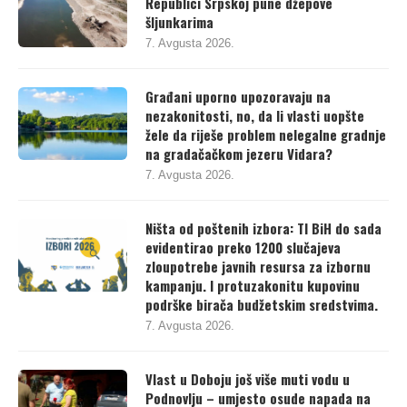
Republici Srpskoj pune džepove
šljunkarima
7. Avgusta 2026.
Građani uporno upozoravaju na
nezakonitosti, no, da li vlasti uopšte
žele da riješe problem nelegalne gradnje
na gradačačkom jezeru Vidara?
7. Avgusta 2026.
Ništa od poštenih izbora: TI BiH do sada
evidentirao preko 1200 slučajeva
zloupotrebe javnih resursa za izbornu
kampanju. I protuzakonitu kupovinu
podrške birača budžetskim sredstvima.
7. Avgusta 2026.
Vlast u Doboju još više muti vodu u
Podnovlju – umjesto osude napada na