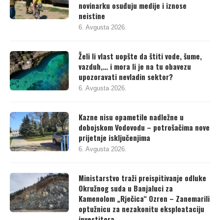
novinarku osuđuju medije i iznose
neistine
6. Avgusta 2026.
Želi li vlast uopšte da štiti vode, šume,
vazduh,… i mora li je na tu obavezu
upozoravati nevladin sektor?
6. Avgusta 2026.
Kazne nisu opametile nadležne u
dobojskom Vodovodu – potrošačima nove
prijetnje isključenjima
6. Avgusta 2026.
Ministarstvo traži preispitivanje odluke
Okružnog suda u Banjaluci za
Kamenolom „Rječica“ Ozren – Zanemarili
optužnicu za nezakonitu eksploataciju
investitora