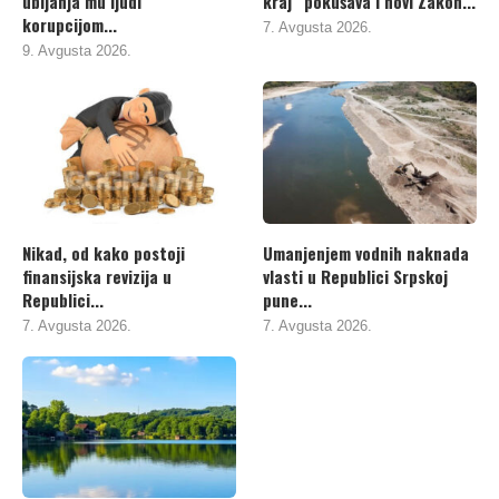
ubijanja mu ljudi
kraj“ pokušava i novi Zakon...
korupcijom...
7. Avgusta 2026.
9. Avgusta 2026.
Nikad, od kako postoji
Umanjenjem vodnih naknada
finansijska revizija u
vlasti u Republici Srpskoj
Republici...
pune...
7. Avgusta 2026.
7. Avgusta 2026.