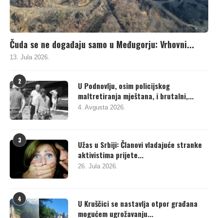
Čuda se ne događaju samo u Međugorju: Vrhovni...
13. Jula 2026.
2
U Podnovlju, osim policijskog
maltretiranja mještana, i brutalni,...
4. Avgusta 2026.
3
Užas u Srbiji: Članovi vladajuće stranke
aktivistima prijete...
26. Jula 2026.
4
U Kruščici se nastavlja otpor građana
mogućem ugrožavanju...