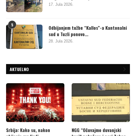
17. Jula 2026.
5
Odbijanjem tužbe “Kallos”-a Kantonalni
sud u Tuzli ponovo...
28. Jula 2026.
AKTUELNO
Srbija: Kako su, nakon
NGG “Očuvajmo duvanjski