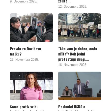
želite...
9. Decembra 2025.
12. Decembra 2025.
Pravda za Davidovu
“Ako vam je dobro, onda
majku?
ništa”: Dok jedni
protestuju drugi,...
25. Novembra 2025.
16. Novembra 2025.
Sama protiv svih:
Poslanici NSRS o