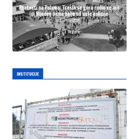
Protesti na Palama: Tresla se gora rodio se miš
ili Nijedne nema bolje od naše policije
23. Jula 2026.
INSTITUCIJE