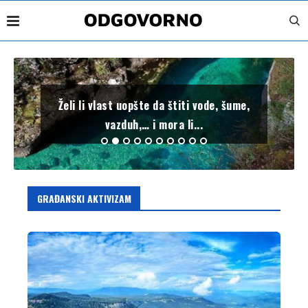
Želi li vlast uopšte da štiti vode, šume,
vazduh,… i mora li...
GRAĐANSKI AKTIVIZAM