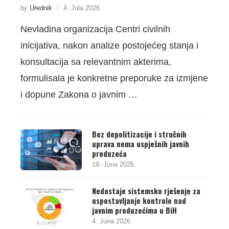
by
Urednik
4. Jula 2026.
Nevladina organizacija Centri civilnih
inicijativa, nakon analize postojećeg stanja i
konsultacija sa relevantnim akterima,
formulisala je konkretne preporuke za izmjene
i dopune Zakona o javnim …
Bez depolitizacije i stručnih
uprava nema uspješnih javnih
preduzeća
19. Juna 2026.
Nedostaje sistemsko rješenje za
uspostavljanje kontrole nad
javnim preduzećima u BiH
4. Juna 2026.