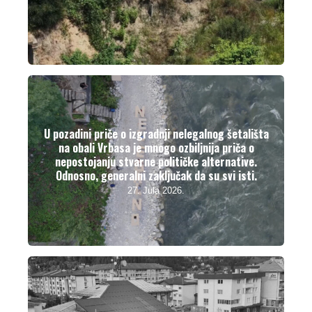
U pozadini priče o izgradnji nelegalnog šetališta
na obali Vrbasa je mnogo ozbiljnija priča o
nepostojanju stvarne političke alternative.
Odnosno, generalni zaključak da su svi isti.
27. Jula 2026.