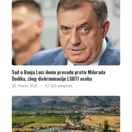
Sud u Banja Luci donio presudu protiv Milorada
Dodika, zbog diskriminacije LGBTI osoba
16. Marta 2026.
57.316 pregleda