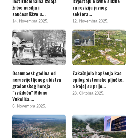
Institucionalna izdaja
izvještaju Glavne službe
žrtve nasilja i
za reviziju javnog
saučesništvo u...
sektora...
14. Novembra 2025.
12. Novembra 2025.
Osamnaest godina od
Zakašnjela hapšenja kao
nerasvijetljenog ubistva
epilog sistemske pljačke,
građanskog heroja
o kojoj su prije...
“zviždača” Milana
28. Oktobra 2025.
Vukelića....
6. Novembra 2025.