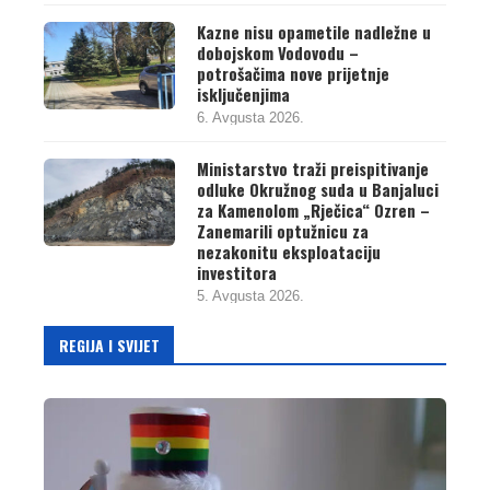
Kazne nisu opametile nadležne u
dobojskom Vodovodu –
potrošačima nove prijetnje
isključenjima
6. Avgusta 2026.
Ministarstvo traži preispitivanje
odluke Okružnog suda u Banjaluci
za Kamenolom „Rječica“ Ozren –
Zanemarili optužnicu za
nezakonitu eksploataciju
investitora
5. Avgusta 2026.
REGIJA I SVIJET