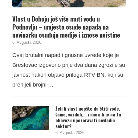
Vlast u Doboju još više muti vodu u
Podnovlju – umjesto osude napada na
novinarku osuđuju medije i iznose neistine
6. Avgusta 2026.
Ovaj brutalni napad i gnusne uvrede koje je
Brestovac izgovorio prije dva dana zgrozile su
javnost nakon objave priloga RTV BN, koji su
prenijeli brojni …
Želi li vlast uopšte da štiti vode,
šume, vazduh,… i mora li je na tu
obavezu upozoravati nevladin
sektor?
6. Avgusta 2026.