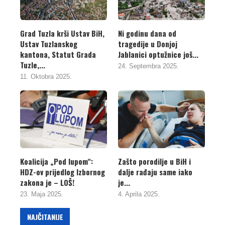
Grad Tuzla krši Ustav BiH,
Ni godinu dana od
Ustav Tuzlanskog
tragedije u Donjoj
kantona, Statut Grada
Jablanici optužnice još...
Tuzle,...
24. Septembra 2025.
11. Oktobra 2025.
Koalicija „Pod lupom“:
Zašto porodilje u BiH i
HDZ-ov prijedlog Izbornog
dalje rađaju same iako
zakona je – LOŠ!
je...
23. Maja 2025.
4. Aprila 2025.
NAJČITANIJE