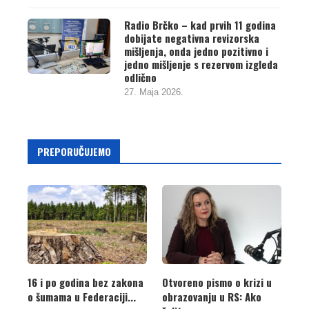
Radio Brčko – kad prvih 11 godina
dobijate negativna revizorska
mišljenja, onda jedno pozitivno i
jedno mišljenje s rezervom izgleda
odlično
27. Maja 2026.
PREPORUČUJEMO
16 i po godina bez zakona
Otvoreno pismo o krizi u
o šumama u Federaciji...
obrazovanju u RS: Ako