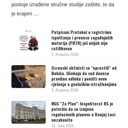
postoje izrađene stručne studije zaštite, te da
je krajem …
Potpisani Protokol o registrima
ispuštanja i prenosu zagađujućih
materija (PRTR) još uvijek nije
ratifikovan
3. Avgusta 2026.
Ozrenski aktivisti se “oprostili” od
Đokića. Očekuju da sud donese
pravičnu odluku i poništi novo
rješenje o geološkim istraživanjima
3. Avgusta 2026.
NGG “Za Plan”: Inspektorat RS je
potvrdio da su izmjene
regulacionih planova u Banjoj Luci
nezakonite
31. Jula 2026.