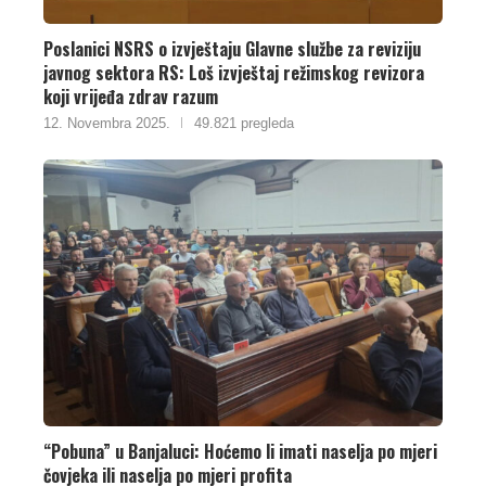
Poslanici NSRS o izvještaju Glavne službe za reviziju
javnog sektora RS: Loš izvještaj režimskog revizora
koji vrijeđa zdrav razum
12. Novembra 2025.
49.821 pregleda
“Pobuna” u Banjaluci: Hoćemo li imati naselja po mjeri
čovjeka ili naselja po mjeri profita