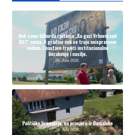
Nek samo bilborda i pitanja „Ko gazi Vrhovni sud
RS?“ nema. A građani nek se truju neispravnom
vodom. I nastave trpjeti institucionalno
bezakonje i nasilje.
29. Jula 2026.
Političko licemjerje, na primjeru iz Banjaluke
28. Jula 2026.