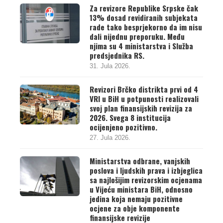
Za revizore Republike Srpske čak
13% dosad revidiranih subjekata
rade tako besprjekorno da im nisu
dali nijednu preporuku. Među
njima su 4 ministarstva i Služba
predsjednika RS.
31. Jula 2026.
Revizori Brčko distrikta prvi od 4
VRI u BiH u potpunosti realizovali
svoj plan finansijskih revizija za
2026. Svega 8 institucija
ocijenjeno pozitivno.
27. Jula 2026.
Ministarstva odbrane, vanjskih
poslova i ljudskih prava i izbjeglica
sa najlošijim revizorskim ocjenama
u Vijeću ministara BiH, odnosno
jedina koja nemaju pozitivne
ocjene za obje komponente
finansijske revizije