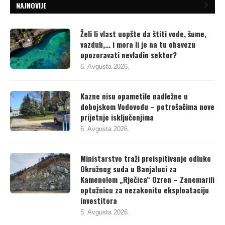
NAJNOVIJE
Želi li vlast uopšte da štiti vode, šume,
vazduh,… i mora li je na tu obavezu
upozoravati nevladin sektor?
6. Avgusta 2026.
Kazne nisu opametile nadležne u
dobojskom Vodovodu – potrošačima nove
prijetnje isključenjima
6. Avgusta 2026.
Ministarstvo traži preispitivanje odluke
Okružnog suda u Banjaluci za
Kamenolom „Rječica“ Ozren – Zanemarili
optužnicu za nezakonitu eksploataciju
investitora
5. Avgusta 2026.