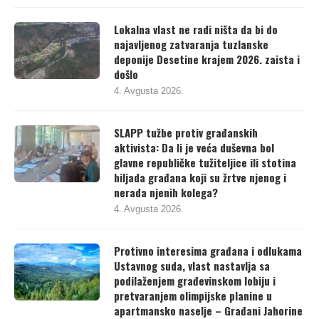
Lokalna vlast ne radi ništa da bi do
najavljenog zatvaranja tuzlanske
deponije Desetine krajem 2026. zaista i
došlo
4. Avgusta 2026.
SLAPP tužbe protiv građanskih
aktivista: Da li je veća duševna bol
glavne republičke tužiteljice ili stotina
hiljada građana koji su žrtve njenog i
nerada njenih kolega?
4. Avgusta 2026.
Protivno interesima građana i odlukama
Ustavnog suda, vlast nastavlja sa
podilaženjem građevinskom lobiju i
pretvaranjem olimpijske planine u
apartmansko naselje – Građani Jahorine