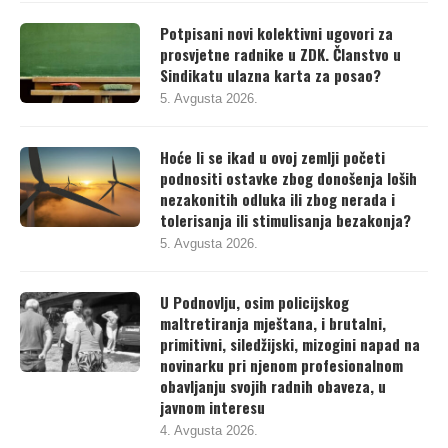
Potpisani novi kolektivni ugovori za
prosvjetne radnike u ZDK. Članstvo u
Sindikatu ulazna karta za posao?
5. Avgusta 2026.
Hoće li se ikad u ovoj zemlji početi
podnositi ostavke zbog donošenja loših
nezakonitih odluka ili zbog nerada i
tolerisanja ili stimulisanja bezakonja?
5. Avgusta 2026.
U Podnovlju, osim policijskog
maltretiranja mještana, i brutalni,
primitivni, siledžijski, mizogini napad na
novinarku pri njenom profesionalnom
obavljanju svojih radnih obaveza, u
javnom interesu
4. Avgusta 2026.