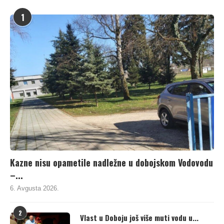
1
Kazne nisu opametile nadležne u dobojskom Vodovodu
–...
6. Avgusta 2026.
2
Vlast u Doboju još više muti vodu u...