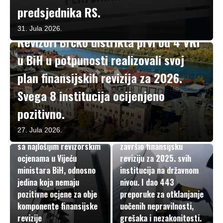
predsjednika RS.
Institucije
31. Jula 2026.
Revizori Brčko distrikta prvi od 4 VRI
u BiH u potpunosti realizovali svoj
plan finansijskih revizija za 2026.
Svega 8 institucija ocijenjeno
Institucije
pozitivno.
Ministarstva odbrane,
vanjskih poslova i
Institucije
27. Jula 2026.
ljudskih prava i izbjeglica
Državni ured za reviziju
sa najlošijim revizorskim
završio finansijsku
ocjenama u Vijeću
reviziju za 2025. svih
ministara BiH, odnosno
institucija na državnom
jedina koja nemaju
nivou. I dao 443
pozitivne ocjene za obje
preporuke za otklanjanje
komponente finansijske
uočenih nepravilnosti,
revizije
grešaka i nezakonitosti.