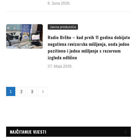
6. Juna 2026.
Javna preduzeća
Radio Brčko – kad prvih 11 godina dobijate
negativna revizorska mišljenja, onda jedno
pozitivno i jedno mišljenje s rezervom
izgleda odlično
27. Maja 2026.
2
3
1
NAJČITANIJE VIJESTI