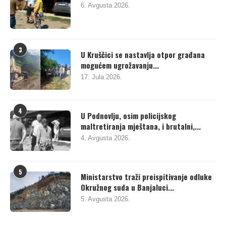
6. Avgusta 2026.
3
U Kruščici se nastavlja otpor građana
mogućem ugrožavanju...
17. Jula 2026.
4
U Podnovlju, osim policijskog
maltretiranja mještana, i brutalni,...
4. Avgusta 2026.
5
Ministarstvo traži preispitivanje odluke
Okružnog suda u Banjaluci...
5. Avgusta 2026.