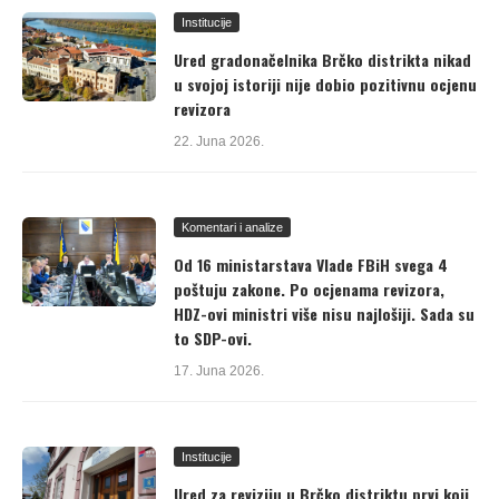
Institucije
Ured gradonačelnika Brčko distrikta nikad
u svojoj istoriji nije dobio pozitivnu ocjenu
revizora
22. Juna 2026.
Komentari i analize
Od 16 ministarstava Vlade FBiH svega 4
poštuju zakone. Po ocjenama revizora,
HDZ-ovi ministri više nisu najlošiji. Sada su
to SDP-ovi.
17. Juna 2026.
Institucije
Ured za reviziju u Brčko distriktu prvi koji