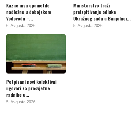
Kazne nisu opametile
Ministarstvo traži
nadležne u dobojskom
preispitivanje odluke
Vodovodu –...
Okružnog suda u Banjaluci...
6. Avgusta 2026.
5. Avgusta 2026.
Potpisani novi kolektivni
ugovori za prosvjetne
radnike u...
5. Avgusta 2026.