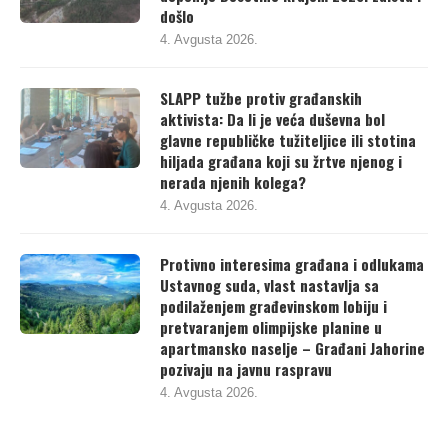
deponije Desetine krajem 2026. zaista i
došlo
4. Avgusta 2026.
SLAPP tužbe protiv građanskih
aktivista: Da li je veća duševna bol
glavne republičke tužiteljice ili stotina
hiljada građana koji su žrtve njenog i
nerada njenih kolega?
4. Avgusta 2026.
Protivno interesima građana i odlukama
Ustavnog suda, vlast nastavlja sa
podilaženjem građevinskom lobiju i
pretvaranjem olimpijske planine u
apartmansko naselje – Građani Jahorine
pozivaju na javnu raspravu
4. Avgusta 2026.