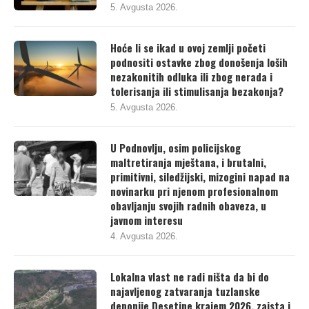
5. Avgusta 2026.
Hoće li se ikad u ovoj zemlji početi
podnositi ostavke zbog donošenja loših
nezakonitih odluka ili zbog nerada i
tolerisanja ili stimulisanja bezakonja?
5. Avgusta 2026.
U Podnovlju, osim policijskog
maltretiranja mještana, i brutalni,
primitivni, siledžijski, mizogini napad na
novinarku pri njenom profesionalnom
obavljanju svojih radnih obaveza, u
javnom interesu
4. Avgusta 2026.
Lokalna vlast ne radi ništa da bi do
najavljenog zatvaranja tuzlanske