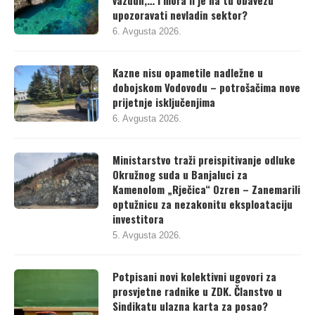
vazduh,… i mora li je na tu obavezu
upozoravati nevladin sektor?
6. Avgusta 2026.
Kazne nisu opametile nadležne u
dobojskom Vodovodu – potrošačima nove
prijetnje isključenjima
6. Avgusta 2026.
Ministarstvo traži preispitivanje odluke
Okružnog suda u Banjaluci za
Kamenolom „Rječica“ Ozren – Zanemarili
optužnicu za nezakonitu eksploataciju
investitora
5. Avgusta 2026.
Potpisani novi kolektivni ugovori za
prosvjetne radnike u ZDK. Članstvo u
Sindikatu ulazna karta za posao?