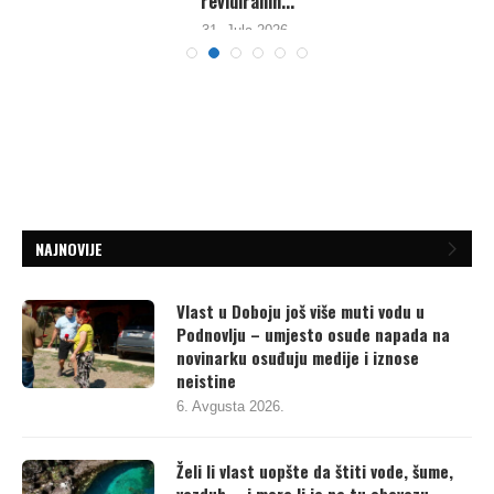
revidiranih...
31. Jula 2026.
NAJNOVIJE
Vlast u Doboju još više muti vodu u
Podnovlju – umjesto osude napada na
novinarku osuđuju medije i iznose
neistine
6. Avgusta 2026.
Želi li vlast uopšte da štiti vode, šume,