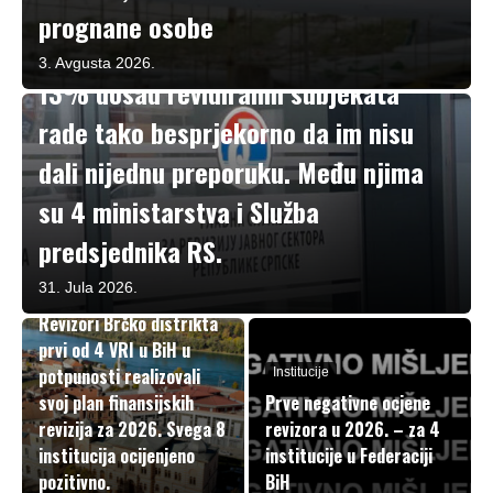
prognane osobe
Institucije
Za revizore Republike Srpske čak
3. Avgusta 2026.
13% dosad revidiranih subjekata
rade tako besprjekorno da im nisu
dali nijednu preporuku. Među njima
su 4 ministarstva i Služba
predsjednika RS.
31. Jula 2026.
Institucije
Revizori Brčko distrikta
prvi od 4 VRI u BiH u
potpunosti realizovali
Institucije
svoj plan finansijskih
Prve negativne ocjene
revizija za 2026. Svega 8
revizora u 2026. – za 4
institucija ocijenjeno
institucije u Federaciji
pozitivno.
BiH