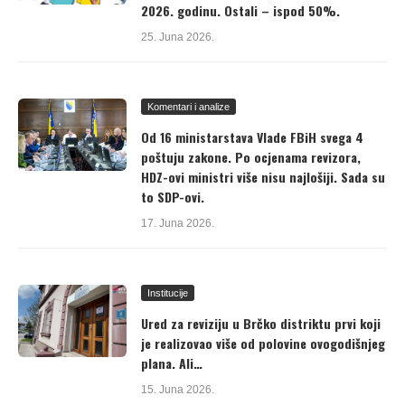
2026. godinu. Ostali – ispod 50%.
25. Juna 2026.
Komentari i analize
Od 16 ministarstava Vlade FBiH svega 4
poštuju zakone. Po ocjenama revizora,
HDZ-ovi ministri više nisu najlošiji. Sada su
to SDP-ovi.
17. Juna 2026.
Institucije
Ured za reviziju u Brčko distriktu prvi koji
je realizovao više od polovine ovogodišnjeg
plana. Ali…
15. Juna 2026.