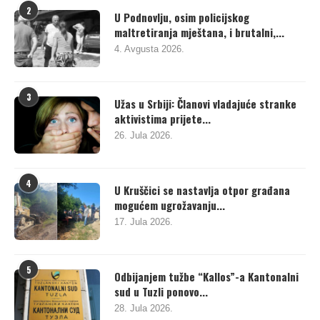
2
U Podnovlju, osim policijskog
maltretiranja mještana, i brutalni,...
4. Avgusta 2026.
3
Užas u Srbiji: Članovi vladajuće stranke
aktivistima prijete...
26. Jula 2026.
4
U Kruščici se nastavlja otpor građana
mogućem ugrožavanju...
17. Jula 2026.
5
Odbijanjem tužbe “Kallos”-a Kantonalni
sud u Tuzli ponovo...
28. Jula 2026.