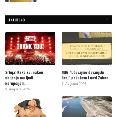
AKTUELNO
Srbija: Kako su, nakon
NGG “Očuvajmo duvanjski
ubijanja mu ljudi
kraj“ pokušava i novi Zakon...
korupcijom...
7. Avgusta 2026.
9. Avgusta 2026.