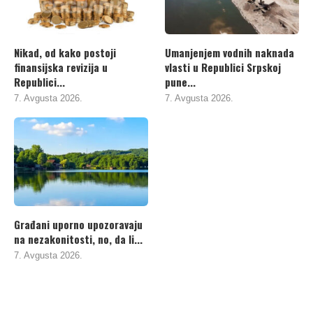
Nikad, od kako postoji
Umanjenjem vodnih naknada
finansijska revizija u
vlasti u Republici Srpskoj
Republici...
pune...
7. Avgusta 2026.
7. Avgusta 2026.
Građani uporno upozoravaju
na nezakonitosti, no, da li...
7. Avgusta 2026.