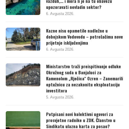
vazduh,… i mora li je na tu obavezu
upozoravati nevladin sektor?
6. Avgusta 2026.
Kazne nisu opametile nadležne u
dobojskom Vodovodu – potrošačima nove
prijetnje isključenjima
6. Avgusta 2026.
Ministarstvo traži preispitivanje odluke
Okružnog suda u Banjaluci za
Kamenolom „Rječica“ Ozren – Zanemarili
optužnicu za nezakonitu eksploataciju
investitora
5. Avgusta 2026.
Potpisani novi kolektivni ugovori za
prosvjetne radnike u ZDK. Članstvo u
Sindikatu ulazna karta za posao?