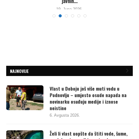
javnih...
19. Juna 2026.
NAJNOVIJE
Vlast u Doboju još više muti vodu u
Podnovlju – umjesto osude napada na
novinarku osuđuju medije i iznose
neistine
6. Avgusta 2026.
Želi li vlast uopšte da štiti vode, šume,