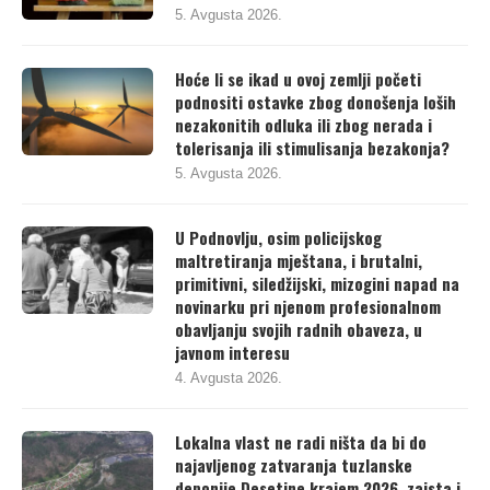
5. Avgusta 2026.
Hoće li se ikad u ovoj zemlji početi
podnositi ostavke zbog donošenja loših
nezakonitih odluka ili zbog nerada i
tolerisanja ili stimulisanja bezakonja?
5. Avgusta 2026.
U Podnovlju, osim policijskog
maltretiranja mještana, i brutalni,
primitivni, siledžijski, mizogini napad na
novinarku pri njenom profesionalnom
obavljanju svojih radnih obaveza, u
javnom interesu
4. Avgusta 2026.
Lokalna vlast ne radi ništa da bi do
najavljenog zatvaranja tuzlanske