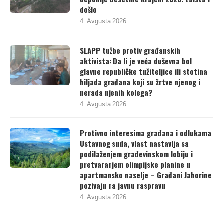
deponije Desetine krajem 2026. zaista i
došlo
4. Avgusta 2026.
SLAPP tužbe protiv građanskih
aktivista: Da li je veća duševna bol
glavne republičke tužiteljice ili stotina
hiljada građana koji su žrtve njenog i
nerada njenih kolega?
4. Avgusta 2026.
Protivno interesima građana i odlukama
Ustavnog suda, vlast nastavlja sa
podilaženjem građevinskom lobiju i
pretvaranjem olimpijske planine u
apartmansko naselje – Građani Jahorine
pozivaju na javnu raspravu
4. Avgusta 2026.