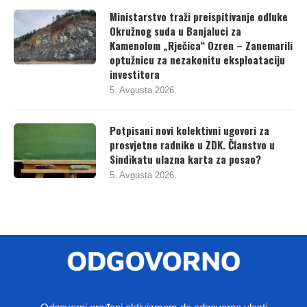
Ministarstvo traži preispitivanje odluke
Okružnog suda u Banjaluci za
Kamenolom „Rječica“ Ozren – Zanemarili
optužnicu za nezakonitu eksploataciju
investitora
5. Avgusta 2026.
Potpisani novi kolektivni ugovori za
prosvjetne radnike u ZDK. Članstvo u
Sindikatu ulazna karta za posao?
5. Avgusta 2026.