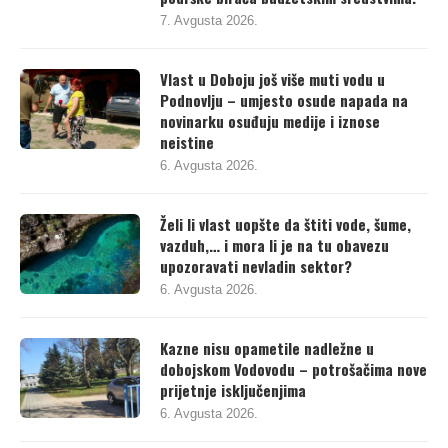
podrške birača budžetskim sredstvima.
7. Avgusta 2026.
Vlast u Doboju još više muti vodu u
Podnovlju – umjesto osude napada na
novinarku osuđuju medije i iznose
neistine
6. Avgusta 2026.
Želi li vlast uopšte da štiti vode, šume,
vazduh,… i mora li je na tu obavezu
upozoravati nevladin sektor?
6. Avgusta 2026.
Kazne nisu opametile nadležne u
dobojskom Vodovodu – potrošačima nove
prijetnje isključenjima
6. Avgusta 2026.