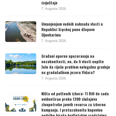
izvještaje
7. Avgusta 2026.
Umanjenjem vodnih naknada vlasti u
Republici Srpskoj pune džepove
šljunkarima
7. Avgusta 2026.
Građani uporno upozoravaju na
nezakonitosti, no, da li vlasti uopšte
žele da riješe problem nelegalne gradnje
na gradačačkom jezeru Vidara?
7. Avgusta 2026.
Ništa od poštenih izbora: TI BiH do sada
evidentirao preko 1200 slučajeva
zloupotrebe javnih resursa za izbornu
kampanju. I protuzakonitu kupovinu