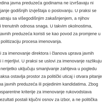
ojedina javna preduzeća godinama ne izvršavaju ni
nje godišnjih izvještaja o poslovanju. U praksi se
matraju sa višegodišnjim zakašnjenjem, a njihov
a i trenutnih odnosa snaga. U takvim okolnostima,
h javnih preduzeća koristi se kao povod za promjene u
 politizaciju procesa imenovanja.
ji za imenovanje direktora i članova uprava javnih
i mjerljivi. U praksi se uslovi za imenovanje razlikuju
 nerijetko uključuju smanjivanje zahtjeva u pogledu
aksa ostavlja prostor za politički uticaj i otvara pitanje
ama javnih preduzeća ili pojedinim kandidatima. Zbog
ansparentne kriterije za imenovanje rukovodstava
zultati postali ključni osnov za izbor, a ne politička