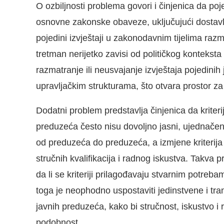
O ozbiljnosti problema govori i činjenica da p
osnovne zakonske obaveze, uključujući dostavlja
pojedini izvještaji u zakonodavnim tijelima raz
tretman nerijetko zavisi od političkog kontekst
razmatranje ili neusvajanje izvještaja pojedini
upravljačkim strukturama, što otvara prostor za
Dodatni problem predstavlja činjenica da kriteri
preduzeća često nisu dovoljno jasni, ujednačeni 
od preduzeća do preduzeća, a izmjene kriterija
stručnih kvalifikacija i radnog iskustva. Takva pr
da li se kriteriji prilagođavaju stvarnim potreb
toga je neophodno uspostaviti jedinstvene i tr
javnih preduzeća, kako bi stručnost, iskustvo i re
podobnost.