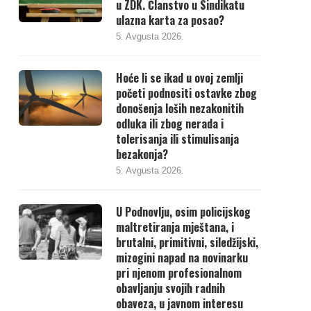
u ZDK. Članstvo u Sindikatu
ulazna karta za posao?
5. Avgusta 2026.
Hoće li se ikad u ovoj zemlji
početi podnositi ostavke zbog
donošenja loših nezakonitih
odluka ili zbog nerada i
tolerisanja ili stimulisanja
bezakonja?
5. Avgusta 2026.
U Podnovlju, osim policijskog
maltretiranja mještana, i
brutalni, primitivni, siledžijski,
mizogini napad na novinarku
pri njenom profesionalnom
obavljanju svojih radnih
obaveza, u javnom interesu