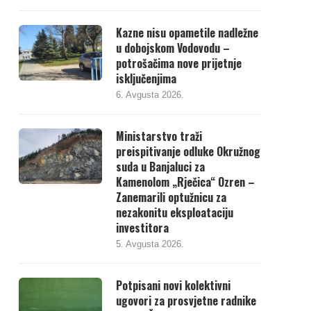
Kazne nisu opametile nadležne
u dobojskom Vodovodu –
potrošačima nove prijetnje
isključenjima
6. Avgusta 2026.
Ministarstvo traži
preispitivanje odluke Okružnog
suda u Banjaluci za
Kamenolom „Rječica“ Ozren –
Zanemarili optužnicu za
nezakonitu eksploataciju
investitora
5. Avgusta 2026.
Potpisani novi kolektivni
ugovori za prosvjetne radnike