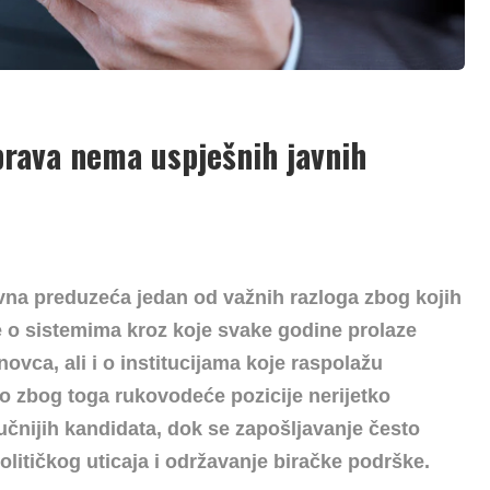
uprava nema uspješnih javnih
javna preduzeća jedan od važnih razloga zbog kojih
 je o sistemima kroz koje svake godine prolaze
ovca, ali i o institucijama koje raspolažu
o zbog toga rukovodeće pozicije nerijetko
tručnijih kandidata, dok se zapošljavanje često
litičkog uticaja i održavanje biračke podrške.