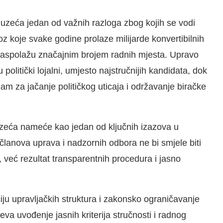
eduzeća jedan od važnih razloga zbog kojih se vodi
roz koje svake godine prolaze milijarde konvertibilnih
e raspolažu značajnim brojem radnih mjesta. Upravo
politički lojalni, umjesto najstručnijih kandidata, dok
m za jačanje političkog uticaja i održavanje biračke
duzeća nameće kao jedan od ključnih izazova u
članova uprava i nadzornih odbora ne bi smjele biti
, već rezultat transparentnih procedura i jasno
ciju upravljačkih struktura i zakonsko ograničavanje
va uvođenje jasnih kriterija stručnosti i radnog