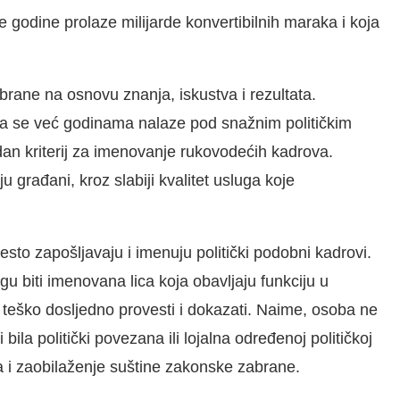
 godine prolaze milijarde konvertibilnih maraka i koja
brane na osnovu znanja, iskustva i rezultata.
ća se već godinama nalaze pod snažnim političkim
dan kriterij za imenovanje rukovodećih kadrova.
u građani, kroz slabiji kvalitet usluga koje
to zapošljavaju i imenuju politički podobni kadrovi.
 biti imenovana lica koja obavljaju funkciju u
 teško dosljedno provesti i dokazati. Naime, osoba ne
bila politički povezana ili lojalna određenoj političkoj
nja i zaobilaženje suštine zakonske zabrane.