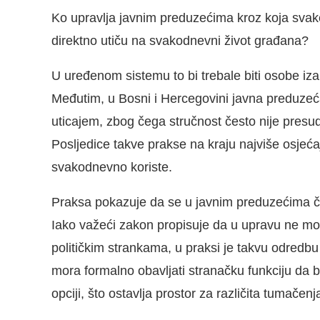
Ko upravlja javnim preduzećima kroz koja svake
direktno utiču na svakodnevni život građana?
U uređenom sistemu to bi trebale biti osobe iza
Međutim, u Bosni i Hercegovini javna preduze
uticajem, zbog čega stručnost često nije presu
Posljedice takve prakse na kraju najviše osjećaj
svakodnevno koriste.
Praksa pokazuje da se u javnim preduzećima čes
Iako važeći zakon propisuje da u upravu ne mogu
političkim strankama, u praksi je takvu odredbu
mora formalno obavljati stranačku funkciju da bi 
opciji, što ostavlja prostor za različita tumače