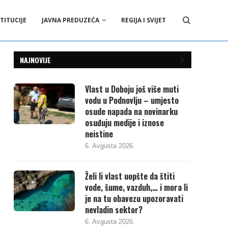
TITUCIJE
JAVNA PREDUZEĆA
REGIJA I SVIJET
NAJNOVIJE
Vlast u Doboju još više muti
vodu u Podnovlju – umjesto
osude napada na novinarku
osuđuju medije i iznose
neistine
6. Avgusta 2026.
Želi li vlast uopšte da štiti
vode, šume, vazduh,… i mora li
je na tu obavezu upozoravati
nevladin sektor?
6. Avgusta 2026.