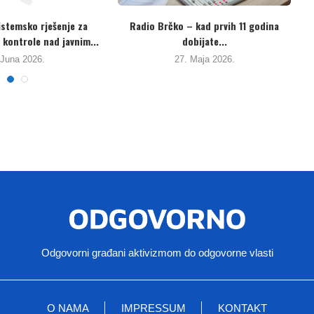
o Brčko” – kontinuitet
Dobojski “Vodovod” nije povukao
fera i loših...
SLAPP tužbu protiv građanskog...
2. Maja 2026.
18. Februara 2026.
Odgovorni građani aktivizmom do odgovorne vlasti
O NAMA
IMPRESSUM
KONTAKT