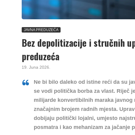
JAVNA PREDUZEĆA
Bez depolitizacije i stručnih 
preduzeća
19. Juna 2026.
Ne bi bilo daleko od istine reći da su 
se vodi politička borba za vlast. Riječ
milijarde konvertibilnih maraka javnog n
značajnim brojem radnih mjesta. Uprav
dobijaju politički lojalni, umjesto najs
posmatra i kao mehanizam za jačanje po