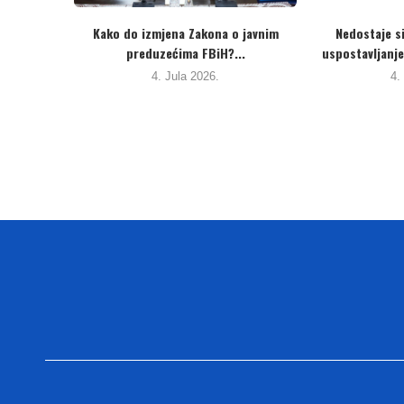
11 godina
JP “Luka Brčko” posljednji put je
JP “Komunaln
pozitivne ocjene...
a
19. Maja 2026.
1