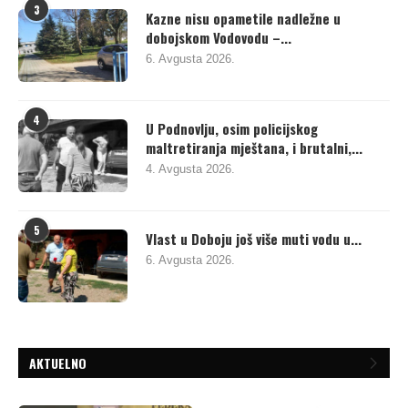
3
Kazne nisu opametile nadležne u
dobojskom Vodovodu –...
6. Avgusta 2026.
4
U Podnovlju, osim policijskog
maltretiranja mještana, i brutalni,...
4. Avgusta 2026.
5
Vlast u Doboju još više muti vodu u...
6. Avgusta 2026.
AKTUELNO