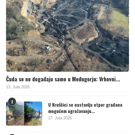
Čuda se ne događaju samo u Međugorju: Vrhovni...
13. Jula 2026.
2
U Kruščici se nastavlja otpor građana
mogućem ugrožavanju...
17. Jula 2026.