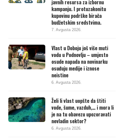
javnih resursa za izbornu
kampanju. I protuzakonitu
kupovinu podrške birača
budžetskim sredstvima.
7. Avgusta 2026.
Vlast u Doboju još više muti
vodu u Podnovlju – umjesto
osude napada na novinarku
osuđuju medije i iznose
neistine
6. Avgusta 2026.
Želi li vlast uopšte da štiti
vode, šume, vazduh,… i mora li
je na tu obavezu upozoravati
nevladin sektor?
6. Avgusta 2026.