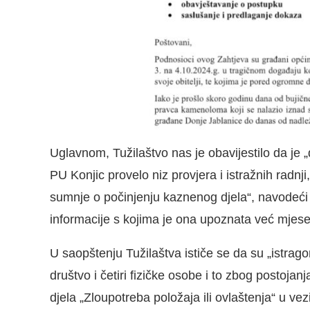
Uglavnom, Tužilaštvo nas je obavijestilo da j
PU Konjic provelo niz provjera i istražnih radnji
sumnje o počinjenju kaznenog djela“, navodeći de
informacije s kojima je ona upoznata već mjes
U saopštenju Tužilaštva ističe se da su „istr
društvo i četiri fizičke osobe i to zbog postoja
djela „Zloupotreba položaja ili ovlaštenja“ u vez