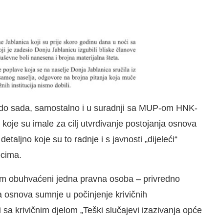
e „do sada, samostalno i u suradnji sa MUP-om HNK-
, koje su imale za cilj utvrđivanje postojanja osnova
taljno koje su to radnje i s javnosti „dijeleći“
ecima.
agom obuhvaćeni jedna pravna osoba – privredno
nja osnova sumnje u počinjenje krivičnih
i sa krivičnim djelom „Teški slučajevi izazivanja opće