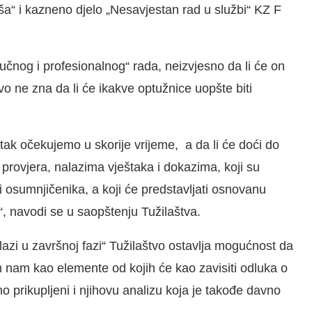
ša“ i kazneno djelo „Nesavjestan rad u službi“ KZ F
ručnog i profesionalnog“ rada, neizvjesno da li će on
vo ne zna da li će ikakve optužnice uopšte biti
šetak očekujemo u skorije vrijeme, a da li će doći do
a provjera, nalazima vještaka i dokazima, koji su
i osumnjičenika, a koji će predstavljati osnovanu
“, navodi se u saopštenju Tužilaštva.
alazi u završnoj fazi“ Tužilaštvo ostavlja mogućnost da
m nam kao elemente od kojih će kao zavisiti odluka o
 prikupljeni i njihovu analizu koja je takođe davno