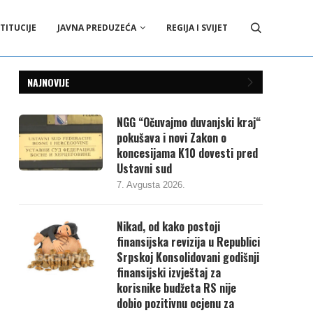
TITUCIJE
JAVNA PREDUZEĆA
REGIJA I SVIJET
NAJNOVIJE
NGG “Očuvajmo duvanjski kraj“
pokušava i novi Zakon o
koncesijama K10 dovesti pred
Ustavni sud
7. Avgusta 2026.
Nikad, od kako postoji
finansijska revizija u Republici
Srpskoj Konsolidovani godišnji
finansijski izvještaj za
korisnike budžeta RS nije
dobio pozitivnu ocjenu za