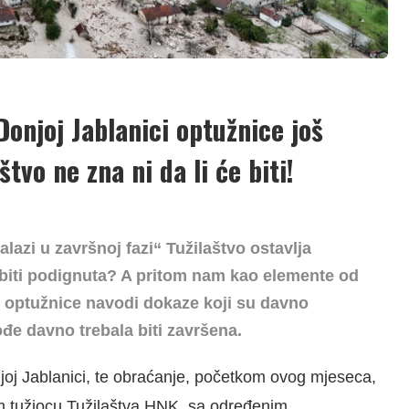
Donjoj Jablanici optužnice još
tvo ne zna ni da li će biti!
alazi u završnoj fazi“ Tužilaštvo ostavlja
biti podignuta? A pritom nam kao elemente od
ju optužnice navodi dokaze koji su davno
kođe davno trebala biti završena.
njoj Jablanici, te obraćanje, početkom ovog mjeseca,
m tužiocu Tužilaštva HNK, sa određenim