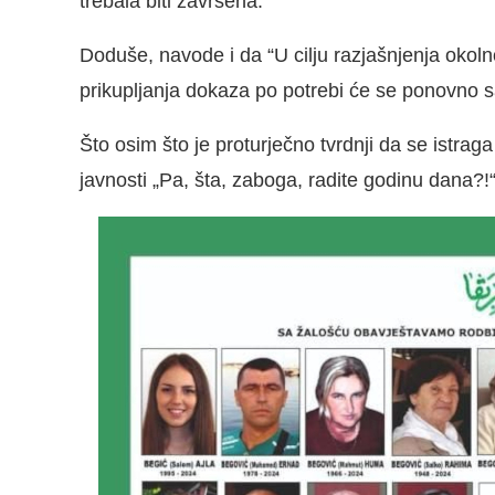
trebala biti završena.
Doduše, navode i da “U cilju razjašnjenja okolnos
prikupljanja dokaza po potrebi će se ponovno sas
Što osim što je proturječno tvrdnji da se istraga
javnosti „Pa, šta, zaboga, radite godinu dana?!