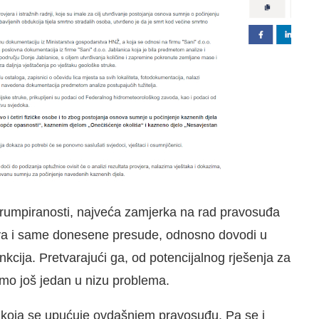
 korumpiranosti, najveća zamjerka na rad pravosuđa
ava i same donesene presude, odnosno dovodi u
kcija. Pretvarajući ga, od potencijalnog rješenja za
mo još jedan u nizu problema.
 koja se upućuje ovdašnjem pravosuđu. Pa se i