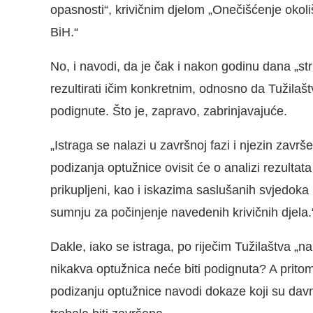
opasnosti“, krivičnim djelom „Onečišćenje okoli
BiH.“
No, i navodi, da je čak i nakon godinu dana „st
rezultirati ičim konkretnim, odnosno da Tužilašt
podignute. Što je, zapravo, zabrinjavajuće.
„Istraga se nalazi u završnoj fazi i njezin zavr
podizanja optužnice ovisit će o analizi rezultat
prikupljeni, kao i iskazima saslušanih svjedoka 
sumnju za počinjenje navedenih krivičnih djela.
Dakle, iako se istraga, po riječim Tužilaštva „n
nikakva optužnica neće biti podignuta? A prito
podizanju optužnice navodi dokaze koji su davno