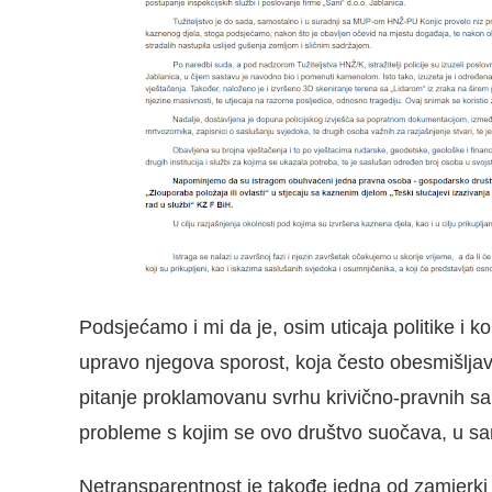
Podsjećamo i mi da je, osim uticaja politike i
upravo njegova sporost, koja često obesmišlj
pitanje proklamovanu svrhu krivično-pravnih san
probleme s kojim se ovo društvo suočava, u sa
Netransparentnost je takođe jedna od zamjerki