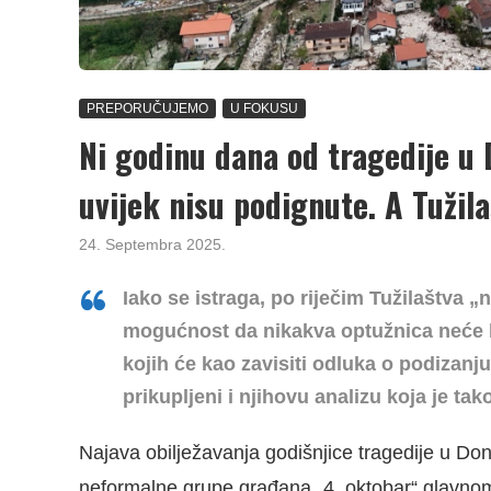
PREPORUČUJEMO
U FOKUSU
Ni godinu dana od tragedije u 
uvijek nisu podignute. A Tužilaš
24. Septembra 2025.
Iako se istraga, po riječim Tužilaštva „n
mogućnost da nikakva optužnica neće 
kojih će kao zavisiti odluka o podizan
prikupljeni i njihovu analizu koja je ta
Najava obilježavanja godišnjice tragedije u Do
neformalne grupe građana „4. oktobar“ glavno