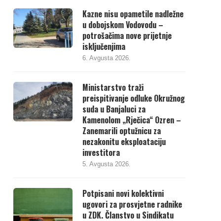
Kazne nisu opametile nadležne
u dobojskom Vodovodu –
potrošačima nove prijetnje
isključenjima
6. Avgusta 2026.
Ministarstvo traži
preispitivanje odluke Okružnog
suda u Banjaluci za
Kamenolom „Rječica“ Ozren –
Zanemarili optužnicu za
nezakonitu eksploataciju
investitora
5. Avgusta 2026.
Potpisani novi kolektivni
ugovori za prosvjetne radnike
u ZDK. Članstvo u Sindikatu