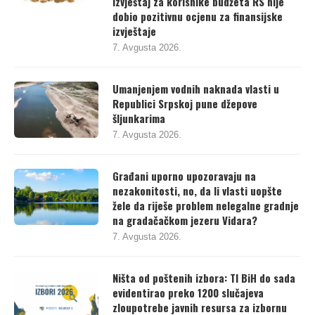
izvještaj za korisnike budžeta RS nije
dobio pozitivnu ocjenu za finansijske
izvještaje
7. Avgusta 2026.
Umanjenjem vodnih naknada vlasti u
Republici Srpskoj pune džepove
šljunkarima
7. Avgusta 2026.
Građani uporno upozoravaju na
nezakonitosti, no, da li vlasti uopšte
žele da riješe problem nelegalne gradnje
na gradačačkom jezeru Vidara?
7. Avgusta 2026.
Ništa od poštenih izbora: TI BiH do sada
evidentirao preko 1200 slučajeva
zloupotrebe javnih resursa za izbornu