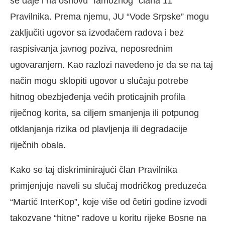
se daje i na osnovu “famoznog” člana 11
Pravilnika. Prema njemu, JU “Vode Srpske” mogu
zaključiti ugovor sa izvođačem radova i bez
raspisivanja javnog poziva, neposrednim
ugovaranjem. Kao razlozi navedeno je da se na taj
način mogu sklopiti ugovor u slučaju potrebe
hitnog obezbjeđenja većih proticajnih profila
riječnog korita, sa ciljem smanjenja ili potpunog
otklanjanja rizika od plavljenja ili degradacije
riječnih obala.
Kako se taj diskriminirajući član Pravilnika
primjenjuje naveli su slučaj modričkog preduzeća
“Martić InterKop”, koje više od četiri godine izvodi
takozvane “hitne” radove u koritu rijeke Bosne na