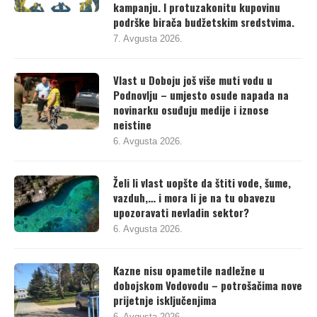
kampanju. I protuzakonitu kupovinu
podrške birača budžetskim sredstvima.
7. Avgusta 2026.
Vlast u Doboju još više muti vodu u
Podnovlju – umjesto osude napada na
novinarku osuđuju medije i iznose
neistine
6. Avgusta 2026.
Želi li vlast uopšte da štiti vode, šume,
vazduh,… i mora li je na tu obavezu
upozoravati nevladin sektor?
6. Avgusta 2026.
Kazne nisu opametile nadležne u
dobojskom Vodovodu – potrošačima nove
prijetnje isključenjima
6. Avgusta 2026.