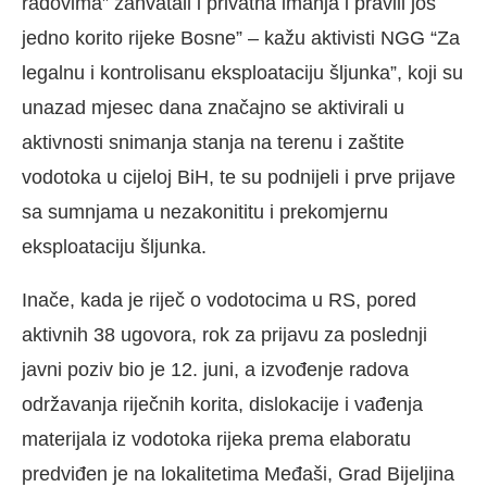
radovima” zahvatali i privatna imanja i pravili još
jedno korito rijeke Bosne” – kažu aktivisti NGG “Za
legalnu i kontrolisanu eksploataciju šljunka”, koji su
unazad mjesec dana značajno se aktivirali u
aktivnosti snimanja stanja na terenu i zaštite
vodotoka u cijeloj BiH, te su podnijeli i prve prijave
sa sumnjama u nezakonititu i prekomjernu
eksploataciju šljunka.
Inače, kada je riječ o vodotocima u RS, pored
aktivnih 38 ugovora, rok za prijavu za poslednji
javni poziv bio je 12. juni, a izvođenje radova
održavanja riječnih korita, dislokacije i vađenja
materijala iz vodotoka rijeka prema elaboratu
predviđen je na lokalitetima Međaši, Grad Bijeljina