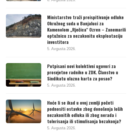
Ministarstvo traži preispitivanje odluke
Okružnog suda u Banjaluci za
Kamenolom „Rječica“ Ozren – Zanemarili
optužnicu za nezakonitu eksploataciju
investitora
5. Avgusta 2026.
Potpisani novi kolektivni ugovori za
prosvjetne radnike u ZDK. Članstvo u
Sindikatu ulazna karta za posao?
5. Avgusta 2026.
Hoće li se ikad u ovoj zemlji početi
podnositi ostavke zbog donošenja loših
nezakonitih odluka ili zbog nerada i
tolerisanja ili stimulisanja bezakonja?
5. Avgusta 2026.