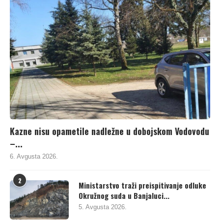
Kazne nisu opametile nadležne u dobojskom Vodovodu
–...
6. Avgusta 2026.
2
Ministarstvo traži preispitivanje odluke
Okružnog suda u Banjaluci...
5. Avgusta 2026.