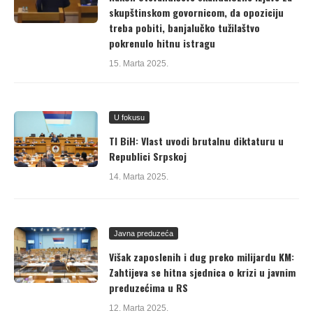
skupštinskom govornicom, da opoziciju
treba pobiti, banjalučko tužilaštvo
pokrenulo hitnu istragu
15. Marta 2025.
U fokusu
TI BiH: Vlast uvodi brutalnu diktaturu u
Republici Srpskoj
14. Marta 2025.
Javna preduzeća
Višak zaposlenih i dug preko milijardu KM:
Zahtijeva se hitna sjednica o krizi u javnim
preduzećima u RS
12. Marta 2025.