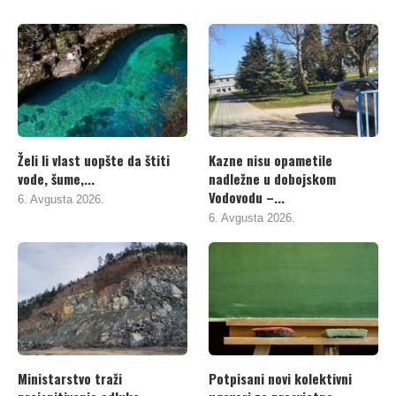
Želi li vlast uopšte da štiti
Kazne nisu opametile
vode, šume,...
nadležne u dobojskom
Vodovodu –...
6. Avgusta 2026.
6. Avgusta 2026.
Ministarstvo traži
Potpisani novi kolektivni