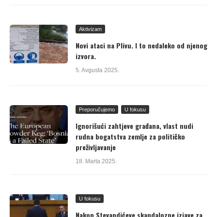
Aktivizam
Novi ataci na Plivu. I to nedaleko od njenog
izvora.
5. Avgusta 2025.
Preporučujemo
U fokusu
Ignorišući zahtjeve građana, vlast nudi
rudna bogatstva zemlje za političko
preživljavanje
18. Marta 2025.
U fokusu
Nakon Stevandićeve skandalozne izjave za