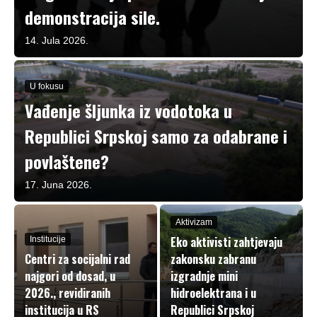
demonstracija sile.
14. Jula 2026.
U fokusu
Vađenje šljunka iz vodotoka u
Republici Srpskoj samo za odabrane i
povlaštene?
17. Juna 2026.
Aktivizam
Eko aktivisti zahtjevaju
Institucije
Centri za socijalni rad
zakonsku zabranu
najgori od dosad, u
izgradnje mini
2026., revidiranih
hidroelektrana i u
institucija u RS
Republici Srpskoj