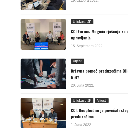
19. Oktobra 2022.
U fokusu JP
CCI Forum: Moguće rješenje za 
upravljanja
15. Septembra 2022.
Vijesti
Državna pomoć preduzećima BiH j
BiH?
20. Juna 2022.
U fokusu JP
Vijesti
CCI: Neophodno je povećati ste
preduzećima
1. Juna 2022.