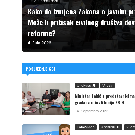
Javna preduzeća
Kako do izmjena Zakona o javnim p
Može li pritisak civilnog društva do
reforme?
4. Jula 2026.
POSLJEDNJE CCI
U fokusu JP
Vijesti
Ministar Lakić s predstavnicima
građana u institucije FBiH
14. Septembra 2023.
Foto/Video
U fokusu JP
Vijest