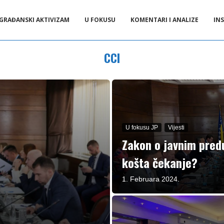
GRAĐANSKI AKTIVIZAM
U FOKUSU
KOMENTARI I ANALIZE
INS
CCI
U fokusu JP
Vijesti
Zakon o javnim predu
košta čekanje?
1. Februara 2024.