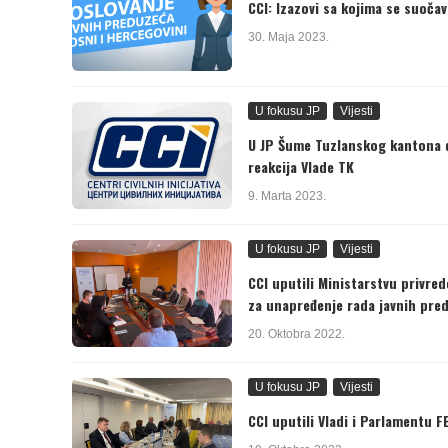
CCI: Izazovi sa kojima se suoča
30. Maja 2023.
U fokusu JP
Vijesti
U JP Šume Tuzlanskog kantona d
reakcija Vlade TK
9. Marta 2023.
U fokusu JP
Vijesti
CCI uputili Ministarstvu privred
za unapređenje rada javnih pre
20. Oktobra 2022.
U fokusu JP
Vijesti
CCI uputili Vladi i Parlamentu F