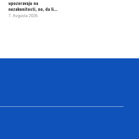
upozoravaju na
nezakonitosti, no, da li...
7. Avgusta 2026.