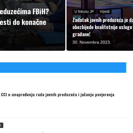
reduzećima FBiH?
U fokusu JP
Vijesti
vesti do konačne
Zadatak javnih preduzeća je d
obezbijede kvalitetnije usluge
građane!
30. Novembra 2023.
 CCI o unapređenju rada javnih preduzeća i jačanju povjerenja
i