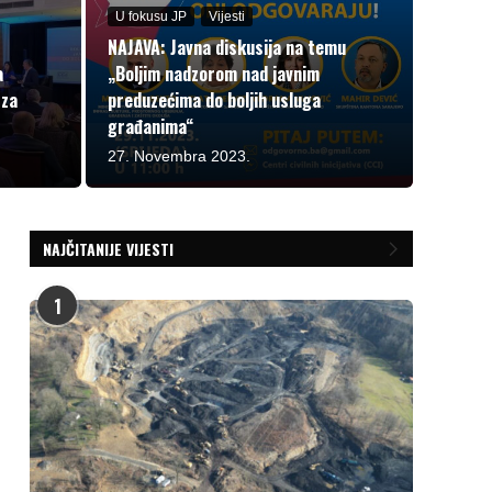
U fokusu JP
Vijesti
NAJAVA: Javna diskusija na temu
a
„Boljim nadzorom nad javnim
 za
preduzećima do boljih usluga
građanima“
27. Novembra 2023.
NAJČITANIJE VIJESTI
1