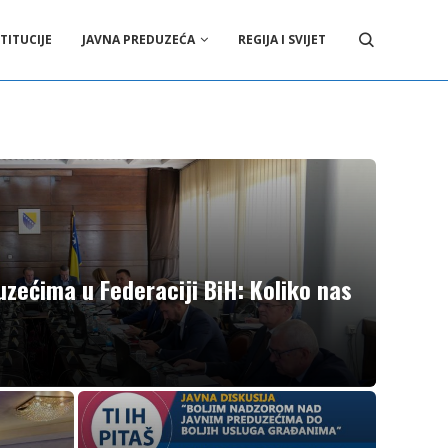
TITUCIJE
JAVNA PREDUZEĆA
REGIJA I SVIJET
zećima u Federaciji BiH: Koliko nas