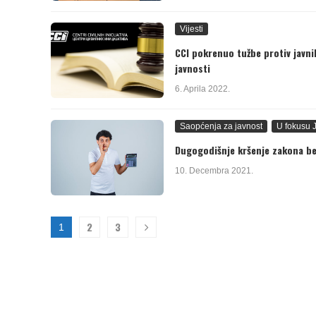
Vijesti
CCI pokrenuo tužbe protiv javn
javnosti
6. Aprila 2022.
Saopćenja za javnost
U fokusu 
Dugogodišnje kršenje zakona bez
10. Decembra 2021.
2
3
1