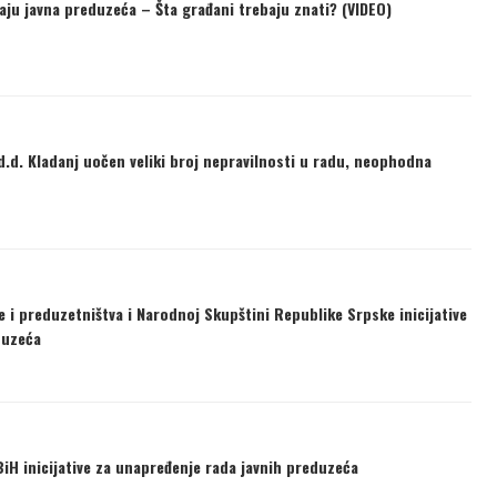
vaju javna preduzeća – Šta građani trebaju znati? (VIDEO)
.d. Kladanj uočen veliki broj nepravilnosti u radu, neophodna
e i preduzetništva i Narodnoj Skupštini Republike Srpske inicijative
duzeća
BiH inicijative za unapređenje rada javnih preduzeća