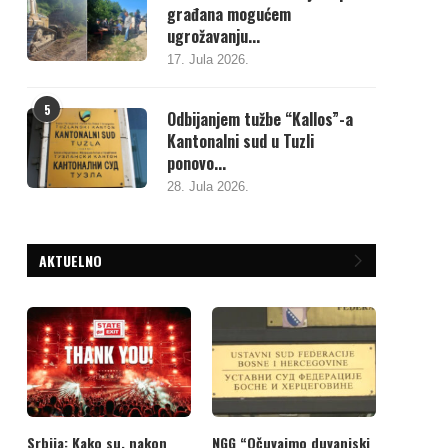
građana mogućem
ugrožavanju...
17. Jula 2026.
5
Odbijanjem tužbe “Kallos”-a
Kantonalni sud u Tuzli
ponovo...
28. Jula 2026.
AKTUELNO
Srbija: Kako su, nakon
NGG “Očuvajmo duvanjski