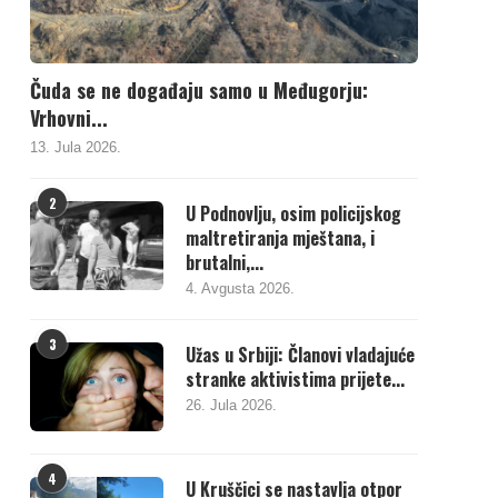
Čuda se ne događaju samo u Međugorju:
Vrhovni...
13. Jula 2026.
2
U Podnovlju, osim policijskog
maltretiranja mještana, i
brutalni,...
4. Avgusta 2026.
3
Užas u Srbiji: Članovi vladajuće
stranke aktivistima prijete...
26. Jula 2026.
4
U Kruščici se nastavlja otpor