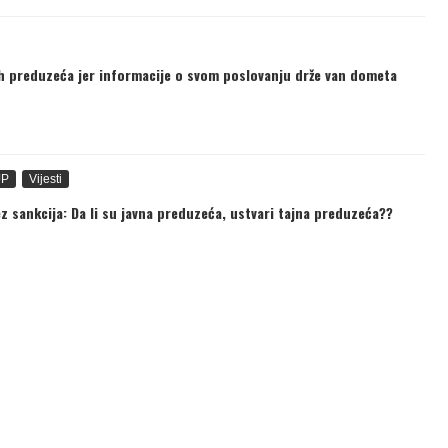
ih preduzeća jer informacije o svom poslovanju drže van dometa
JP
Vijesti
 sankcija: Da li su javna preduzeća, ustvari tajna preduzeća??