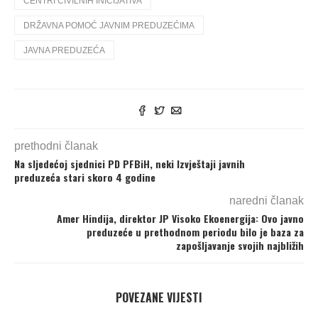
CENTRI CIVILNIH INICIJATIVA
DRŽAVNA POMOĆ JAVNIM PREDUZEĆIMA
JAVNA PREDUZEĆA
prethodni članak
Na sljedećoj sjednici PD PFBiH, neki Izvještaji javnih
preduzeća stari skoro 4 godine
naredni članak
Amer Hindija, direktor JP Visoko Ekoenergija: Ovo javno
preduzeće u prethodnom periodu bilo je baza za
zapošljavanje svojih najbližih
POVEZANE VIJESTI