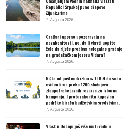
Umanjenjem vodnih naknada vlasti u
Republici Srpskoj pune džepove
šljunkarima
7. Avgusta 2026.
Građani uporno upozoravaju na
nezakonitosti, no, da li vlasti uopšte
žele da riješe problem nelegalne gradnje
na gradačačkom jezeru Vidara?
7. Avgusta 2026.
Ništa od poštenih izbora: TI BiH do sada
evidentirao preko 1200 slučajeva
zloupotrebe javnih resursa za izbornu
kampanju. I protuzakonitu kupovinu
podrške birača budžetskim sredstvima.
7. Avgusta 2026.
Vlast u Doboju još više muti vodu u