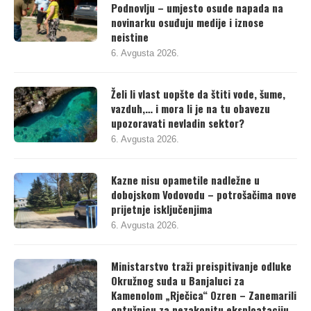
Podnovlju – umjesto osude napada na
novinarku osuđuju medije i iznose
neistine
6. Avgusta 2026.
Želi li vlast uopšte da štiti vode, šume,
vazduh,… i mora li je na tu obavezu
upozoravati nevladin sektor?
6. Avgusta 2026.
Kazne nisu opametile nadležne u
dobojskom Vodovodu – potrošačima nove
prijetnje isključenjima
6. Avgusta 2026.
Ministarstvo traži preispitivanje odluke
Okružnog suda u Banjaluci za
Kamenolom „Rječica“ Ozren – Zanemarili
optužnicu za nezakonitu eksploataciju