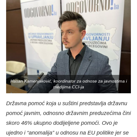
Hasan Kamenjaković, koordinator za odnose za javnostima i
medijima CCI-ja
Državna pomoć koja u suštini predstavlja državnu
pomoć javnim, odnosno državnim preduzećima čini
skoro 46% ukupno dodijeljene pomoći. Ovo je
ujedno i “anomalija” u odnosu na EU politike jer se