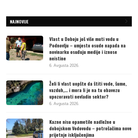
NAJNOVIJE
Vlast u Doboju još više muti vodu u
Podnovlju – umjesto osude napada na
novinarku osuđuju medije i iznose
neistine
6. Avgusta 2026.
Želi li vlast uopšte da štiti vode, šume,
vazduh,… i mora li je na tu obavezu
upozoravati nevladin sektor?
6. Avgusta 2026.
Kazne nisu opametile nadležne u
dobojskom Vodovodu – potrošačima nove
prijetnje isključenjima