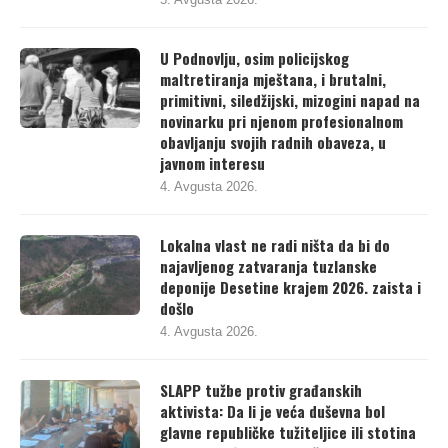
U Podnovlju, osim policijskog
maltretiranja mještana, i brutalni,
primitivni, siledžijski, mizogini napad na
novinarku pri njenom profesionalnom
obavljanju svojih radnih obaveza, u
javnom interesu
4. Avgusta 2026.
Lokalna vlast ne radi ništa da bi do
najavljenog zatvaranja tuzlanske
deponije Desetine krajem 2026. zaista i
došlo
4. Avgusta 2026.
SLAPP tužbe protiv građanskih
aktivista: Da li je veća duševna bol
glavne republičke tužiteljice ili stotina