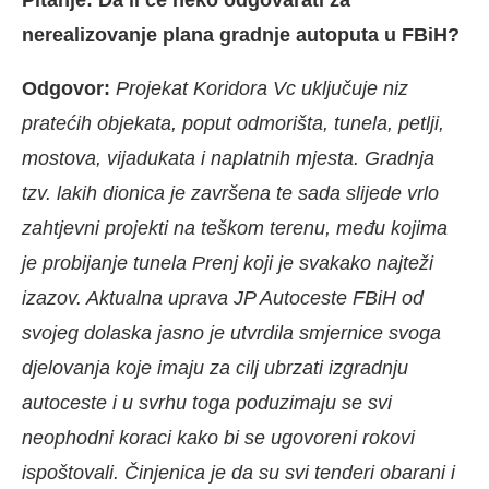
Pitanje: Da li će neko odgovarati za
nerealizovanje plana gradnje autoputa u FBiH?
Odgovor:
Projekat Koridora Vc uključuje niz
pratećih objekata, poput odmorišta, tunela, petlji,
mostova, vijadukata i naplatnih mjesta. Gradnja
tzv. lakih dionica je završena te sada slijede vrlo
zahtjevni projekti na teškom terenu, među kojima
je probijanje tunela Prenj koji je svakako najteži
izazov. Aktualna uprava JP Autoceste FBiH od
svojeg dolaska jasno je utvrdila smjernice svoga
djelovanja koje imaju za cilj ubrzati izgradnju
autoceste i u svrhu toga poduzimaju se svi
neophodni koraci kako bi se ugovoreni rokovi
ispoštovali. Činjenica je da su svi tenderi obarani i