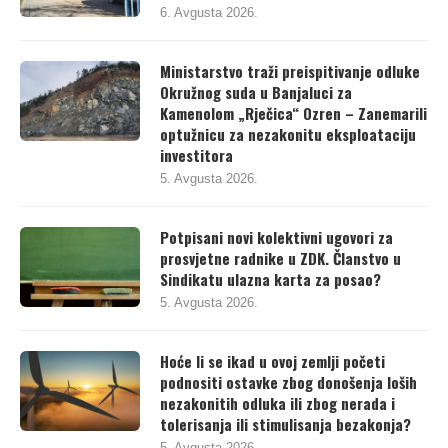
6. Avgusta 2026.
Ministarstvo traži preispitivanje odluke
Okružnog suda u Banjaluci za
Kamenolom „Rječica“ Ozren – Zanemarili
optužnicu za nezakonitu eksploataciju
investitora
5. Avgusta 2026.
Potpisani novi kolektivni ugovori za
prosvjetne radnike u ZDK. Članstvo u
Sindikatu ulazna karta za posao?
5. Avgusta 2026.
Hoće li se ikad u ovoj zemlji početi
podnositi ostavke zbog donošenja loših
nezakonitih odluka ili zbog nerada i
tolerisanja ili stimulisanja bezakonja?
5. Avgusta 2026.