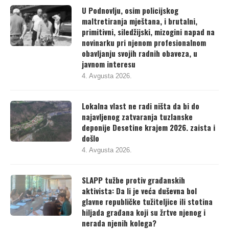
U Podnovlju, osim policijskog
maltretiranja mještana, i brutalni,
primitivni, siledžijski, mizogini napad na
novinarku pri njenom profesionalnom
obavljanju svojih radnih obaveza, u
javnom interesu
4. Avgusta 2026.
Lokalna vlast ne radi ništa da bi do
najavljenog zatvaranja tuzlanske
deponije Desetine krajem 2026. zaista i
došlo
4. Avgusta 2026.
SLAPP tužbe protiv građanskih
aktivista: Da li je veća duševna bol
glavne republičke tužiteljice ili stotina
hiljada građana koji su žrtve njenog i
nerada njenih kolega?