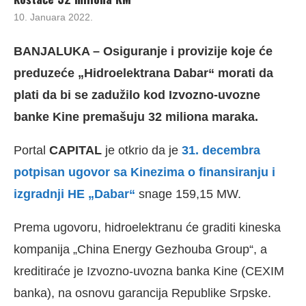
10. Januara 2022.
BANJALUKA – Osiguranje i provizije koje će
preduzeće „Hidroelektrana Dabar“ morati da
plati da bi se zadužilo kod Izvozno-uvozne
banke Kine premašuju 32 miliona maraka.
Portal
CAPITAL
je otkrio da je
31. decembra
potpisan ugovor sa Kinezima o finansiranju i
izgradnji HE „Dabar“
snage 159,15 MW.
Prema ugovoru, hidroelektranu će graditi kineska
kompanija „China Energy Gezhouba Group“, a
kreditiraće je Izvozno-uvozna banka Kine (CEXIM
banka), na osnovu garancija Republike Srpske.