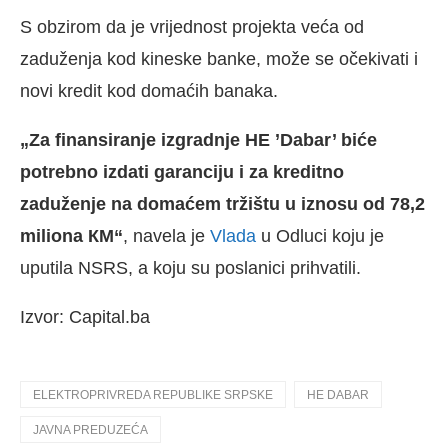
S obzirom da je vrijednost projekta veća od
zaduženja kod kineske banke, može se očekivati i
novi kredit kod domaćih banaka.
„Za finansiranje izgradnje HE ’Dabar’ biće
potrebno izdati garanciju i za kreditno
zaduženje na domaćem tržištu u iznosu od 78,2
miliona КM“
, navela je
Vlada
u Odluci koju je
uputila NSRS, a koju su poslanici prihvatili.
Izvor: Capital.ba
ELEKTROPRIVREDA REPUBLIKE SRPSKE
HE DABAR
JAVNA PREDUZEĆA