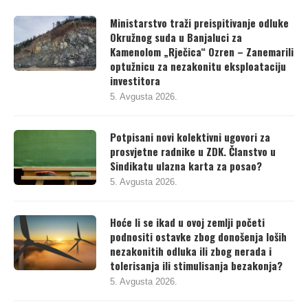
Ministarstvo traži preispitivanje odluke
Okružnog suda u Banjaluci za
Kamenolom „Rječica“ Ozren – Zanemarili
optužnicu za nezakonitu eksploataciju
investitora
5. Avgusta 2026.
Potpisani novi kolektivni ugovori za
prosvjetne radnike u ZDK. Članstvo u
Sindikatu ulazna karta za posao?
5. Avgusta 2026.
Hoće li se ikad u ovoj zemlji početi
podnositi ostavke zbog donošenja loših
nezakonitih odluka ili zbog nerada i
tolerisanja ili stimulisanja bezakonja?
5. Avgusta 2026.