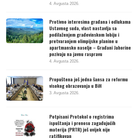
4. Avgusta 2026.
Protivno interesima građana i odlukama
Ustavnog suda, vlast nastavlja sa
podilaženjem građevinskom lobiju i
pretvaranjem olimpijske planine u
apartmansko naselje – Građani Jahorine
pozivaju na javnu raspravu
4. Avgusta 2026.
Propuštena još jedna šansa za reformu
visokog obrazovanja u BiH
3. Avgusta 2026.
Potpisani Protokol o registrima
ispuštanja i prenosu zagađujućih
materija (PRTR) još uvijek nije
ratifikovan