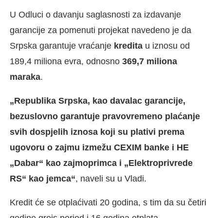
U Odluci o davanju saglasnosti za izdavanje
garancije za pomenuti projekat navedeno je da
Srpska garantuje vraćanje
kredita
u iznosu od
189,4 miliona evra, odnosno
369,7 miliona
maraka
.
„Republika Srpska, kao davalac garancije,
bezuslovno garantuje pravovremeno plaćanje
svih dospjelih iznosa koji su plativi prema
ugovoru o zajmu izmežu CEXIM banke i HE
„Dabar“ kao zajmoprimca i „Elektroprivrede
RS“ kao jemca“
, naveli su u Vladi.
Kredit će se otplaćivati 20 godina, s tim da su četiri
godine grejs period i 16 godina otplata.