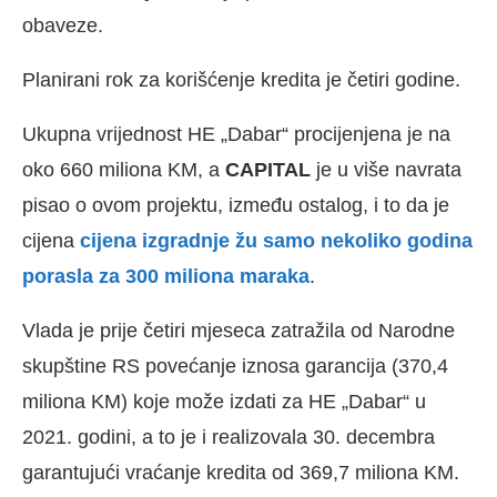
obaveze.
Planirani rok za korišćenje kredita je četiri godine.
Ukupna vrijednost HE „Dabar“ procijenjena je na
oko 660 miliona KM, a
CAPITAL
je u više navrata
pisao o ovom projektu, između ostalog, i to da je
cijena
cijena izgradnje žu samo nekoliko godina
porasla za 300 miliona maraka
.
Vlada je prije četiri mjeseca zatražila od Narodne
skupštine RS povećanje iznosa garancija (370,4
miliona KM) koje može izdati za HE „Dabar“ u
2021. godini, a to je i realizovala 30. decembra
garantujući vraćanje kredita od 369,7 miliona KM.