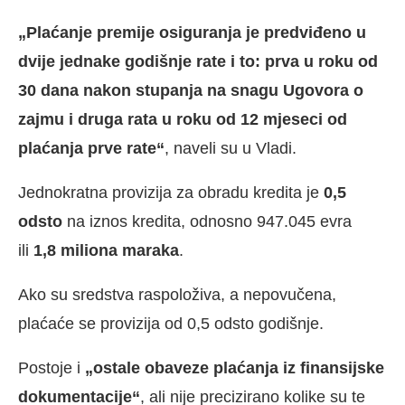
„Plaćanje premije osiguranja je predviđeno u
dvije jednake godišnje rate i to: prva u roku od
30 dana nakon stupanja na snagu Ugovora o
zajmu i druga rata u roku od 12 mjeseci od
plaćanja prve rate“
, naveli su u Vladi.
Jednokratna provizija za obradu kredita je
0,5
odsto
na iznos kredita, odnosno 947.045 evra
ili
1,8 miliona maraka
.
Ako su sredstva raspoloživa, a nepovučena,
plaćaće se provizija od 0,5 odsto godišnje.
Postoje i
„ostale obaveze plaćanja iz finansijske
dokumentacije“
, ali nije precizirano kolike su te