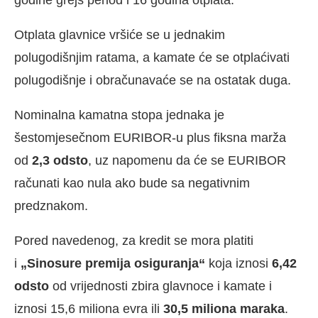
Otplata glavnice vršiće se u jednakim
polugodišnjim ratama, a kamate će se otplaćivati
polugodišnje i obračunavaće se na ostatak duga.
Nominalna kamatna stopa jednaka je
šestomjesečnom EURIBOR-u plus fiksna marža
od
2,3 odsto
, uz napomenu da će se EURIBOR
računati kao nula ako bude sa negativnim
predznakom.
Pored navedenog, za kredit se mora platiti
i
„Sinosure premija osiguranja“
koja iznosi
6,42
odsto
od vrijednosti zbira glavnoce i kamate i
iznosi 15,6 miliona evra ili
30,5 miliona maraka
.