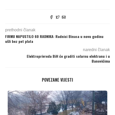
prethodni članak
FIRMU NAPUSTILO 60 RADNIKA: Radnici Binasa u novu godinu
ušli bez pet plata
naredni članak
Elektroprivreda BiH će graditi solarnu elektranu i u
Banovićima
POVEZANE VIJESTI