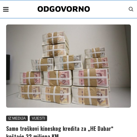
IZ MEDIJA
VIJESTI
Samo troškovi kineskog kredita za „HE Dabar“
koštaće 32 miliona KM