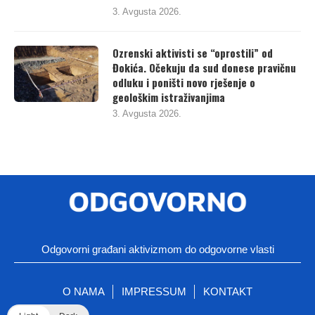
3. Avgusta 2026.
Ozrenski aktivisti se “oprostili” od
Đokića. Očekuju da sud donese pravičnu
odluku i poništi novo rješenje o
geološkim istraživanjima
3. Avgusta 2026.
Odgovorni građani aktivizmom do odgovorne vlasti
O NAMA
IMPRESSUM
KONTAKT