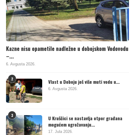
Kazne nisu opametile nadležne u dobojskom Vodovodu
–...
6. Avgusta 2026.
2
Vlast u Doboju još više muti vodu u...
6. Avgusta 2026.
3
U Kruščici se nastavlja otpor građana
mogućem ugrožavanju...
17. Jula 2026.