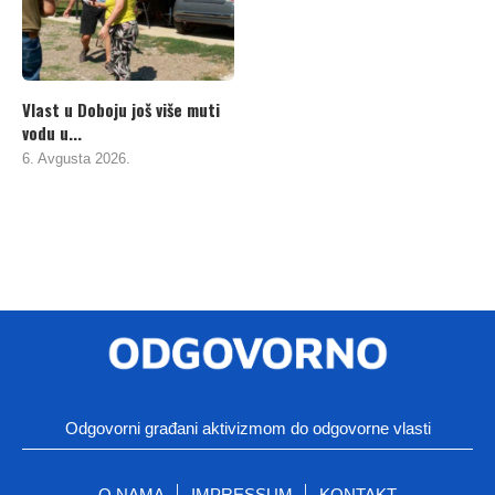
Vlast u Doboju još više muti
vodu u...
6. Avgusta 2026.
Odgovorni građani aktivizmom do odgovorne vlasti
O NAMA
IMPRESSUM
KONTAKT