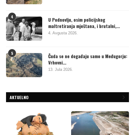
4
U Podnovlju, osim policijskog
maltretiranja mještana, i brutalni,...
4. Avgusta 2026.
5
Čuda se ne događaju samo u Međugorju:
Vrhovni...
13. Jula 2026.
AKTUELNO