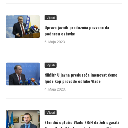
Vijesti
Uprave javnih preduzeća pozvane da
podnesu ostavke
5. Maja 2023.
Vijesti
Nikšić: U javna preduzeća imenovat ćemo
ljude koji provode odluke Vlade
4. Maja 2023.
Vijesti
Efendić optužio Vladu FBiH da želi ugasiti