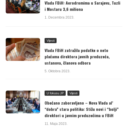
Vlada FBiH: Aerodromima u Sarajevu, Tuzli
i Mostaru 3,6 miliona
1. Decembra 2023.
Vijesti
Vlada FBiH zatražila podatke o neto
plaćama direktora javnih preduzeća,
ustanova, članova odbora
5. Oktobra 2023.
U fokusu JP
Vijesti
Obećano zaboravljeno – Nova Vlada al’
“dobra” stara politika: Stižu novi i “bolji”
direktori u javnim preduzećima u FBiH
11. Maja 2023.