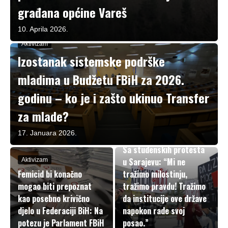
građana općine Vareš
10. Aprila 2026.
Aktivizam
Izostanak sistemske podrške
mladima u Budžetu FBiH za 2026.
godinu – ko je i zašto ukinuo Transfer
za mlade?
Aktivizam
17. Januara 2026.
NGG “Hoće l’ ta promjena”
Sa studenskih protesta
u Sarajevu: “Mi ne
Aktivizam
Femicid bi konačno
tražimo milostinju,
mogao biti prepoznat
tražimo pravdu! Tražimo
kao posebno krivično
da institucije ove države
djelo u Federaciji BiH: Na
napokon rade svoj
potezu je Parlament FBiH
posao.”