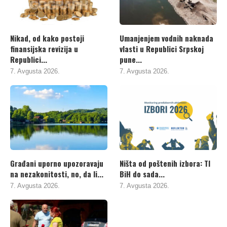
Nikad, od kako postoji
Umanjenjem vodnih naknada
finansijska revizija u
vlasti u Republici Srpskoj
Republici...
pune...
7. Avgusta 2026.
7. Avgusta 2026.
Građani uporno upozoravaju
Ništa od poštenih izbora: TI
na nezakonitosti, no, da li...
BiH do sada...
7. Avgusta 2026.
7. Avgusta 2026.