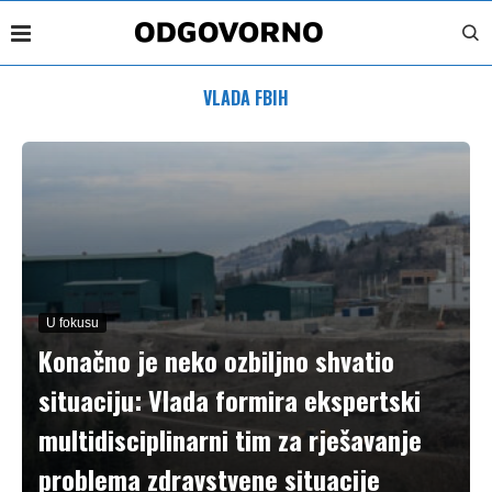
VLADA FBIH
U fokusu
Konačno je neko ozbiljno shvatio
situaciju: Vlada formira ekspertski
multidisciplinarni tim za rješavanje
problema zdravstvene situacije