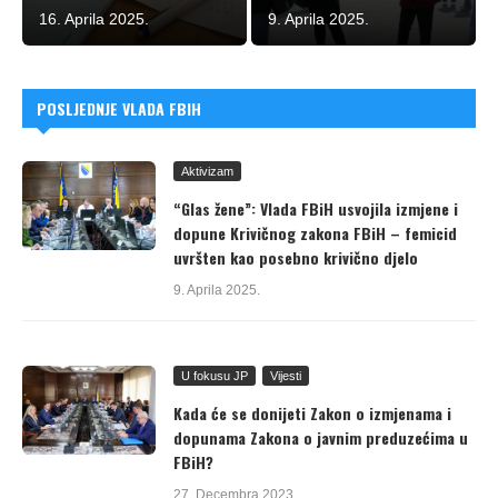
16. Aprila 2025.
9. Aprila 2025.
POSLJEDNJE VLADA FBIH
Aktivizam
“Glas žene”: Vlada FBiH usvojila izmjene i
dopune Krivičnog zakona FBiH – femicid
uvršten kao posebno krivično djelo
9. Aprila 2025.
U fokusu JP
Vijesti
Kada će se donijeti Zakon o izmjenama i
dopunama Zakona o javnim preduzećima u
FBiH?
27. Decembra 2023.