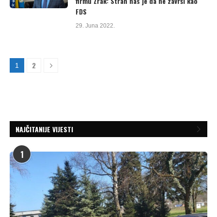
firmu Zrak: Strah nas je da ne završi kao
FDS
29. Juna 2022.
2
1
NAJČITANIJE VIJESTI
1