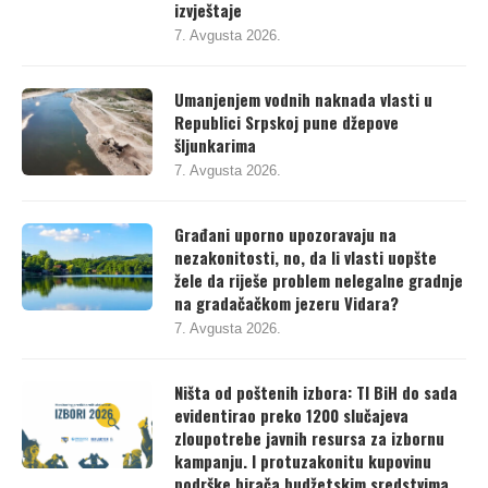
dobio pozitivnu ocjenu za finansijske
izvještaje
7. Avgusta 2026.
Umanjenjem vodnih naknada vlasti u
Republici Srpskoj pune džepove
šljunkarima
7. Avgusta 2026.
Građani uporno upozoravaju na
nezakonitosti, no, da li vlasti uopšte
žele da riješe problem nelegalne gradnje
na gradačačkom jezeru Vidara?
7. Avgusta 2026.
Ništa od poštenih izbora: TI BiH do sada
evidentirao preko 1200 slučajeva
zloupotrebe javnih resursa za izbornu
kampanju. I protuzakonitu kupovinu