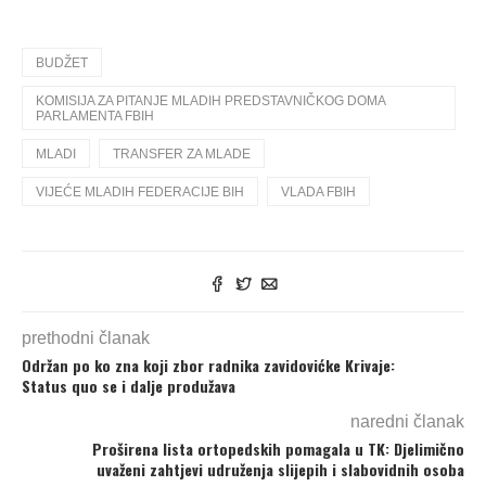
BUDŽET
KOMISIJA ZA PITANJE MLADIH PREDSTAVNIČKOG DOMA
PARLAMENTA FBIH
MLADI
TRANSFER ZA MLADE
VIJEĆE MLADIH FEDERACIJE BIH
VLADA FBIH
prethodni članak
Održan po ko zna koji zbor radnika zavidovićke Krivaje:
Status quo se i dalje produžava
naredni članak
Proširena lista ortopedskih pomagala u TK: Djelimično
uvaženi zahtjevi udruženja slijepih i slabovidnih osoba