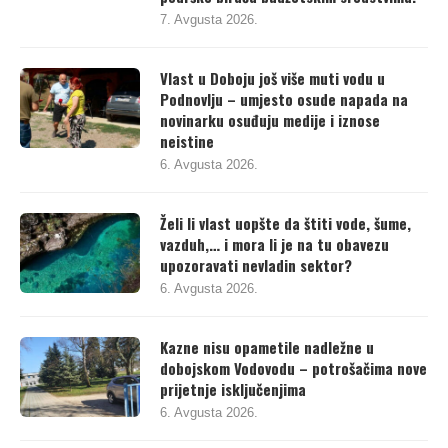
podrške birača budžetskim sredstvima.
7. Avgusta 2026.
Vlast u Doboju još više muti vodu u
Podnovlju – umjesto osude napada na
novinarku osuđuju medije i iznose
neistine
6. Avgusta 2026.
Želi li vlast uopšte da štiti vode, šume,
vazduh,… i mora li je na tu obavezu
upozoravati nevladin sektor?
6. Avgusta 2026.
Kazne nisu opametile nadležne u
dobojskom Vodovodu – potrošačima nove
prijetnje isključenjima
6. Avgusta 2026.