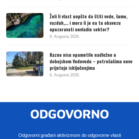
Želi li vlast uopšte da štiti vode, šume,
vazduh,… i mora li je na tu obavezu
upozoravati nevladin sektor?
6. Avgusta 2026.
Kazne nisu opametile nadležne u
dobojskom Vodovodu – potrošačima nove
prijetnje isključenjima
6. Avgusta 2026.
Odgovorni građani aktivizmom do odgovorne vlasti