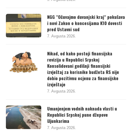
NGG “Očuvajmo duvanjski kraj“ pokušava
i novi Zakon o koncesijama K10 dovesti
pred Ustavni sud
7. Avgusta 2026.
Nikad, od kako postoji finansijska
revizija u Republici Srpskoj
Konsolidovani godišnji finansijski
izvještaj za korisnike budžeta RS nije
dobio pozitivnu ocjenu za finansijske
izvještaje
7. Avgusta 2026.
Umanjenjem vodnih naknada vlasti u
Republici Srpskoj pune džepove
šljunkarima
7. Avgusta 2026.