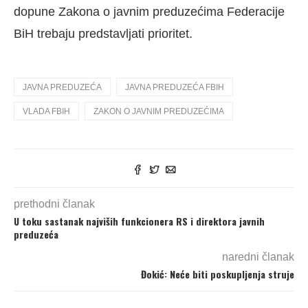
dopune Zakona o javnim preduzećima Federacije
BiH trebaju predstavljati prioritet.
JAVNA PREDUZEĆA
JAVNA PREDUZEĆA FBIH
VLADA FBIH
ZAKON O JAVNIM PREDUZEĆIMA
prethodni članak
U toku sastanak najviših funkcionera RS i direktora javnih
preduzeća
naredni članak
Đokić: Neće biti poskupljenja struje