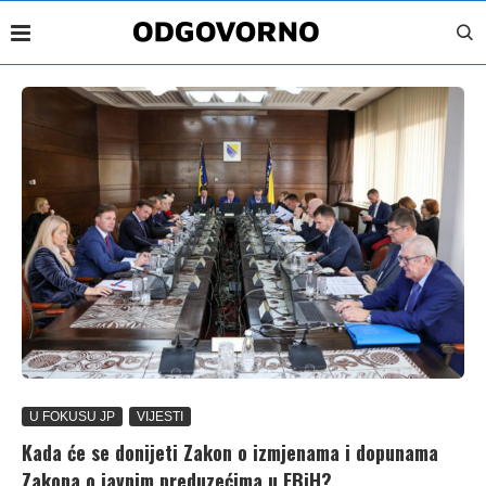
U FOKUSU JP
VIJESTI
Kada će se donijeti Zakon o izmjenama i dopunama
Zakona o javnim preduzećima u FBiH?