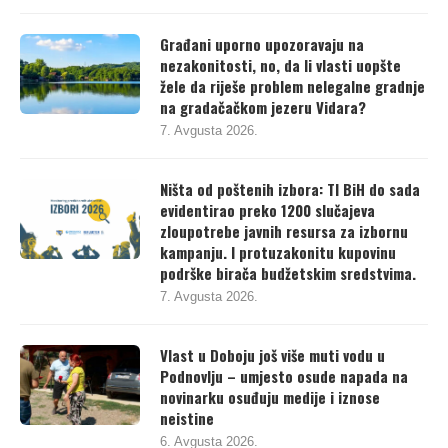
Građani uporno upozoravaju na
nezakonitosti, no, da li vlasti uopšte
žele da riješe problem nelegalne gradnje
na gradačačkom jezeru Vidara?
7. Avgusta 2026.
Ništa od poštenih izbora: TI BiH do sada
evidentirao preko 1200 slučajeva
zloupotrebe javnih resursa za izbornu
kampanju. I protuzakonitu kupovinu
podrške birača budžetskim sredstvima.
7. Avgusta 2026.
Vlast u Doboju još više muti vodu u
Podnovlju – umjesto osude napada na
novinarku osuđuju medije i iznose
neistine
6. Avgusta 2026.