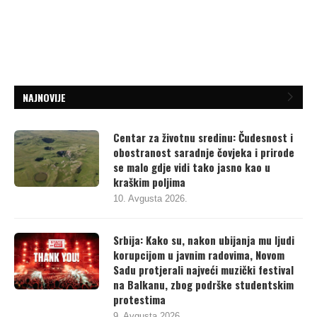
NAJNOVIJE
Centar za životnu sredinu: Čudesnost i
obostranost saradnje čovjeka i prirode
se malo gdje vidi tako jasno kao u
kraškim poljima
10. Avgusta 2026.
Srbija: Kako su, nakon ubijanja mu ljudi
korupcijom u javnim radovima, Novom
Sadu protjerali najveći muzički festival
na Balkanu, zbog podrške studentskim
protestima
9. Avgusta 2026.