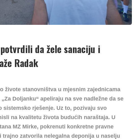
otvrdili da žele sanaciju i
plaže Radak
 po živote stanovništva u mjesnim zajednicama
 „Za Doljanku“ apeliraju na sve nadležne da se
 sistemsko rješenje. Uz to, pozivaju svo
sli na kvalitetu života budućih naraštaja. U
tana MZ Mirke, pokrenuti konkretne pravne
i trajno zatvorila nelegalna deponija u naselju