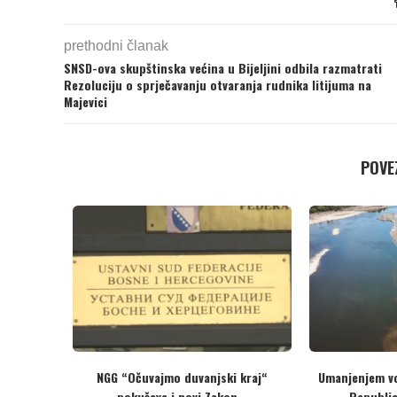
prethodni članak
SNSD-ova skupštinska većina u Bijeljini odbila razmatrati
Rezoluciju o sprječavanju otvaranja rudnika litijuma na
Majevici
POVEZ
ada vlasti u
Ništa od poštenih izbora: TI BiH do
Protivn
pune...
sada...
odlukama