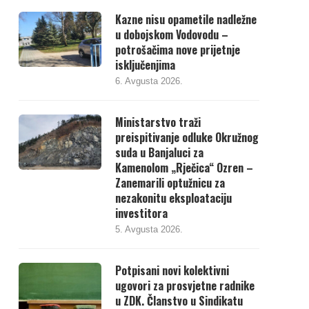
Kazne nisu opametile nadležne
u dobojskom Vodovodu –
potrošačima nove prijetnje
isključenjima
6. Avgusta 2026.
Ministarstvo traži
preispitivanje odluke Okružnog
suda u Banjaluci za
Kamenolom „Rječica“ Ozren –
Zanemarili optužnicu za
nezakonitu eksploataciju
investitora
5. Avgusta 2026.
Potpisani novi kolektivni
ugovori za prosvjetne radnike
u ZDK. Članstvo u Sindikatu