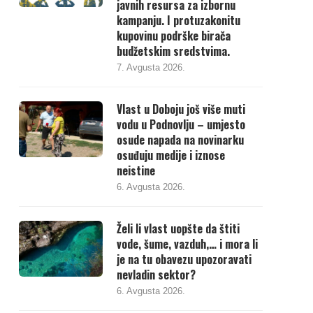
javnih resursa za izbornu
kampanju. I protuzakonitu
kupovinu podrške birača
budžetskim sredstvima.
7. Avgusta 2026.
Vlast u Doboju još više muti
vodu u Podnovlju – umjesto
osude napada na novinarku
osuđuju medije i iznose
neistine
6. Avgusta 2026.
Želi li vlast uopšte da štiti
vode, šume, vazduh,… i mora li
je na tu obavezu upozoravati
nevladin sektor?
6. Avgusta 2026.