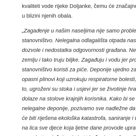
kvaliteti vode rijeke Doljanke, čemu će značajno
u blizini njenih obala.
„Zagađenje u našim naseljima nije samo problem 
stanovništvo. Nelegalna odlagališta otpada n
dozvole i nedostatka odgovornosti građana. Nel
zemlju i tako truju biljke. Zagađuju i vodu jer 
stanovništvo koristi za piće. Deponije ujedno z
opasni plinovi koji uzrokuju respiratorne bolest
to, ugroženi su stoka i usjevi jer se životinje
dolaze na stolove krajnjih korisnika. Kako bi se
nelegalne deponije, pozivamo sve nadležne da š
će biti riješena ekološka katastrofa, saniranje 
na lica sve djece koja ljetne dane provode uprav