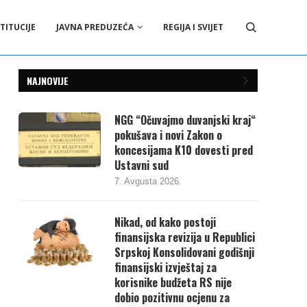
TITUCIJE
JAVNA PREDUZEĆA
REGIJA I SVIJET
NAJNOVIJE
NGG “Očuvajmo duvanjski kraj“
pokušava i novi Zakon o
koncesijama K10 dovesti pred
Ustavni sud
7. Avgusta 2026.
Nikad, od kako postoji
finansijska revizija u Republici
Srpskoj Konsolidovani godišnji
finansijski izvještaj za
korisnike budžeta RS nije
dobio pozitivnu ocjenu za