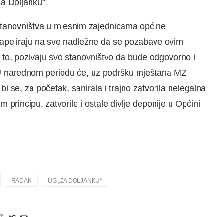
Za Doljanku“.
e stanovništva u mjesnim zajednicama općine
 apeliraju na sve nadležne da se pozabave ovim
z to, pozivaju svo stanovništvo da bude odgovorno i
a. U narednom periodu će, uz podršku mještana MZ
i se, za početak, sanirala i trajno zatvorila nelegalna
 principu, zatvorile i ostale divlje deponije u Općini
RADAK
UG „ZA DOLJANKU“