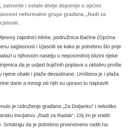
zatvorile i ostale divlje deponije u općini
 javnost neformalne grupe građana „Radi za
jelosti.
esnoj zajednici Mirke, podružnica Baćine (Općina
enu saglasnost i izjasnili se kako je potrebno što prije
e nalazi u njihovom naselju u neposrednoj blizini rijeke
činjenica da je usljed bujičnih poplava u oktobru prošle
su njene obale i plaže devastirane. Uništena je i plaža
jetne dane a mnogi od njih su upravo tu napravili
enulo je Udruženje građana „Za Doljanku“ i nekoliko
nsku inicijativu „Radi za Radak“. Cilj im je vratiti
e. Smatraju da je potrebno prvenstveno raditi na