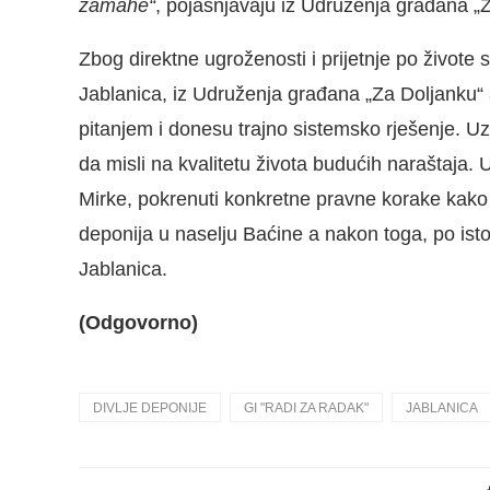
zamahe“
, pojašnjavaju iz Udruženja građana „
Zbog direktne ugroženosti i prijetnje po život
Jablanica, iz Udruženja građana „Za Doljanku“
pitanjem i donesu trajno sistemsko rješenje. U
da misli na kvalitetu života budućih naraštaj
Mirke, pokrenuti konkretne pravne korake kako b
deponija u naselju Baćine a nakon toga, po istom
Jablanica.
(Odgovorno)
DIVLJE DEPONIJE
GI "RADI ZA RADAK"
JABLANICA