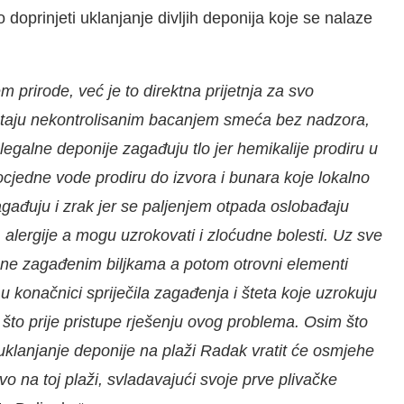
 doprinjeti uklanjanje divljih deponija koje se nalaze
prirode, već je to direktna prijetnja za svo
astaju nekontrolisanim bacanjem smeća bez nadzora,
egalne deponije zagađuju tlo jer hemikalije prodiru u
procjedne vode prodiru do izvora i bunara koje lokalno
agađuju i zrak jer se paljenjem otpada oslobađaju
i, alergije a mogu uzrokovati i zloćudne bolesti. Uz sve
 hrane zagađenim biljkama a potom otrovni elementi
 u konačnici spriječila zagađenja i šteta koje uzrokuju
to prije pristupe rješenju ovog problema. Osim što
i uklanjanje deponije na plaži Radak vratit će osmjehe
o na toj plaži, svladavajući svoje prve plivačke