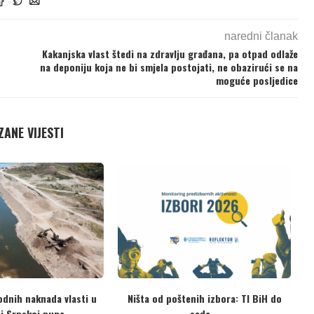
naredni članak
Kakanjska vlast štedi na zdravlju građana, pa otpad odlaže
na deponiju koja ne bi smjela postojati, ne obazirući se na
moguće posljedice
ANE VIJESTI
o interesima građana i
Potpisani Protokol o registrima
 Ustavnog suda, vlast...
ispuštanja i prenosu zagađujućih...