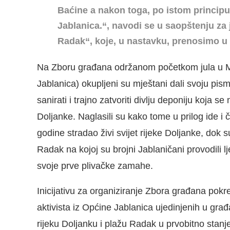
Baćine a nakon toga, po istom principu, 
Jablanica.“, navodi se u saopštenju za
Radak“, koje, u nastavku, prenosimo u c
Na Zboru građana održanom početkom jula u Mj
Jablanica) okupljeni su mještani dali svoju pism
sanirati i trajno zatvoriti divlju deponiju koja s
Doljanke. Naglasili su kako tome u prilog ide i 
godine stradao živi svijet rijeke Doljanke, dok 
Radak na kojoj su brojni Jablaničani provodili l
svoje prve plivačke zamahe.
Inicijativu za organiziranje Zbora građana pokr
aktivista iz Općine Jablanica ujedinjenih u građa
rijeku Doljanku i plažu Radak u prvobitno stanj