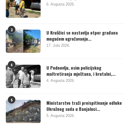
6. Avgusta 2026.
3
U Kruščici se nastavlja otpor građana
mogućem ugrožavanju...
17. Jula 2026.
4
U Podnovlju, osim policijskog
maltretiranja mještana, i brutalni,...
4. Avgusta 2026.
5
Ministarstvo traži preispitivanje odluke
Okružnog suda u Banjaluci...
5. Avgusta 2026.