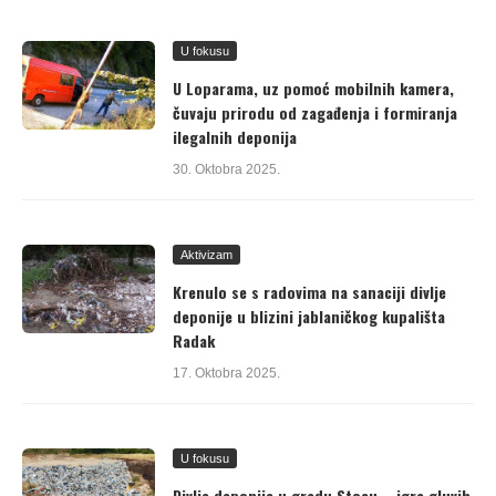
U fokusu
U Loparama, uz pomoć mobilnih kamera,
čuvaju prirodu od zagađenja i formiranja
ilegalnih deponija
30. Oktobra 2025.
Aktivizam
Krenulo se s radovima na sanaciji divlje
deponije u blizini jablaničkog kupališta
Radak
17. Oktobra 2025.
U fokusu
Divlje deponije u gradu Stocu – igra gluvih