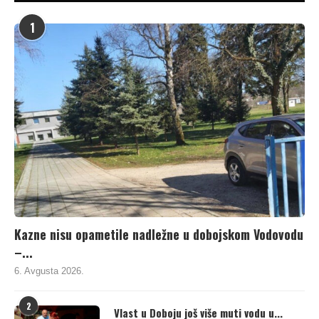
1
Kazne nisu opametile nadležne u dobojskom Vodovodu
–...
6. Avgusta 2026.
2
Vlast u Doboju još više muti vodu u...