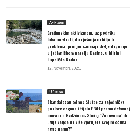
Aktivizam
Građanskim aktivizmom, uz podršku
lokalne vlasti, do rješenja ozbiljnih
problema: primjer sanacije divlje deponije
u jablaničkom naselju Baćine, u blizini
kupališta Radak
12. Novembra 2025.
U fokusu
Skandalozan odnos Službe za zajedničke
poslove organa i tijela FBiH prema državnoj
imovini u Hadžićima: Slučaj “Žunovnica” ili
„Nije valjda da više vjerujete svojim očima
nego nama?“