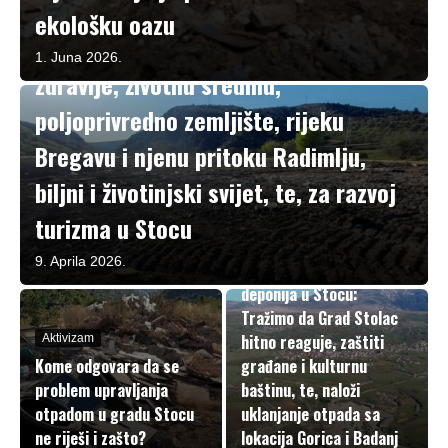
ekološku oazu
Aktivizam
Uklonjenja ozbiljna prijetnja za
1. Juna 2026.
zdravlje, životnu sredinu,
poljoprivredno zemljište, rijeku
Bregavu i njenu pritoku Radimlju,
biljni i životinjski svijet, te, za razvoj
turizma u Stocu
Aktivizam
Nekategorisano
9. Aprila 2026.
Pokret protiv divljih
deponija u Stocu:
Tražimo da Grad Stolac
hitno reaguje, zaštiti
Aktivizam
Kome odgovara da se
građane i kulturnu
problem upravljanja
baštinu, te, naloži
otpadom u gradu Stocu
uklanjanje otpada sa
ne riješi i zašto?
lokacija Gorica i Badanj