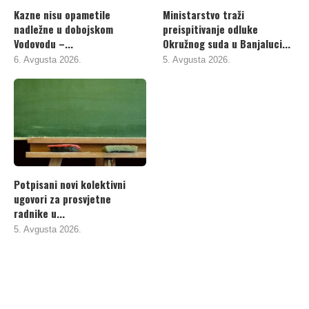
Kazne nisu opametile
Ministarstvo traži
nadležne u dobojskom
preispitivanje odluke
Vodovodu –...
Okružnog suda u Banjaluci...
6. Avgusta 2026.
5. Avgusta 2026.
Potpisani novi kolektivni
ugovori za prosvjetne
radnike u...
5. Avgusta 2026.