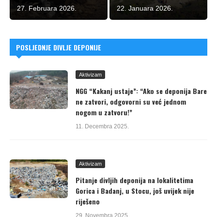
27. Februara 2026.
22. Januara 2026.
POSLJEDNJE DIVLJE DEPONIJE
Aktivizam
NGG “Kakanj ustaje”: “Ako se deponija Bare
ne zatvori, odgovorni su već jednom
nogom u zatvoru!”
11. Decembra 2025.
Aktivizam
Pitanje divljih deponija na lokalitetima
Gorica i Badanj, u Stocu, još uvijek nije
riješeno
29. Novembra 2025.