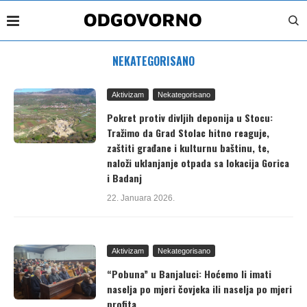
NEKATEGORISANO
Aktivizam
Nekategorisano
Pokret protiv divljih deponija u Stocu:
Tražimo da Grad Stolac hitno reaguje,
zaštiti građane i kulturnu baštinu, te,
naloži uklanjanje otpada sa lokacija Gorica
i Badanj
22. Januara 2026.
Aktivizam
Nekategorisano
“Pobuna” u Banjaluci: Hoćemo li imati
naselja po mjeri čovjeka ili naselja po mjeri
profita