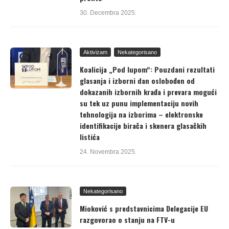
30. Decembra 2025.
Aktivizam
Nekategorisano
Koalicija „Pod lupom“: Pouzdani rezultati
glasanja i izborni dan oslobođen od
dokazanih izbornih krađa i prevara mogući
su tek uz punu implementaciju novih
tehnologija na izborima – elektronske
identifikacije birača i skenera glasačkih
listića
24. Novembra 2025.
Nekategorisano
Mioković s predstavnicima Delegacije EU
razgovorao o stanju na FTV-u