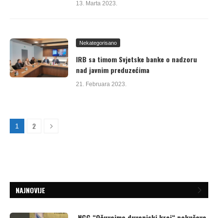
13. Marta 2023.
Nekategorisano
IRB sa timom Svjetske banke o nadzoru
nad javnim preduzećima
21. Februara 2023.
2
1
NAJNOVIJE
NGG “Očuvajmo duvanjski kraj“ pokušava