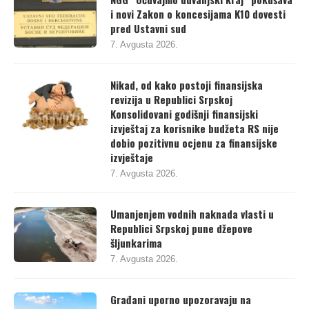
i novi Zakon o koncesijama K10 dovesti
pred Ustavni sud
7. Avgusta 2026.
Nikad, od kako postoji finansijska
revizija u Republici Srpskoj
Konsolidovani godišnji finansijski
izvještaj za korisnike budžeta RS nije
dobio pozitivnu ocjenu za finansijske
izvještaje
7. Avgusta 2026.
Umanjenjem vodnih naknada vlasti u
Republici Srpskoj pune džepove
šljunkarima
7. Avgusta 2026.
Građani uporno upozoravaju na