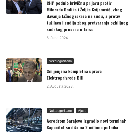
CHP podnio krivičnu prijavu protiv
Milorada Dodika i Željke Cvijanović, zbog
davanja lažnog iskaza na sudu, a protiv
tužilaca i sudija zbog pretvaranja ozbiljnog
sudskog procesa u farsu
6. Juna 2024.
Nekategorisano
Smijenjena kompletna uprava
Elektroprivrede BiH
2. Avgusta 2023.
Nekategorisano
Vijesti
Aerodrom Sarajevo izgradio novi terminal:
Kapacitet se diže na 2 miliona putnika