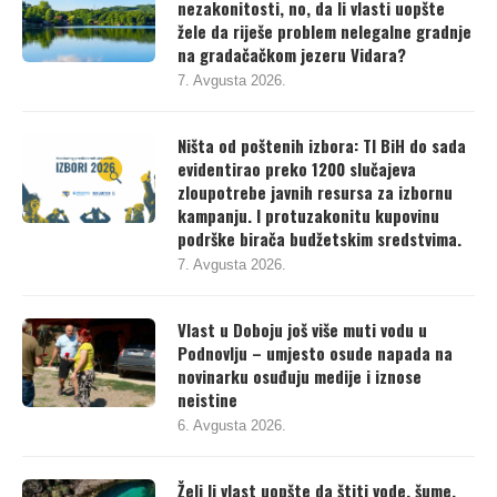
nezakonitosti, no, da li vlasti uopšte
žele da riješe problem nelegalne gradnje
na gradačačkom jezeru Vidara?
7. Avgusta 2026.
Ništa od poštenih izbora: TI BiH do sada
evidentirao preko 1200 slučajeva
zloupotrebe javnih resursa za izbornu
kampanju. I protuzakonitu kupovinu
podrške birača budžetskim sredstvima.
7. Avgusta 2026.
Vlast u Doboju još više muti vodu u
Podnovlju – umjesto osude napada na
novinarku osuđuju medije i iznose
neistine
6. Avgusta 2026.
Želi li vlast uopšte da štiti vode, šume,