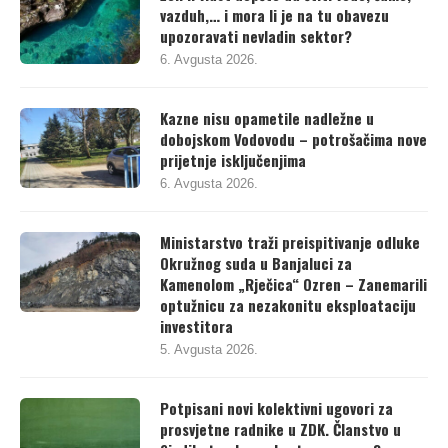
vazduh,… i mora li je na tu obavezu
upozoravati nevladin sektor?
6. Avgusta 2026.
Kazne nisu opametile nadležne u
dobojskom Vodovodu – potrošačima nove
prijetnje isključenjima
6. Avgusta 2026.
Ministarstvo traži preispitivanje odluke
Okružnog suda u Banjaluci za
Kamenolom „Rječica“ Ozren – Zanemarili
optužnicu za nezakonitu eksploataciju
investitora
5. Avgusta 2026.
Potpisani novi kolektivni ugovori za
prosvjetne radnike u ZDK. Članstvo u