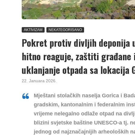
AKTIVIZAM
NEKATEGORISANO
Pokret protiv divljih deponija
hitno reaguje, zaštiti građane 
uklanjanje otpada sa lokacija 
22. Januara 2026.
Mještani stolačkih naselja Gorica i B
gradskim, kantonalnim i federalnim ins
vrijeme nelegalno odlaže otpad na divl
blizini svjetske baštine UNESCO-a tj. 
jednog od najznačajnijih arheoloških n