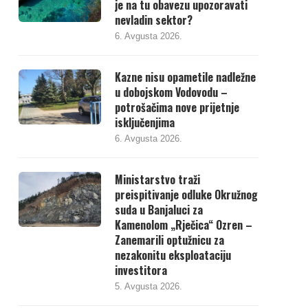
je na tu obavezu upozoravati
nevladin sektor?
6. Avgusta 2026.
Kazne nisu opametile nadležne
u dobojskom Vodovodu –
potrošačima nove prijetnje
isključenjima
6. Avgusta 2026.
Ministarstvo traži
preispitivanje odluke Okružnog
suda u Banjaluci za
Kamenolom „Rječica“ Ozren –
Zanemarili optužnicu za
nezakonitu eksploataciju
investitora
5. Avgusta 2026.