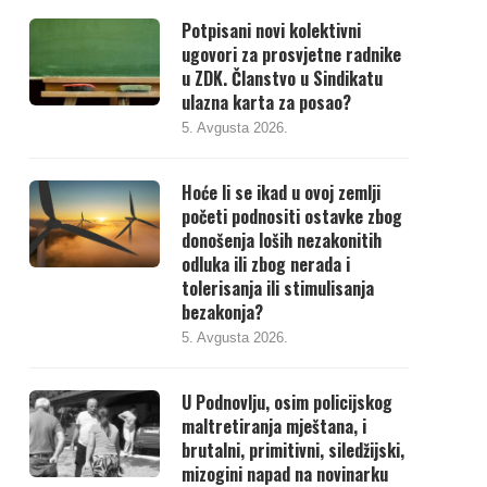
Potpisani novi kolektivni
ugovori za prosvjetne radnike
u ZDK. Članstvo u Sindikatu
ulazna karta za posao?
5. Avgusta 2026.
Hoće li se ikad u ovoj zemlji
početi podnositi ostavke zbog
donošenja loših nezakonitih
odluka ili zbog nerada i
tolerisanja ili stimulisanja
bezakonja?
5. Avgusta 2026.
U Podnovlju, osim policijskog
maltretiranja mještana, i
brutalni, primitivni, siledžijski,
mizogini napad na novinarku