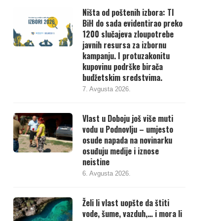
Ništa od poštenih izbora: TI
BiH do sada evidentirao preko
1200 slučajeva zloupotrebe
javnih resursa za izbornu
kampanju. I protuzakonitu
kupovinu podrške birača
budžetskim sredstvima.
7. Avgusta 2026.
Vlast u Doboju još više muti
vodu u Podnovlju – umjesto
osude napada na novinarku
osuđuju medije i iznose
neistine
6. Avgusta 2026.
Želi li vlast uopšte da štiti
vode, šume, vazduh,… i mora li