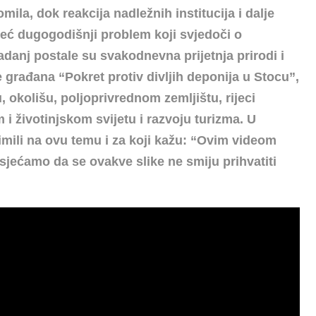
ila, dok reakcija nadležnih institucija i dalje
 već dugogodišnji problem koji svjedoči o
adanj postale su svakodnevna prijetnja prirodi i
 građana “Pokret protiv divljih deponija u Stocu”,
u, okolišu, poljoprivrednom zemljištu, rijeci
m i životinjskom svijetu i razvoju turizma. U
imili na ovu temu i za koji kažu: “Ovim videom
sjećamo da se ovakve slike ne smiju prihvatiti