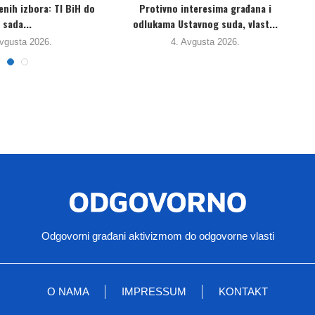
 aktivisti se “oprostili” od
NGG “Za Plan”: Inspektorat RS je
Đokića. Očekuju da...
potvrdio da...
3. Avgusta 2026.
31. Jula 2026.
Odgovorni građani aktivizmom do odgovorne vlasti
O NAMA
IMPRESSUM
KONTAKT