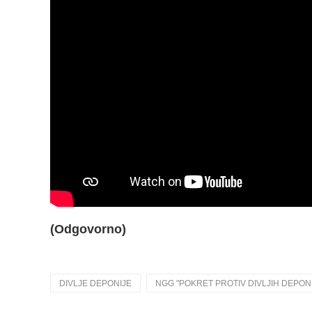
(Odgovorno)
DIVLJE DEPONIJE
NGG "POKRET PROTIV DIVLJIH DEPON