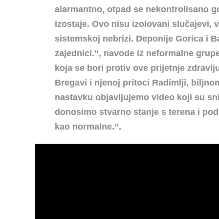
alarmantno, otpad se nekontrolisano gom
izostaje. Ovo nisu izolovani slučajevi,
sistemskoj nebrizi. Deponije Gorica i B
zajednici.”, navode iz neformalne grupe
koja se bori protiv ove prijetnje zdravlj
Bregavi i njenoj pritoci Radimlji, biljno
nastavku objavljujemo video koji su sn
donosimo stvarno stanje s terena i pod
kao normalne.”.