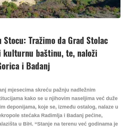
 u Stocu: Tražimo da Grad Stolac
i kulturnu baštinu, te, naloži
Gorica i Badanj
adanj mjesecima skreću pažnju nadležnim
titucijama kako se u njihovim naseljima već duže
jim deponijama, koje se, između ostalog, nalaze u
nekropole stećaka Radimlja i Badanj pećine,
alazišta u BiH. “Stanje na terenu već godinama je