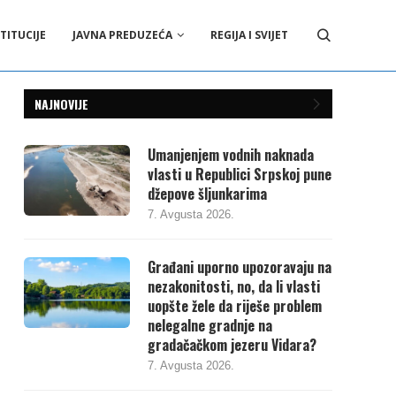
TITUCIJE
JAVNA PREDUZEĆA
REGIJA I SVIJET
NAJNOVIJE
Umanjenjem vodnih naknada
vlasti u Republici Srpskoj pune
džepove šljunkarima
7. Avgusta 2026.
Građani uporno upozoravaju na
nezakonitosti, no, da li vlasti
uopšte žele da riješe problem
nelegalne gradnje na
gradačačkom jezeru Vidara?
7. Avgusta 2026.