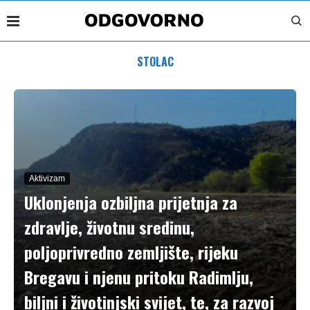
STOLAC
Aktivizam
Uklonjenja ozbiljna prijetnja za
zdravlje, životnu sredinu,
poljoprivredno zemljište, rijeku
Bregavu i njenu pritoku Radimlju,
biljni i životinjski svijet, te, za razvoj