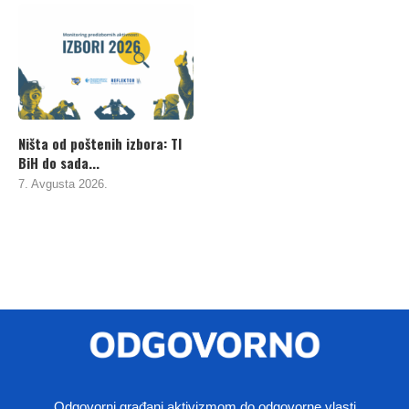
Ništa od poštenih izbora: TI
BiH do sada...
7. Avgusta 2026.
Odgovorni građani aktivizmom do odgovorne vlasti