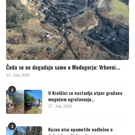
Čuda se ne događaju samo u Međugorju: Vrhovni...
13. Jula 2026.
2
U Kruščici se nastavlja otpor građana
mogućem ugrožavanju...
17. Jula 2026.
3
Kazne nisu opametile nadležne u