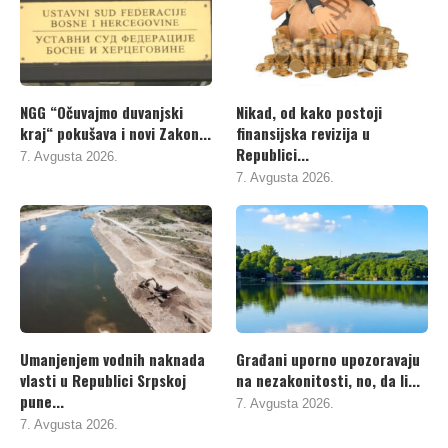
NGG “Očuvajmo duvanjski
Nikad, od kako postoji
kraj“ pokušava i novi Zakon...
finansijska revizija u
Republici...
7. Avgusta 2026.
7. Avgusta 2026.
Umanjenjem vodnih naknada
Građani uporno upozoravaju
vlasti u Republici Srpskoj
na nezakonitosti, no, da li...
pune...
7. Avgusta 2026.
7. Avgusta 2026.