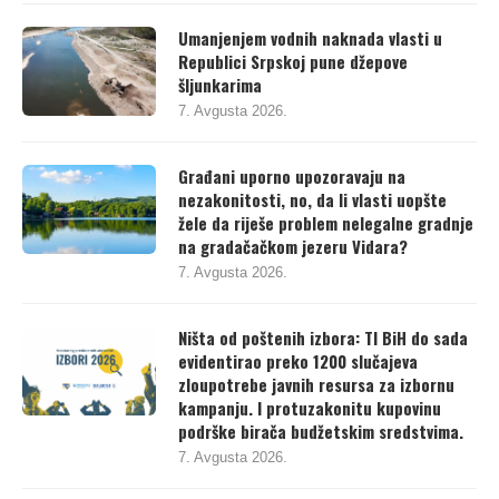
Umanjenjem vodnih naknada vlasti u
Republici Srpskoj pune džepove
šljunkarima
7. Avgusta 2026.
Građani uporno upozoravaju na
nezakonitosti, no, da li vlasti uopšte
žele da riješe problem nelegalne gradnje
na gradačačkom jezeru Vidara?
7. Avgusta 2026.
Ništa od poštenih izbora: TI BiH do sada
evidentirao preko 1200 slučajeva
zloupotrebe javnih resursa za izbornu
kampanju. I protuzakonitu kupovinu
podrške birača budžetskim sredstvima.
7. Avgusta 2026.