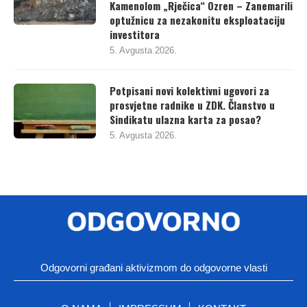
Kamenolom „Rječica“ Ozren – Zanemarili
optužnicu za nezakonitu eksploataciju
investitora
5. Avgusta 2026.
Potpisani novi kolektivni ugovori za
prosvjetne radnike u ZDK. Članstvo u
Sindikatu ulazna karta za posao?
5. Avgusta 2026.
Odgovorni građani aktivizmom do odgovorne vlasti