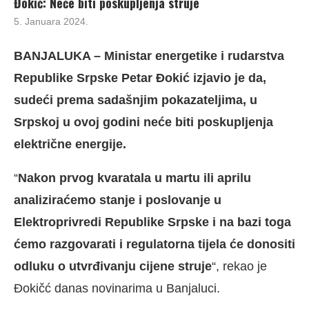
Đokić: Neće biti poskupljenja struje
5. Januara 2024.
BANJALUKA – Ministar energetike i rudarstva
Republike Srpske Petar Đokić izjavio je da,
sudeći prema sadašnjim pokazateljima, u
Srpskoj u ovoj godini neće biti poskupljenja
električne energije.
“
Nakon prvog
kvaratala u martu ili aprilu
analiziraćemo stanje i poslovanje u
Elektroprivredi Republike Srpske i na bazi toga
ćemo razgovarati i regulatorna tijela će donositi
odluku o utvrđivanju cijene struje
“, rekao je
Đokičć danas novinarima u Banjaluci.