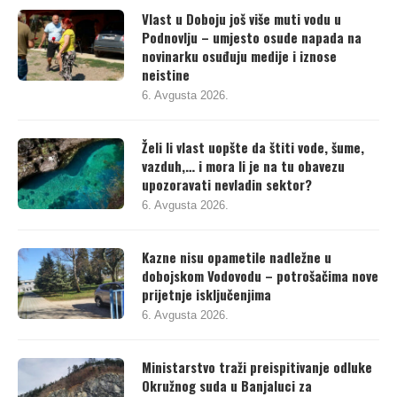
Vlast u Doboju još više muti vodu u
Podnovlju – umjesto osude napada na
novinarku osuđuju medije i iznose
neistine
6. Avgusta 2026.
Želi li vlast uopšte da štiti vode, šume,
vazduh,… i mora li je na tu obavezu
upozoravati nevladin sektor?
6. Avgusta 2026.
Kazne nisu opametile nadležne u
dobojskom Vodovodu – potrošačima nove
prijetnje isključenjima
6. Avgusta 2026.
Ministarstvo traži preispitivanje odluke
Okružnog suda u Banjaluci za