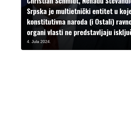
Christian Schmidt, Nenadu Stevandi
Srpska je multietnički entitet u koj
konstitutivna naroda (i Ostali) ravno
organi vlasti ne predstavljaju isklj
4. Jula 2024.