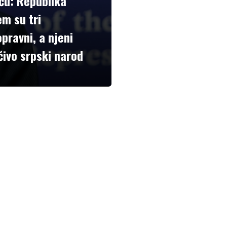
ću: Republika
em su tri
pravni, a njeni
učivo srpski narod