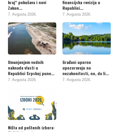
kraj“ pokušava i novi
finansijska revizija u
Zakon...
Republici...
7. Avgusta 2026.
7. Avgusta 2026.
Umanjenjem vodnih
Građani uporno
naknada vlasti u
upozoravaju na
Republici Srpskoj pune...
nezakonitosti, no, da li...
7. Avgusta 2026.
7. Avgusta 2026.
Ništa od poštenih izbora: