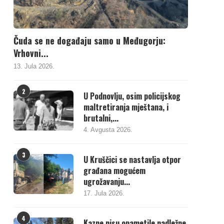
Čuda se ne događaju samo u Međugorju:
Vrhovni...
13. Jula 2026.
2
U Podnovlju, osim policijskog
maltretiranja mještana, i
brutalni,...
4. Avgusta 2026.
3
U Kruščici se nastavlja otpor
građana mogućem
ugrožavanju...
17. Jula 2026.
4
Kazne nisu opametile nadležne