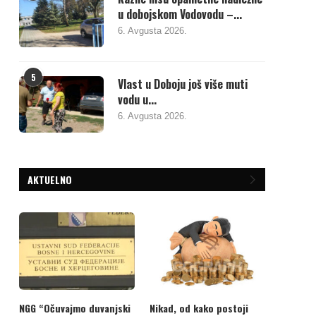
u dobojskom Vodovodu –...
6. Avgusta 2026.
5
Vlast u Doboju još više muti
vodu u...
6. Avgusta 2026.
AKTUELNO
NGG “Očuvajmo duvanjski
Nikad, od kako postoji