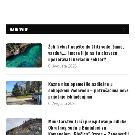
NAJNOVIJE
Želi li vlast uopšte da štiti vode, šume,
vazduh,… i mora li je na tu obavezu
upozoravati nevladin sektor?
6. Avgusta 2026.
Kazne nisu opametile nadležne u
dobojskom Vodovodu – potrošačima nove
prijetnje isključenjima
6. Avgusta 2026.
Ministarstvo traži preispitivanje odluke
Okružnog suda u Banjaluci za
Kamenolom „Rječica“ Ozren – Zanemarili