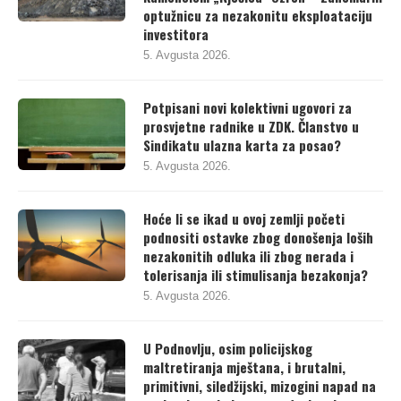
optužnicu za nezakonitu eksploataciju
investitora
5. Avgusta 2026.
Potpisani novi kolektivni ugovori za
prosvjetne radnike u ZDK. Članstvo u
Sindikatu ulazna karta za posao?
5. Avgusta 2026.
Hoće li se ikad u ovoj zemlji početi
podnositi ostavke zbog donošenja loših
nezakonitih odluka ili zbog nerada i
tolerisanja ili stimulisanja bezakonja?
5. Avgusta 2026.
U Podnovlju, osim policijskog
maltretiranja mještana, i brutalni,
primitivni, siledžijski, mizogini napad na