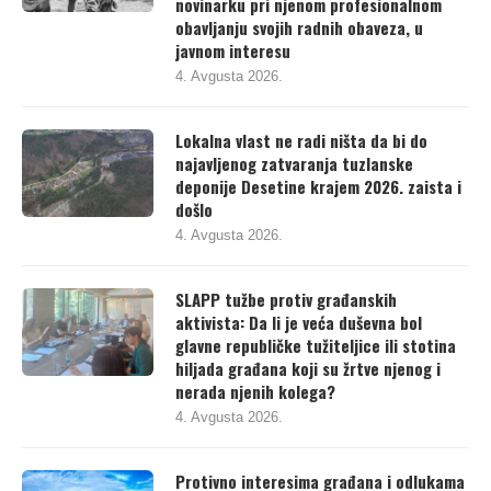
novinarku pri njenom profesionalnom
obavljanju svojih radnih obaveza, u
javnom interesu
4. Avgusta 2026.
Lokalna vlast ne radi ništa da bi do
najavljenog zatvaranja tuzlanske
deponije Desetine krajem 2026. zaista i
došlo
4. Avgusta 2026.
SLAPP tužbe protiv građanskih
aktivista: Da li je veća duševna bol
glavne republičke tužiteljice ili stotina
hiljada građana koji su žrtve njenog i
nerada njenih kolega?
4. Avgusta 2026.
Protivno interesima građana i odlukama