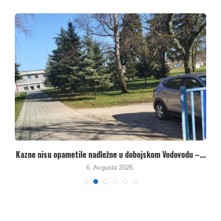
Kazne nisu opametile nadležne u dobojskom Vodovodu –...
M
6. Avgusta 2026.