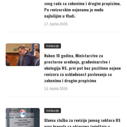
svog rada sa zakonima i drugim propisima.
Po revizorskim ocjenama je među
najlošijim u Vladi.
17. Aprila 2026.
Institucije
Nakon 10 godina, Ministarstvo za
prostorno uređenje, građevinarstvo i
ekologiju RS, prvi put bez pozitivne ocjene
revizora za usklađenost poslovanja sa
zakonima i drugim propisima
13. Aprila 2026.
Institucije
Glavna služba za reviziju javnog sektora RS
prva krenula sa objavama izvještaja o