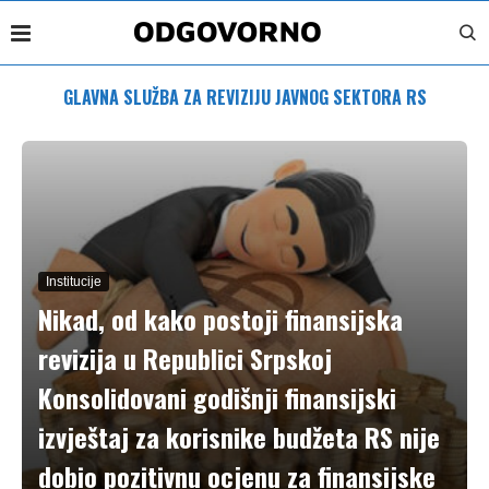
GLAVNA SLUŽBA ZA REVIZIJU JAVNOG SEKTORA RS
Institucije
Nikad, od kako postoji finansijska
revizija u Republici Srpskoj
Konsolidovani godišnji finansijski
izvještaj za korisnike budžeta RS nije
dobio pozitivnu ocjenu za finansijske