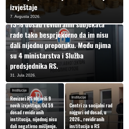
izvještaje
Institucije
Za revizore Republike Srpske čak
7. Avgusta 2026.
13% dosad revidiranih subjekata
rade tako besprjekorno da im nisu
dali nijednu preporuku. Među njima
su 4 ministarstva i Služba
predsjednika RS.
31. Jula 2026.
Institucije
Revizori RS objavili 9
Institucije
novih izvještaja. Od 59
Centri za socijalni rad
dosad revidiranih
najgori od dosad, u
institucija, nijednoj nisu
2026., revidiranih
dali negativno mišljenje.
institucija u RS