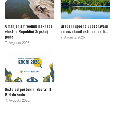
Umanjenjem vodnih naknada
Građani uporno upozoravaju
vlasti u Republici Srpskoj
na nezakonitosti, no, da li...
pune...
7. Avgusta 2026.
7. Avgusta 2026.
Ništa od poštenih izbora: TI
BiH do sada...
7. Avgusta 2026.