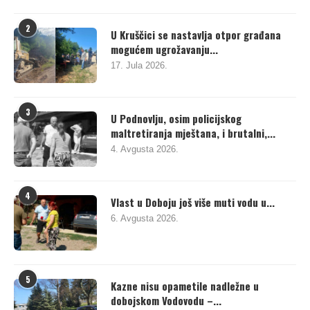
2
U Kruščici se nastavlja otpor građana
mogućem ugrožavanju...
17. Jula 2026.
3
U Podnovlju, osim policijskog
maltretiranja mještana, i brutalni,...
4. Avgusta 2026.
4
Vlast u Doboju još više muti vodu u...
6. Avgusta 2026.
5
Kazne nisu opametile nadležne u
dobojskom Vodovodu –...