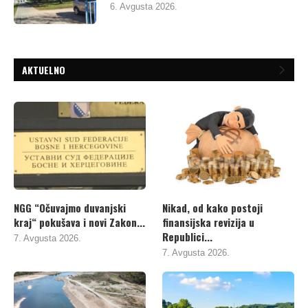
6. Avgusta 2026.
AKTUELNO
NGG “Očuvajmo duvanjski
Nikad, od kako postoji
kraj“ pokušava i novi Zakon...
finansijska revizija u
Republici...
7. Avgusta 2026.
7. Avgusta 2026.