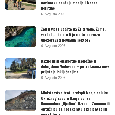
novinarku osuđuju medije i iznose
neistine
6. Avgusta 2026.
Želi li vlast uopšte da štiti vode, šume,
vazduh,… i mora li je na tu obavezu
upozoravati nevladin sektor?
6. Avgusta 2026.
Kazne nisu opametile nadležne u
dobojskom Vodovodu – potrošačima nove
prijetnje isključenjima
6. Avgusta 2026.
Ministarstvo traži preispitivanje odluke
Okružnog suda u Banjaluci za
Kamenolom „Rječica“ Ozren – Zanemarili
optužnicu za nezakonitu eksploataciju
investitora