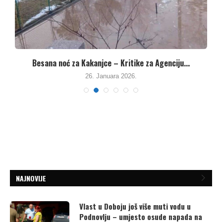
Besana noć za Kakanjce – Kritike za Agenciju...
26. Januara 2026.
NAJNOVIJE
Vlast u Doboju još više muti vodu u
Podnovlju – umjesto osude napada na