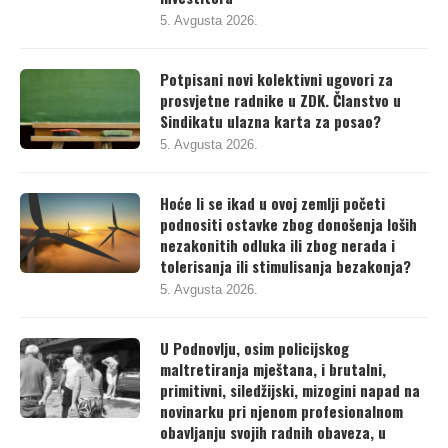
5. Avgusta 2026.
Potpisani novi kolektivni ugovori za
prosvjetne radnike u ZDK. Članstvo u
Sindikatu ulazna karta za posao?
5. Avgusta 2026.
Hoće li se ikad u ovoj zemlji početi
podnositi ostavke zbog donošenja loših
nezakonitih odluka ili zbog nerada i
tolerisanja ili stimulisanja bezakonja?
5. Avgusta 2026.
U Podnovlju, osim policijskog
maltretiranja mještana, i brutalni,
primitivni, siledžijski, mizogini napad na
novinarku pri njenom profesionalnom
obavljanju svojih radnih obaveza, u