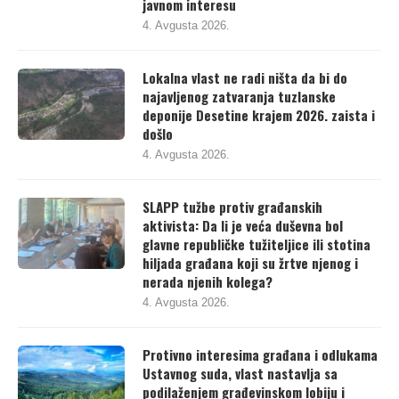
javnom interesu
4. Avgusta 2026.
Lokalna vlast ne radi ništa da bi do
najavljenog zatvaranja tuzlanske
deponije Desetine krajem 2026. zaista i
došlo
4. Avgusta 2026.
SLAPP tužbe protiv građanskih
aktivista: Da li je veća duševna bol
glavne republičke tužiteljice ili stotina
hiljada građana koji su žrtve njenog i
nerada njenih kolega?
4. Avgusta 2026.
Protivno interesima građana i odlukama
Ustavnog suda, vlast nastavlja sa
podilaženjem građevinskom lobiju i