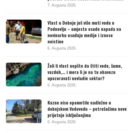
podrške birača budžetskim sredstvima.
7. Avgusta 2026.
Vlast u Doboju još više muti vodu u
Podnovlju – umjesto osude napada na
novinarku osuđuju medije i iznose
neistine
6. Avgusta 2026.
Želi li vlast uopšte da štiti vode, šume,
vazduh,… i mora li je na tu obavezu
upozoravati nevladin sektor?
6. Avgusta 2026.
Kazne nisu opametile nadležne u
dobojskom Vodovodu – potrošačima nove
prijetnje isključenjima
6. Avgusta 2026.