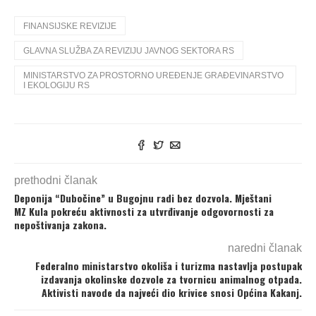
FINANSIJSKE REVIZIJE
GLAVNA SLUŽBA ZA REVIZIJU JAVNOG SEKTORA RS
MINISTARSTVO ZA PROSTORNO UREĐENJE GRAĐEVINARSTVO
I EKOLOGIJU RS
prethodni članak
Deponija “Dubočine” u Bugojnu radi bez dozvola. Mještani
MZ Kula pokreću aktivnosti za utvrđivanje odgovornosti za
nepoštivanja zakona.
naredni članak
Federalno ministarstvo okoliša i turizma nastavlja postupak
izdavanja okolinske dozvole za tvornicu animalnog otpada.
Aktivisti navode da najveći dio krivice snosi Općina Kakanj.