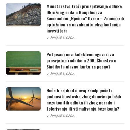
Ministarstvo traži preispitivanje odluke
Okružnog suda u Banjaluci za
Kamenolom „Rječica“ Ozren – Zanemarili
optužnicu za nezakonitu eksploataciju
investitora
5. Avgusta 2026.
Potpisani novi kolektivni ugovori za
prosvjetne radnike u ZDK. Članstvo u
Sindikatu ulazna karta za posao?
5. Avgusta 2026.
Hoće li se ikad u ovoj zemlji početi
podnositi ostavke zbog donošenja loših
nezakonitih odluka ili zbog nerada i
tolerisanja ili stimulisanja bezakonja?
5. Avgusta 2026.