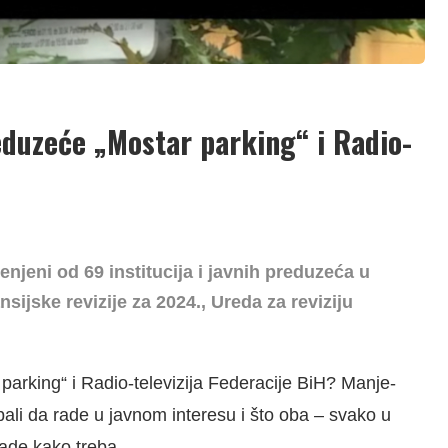
eduzeće „Mostar parking“ i Radio-
njeni od 69 institucija i javnih preduzeća u
nsijske revizije za 2024., Ureda za reviziju
arking“ i Radio-televizija Federacije BiH? Manje-
rebali da rade u javnom interesu i što oba – svako u
ade kako treba.