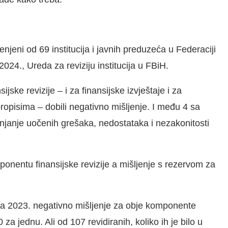
njeni od 69 institucija i javnih preduzeća u Federaciji
2024., Ureda za reviziju institucija u FBiH.
jske revizije – i za finansijske izvještaje i za
opisima – dobili negativno mišljenje. I među 4 sa
njanje uočenih grešaka, nedostataka i nezakonitosti
onentu finansijske revizije a mišljenje s rezervom za
i za 2023. negativno mišljenje za obje komponente
 za jednu. Ali od 107 revidiranih, koliko ih je bilo u