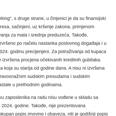
ng“, s druge strane, u činjenici je da su finansijski
teresa, sačinjeni, uz kršenje zakona, primjenom
anja za mala i srednja preduzeća. Takođe,
 izvršeno po načelu nastanka poslovnog događaja i u
2024. godinu precijenjeni. Za potraživanja od kupaca
 izvršena procjena očekivanih kreditnih gubitaka.
ja koja su starija od godine dana. A nisu ni izvršena
pravosnažnim sudskim presudama i sudskim
stale u prethodnim godinama.
tvu zaposlenika na radu nisu vođene u skladu sa
m 2024. godine. Takođe, nije prezentovana
okupan popis imovine i obaveza, niti je godišnji popis