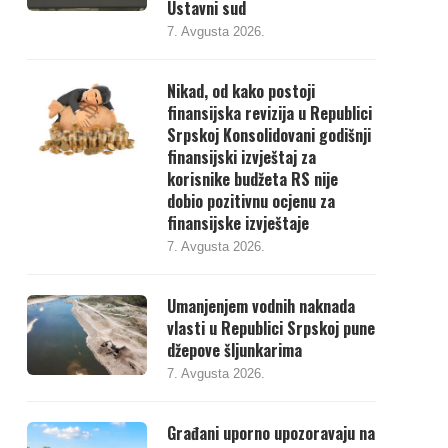
Ustavni sud
7. Avgusta 2026.
Nikad, od kako postoji
finansijska revizija u Republici
Srpskoj Konsolidovani godišnji
finansijski izvještaj za
korisnike budžeta RS nije
dobio pozitivnu ocjenu za
finansijske izvještaje
7. Avgusta 2026.
Umanjenjem vodnih naknada
vlasti u Republici Srpskoj pune
džepove šljunkarima
7. Avgusta 2026.
Građani uporno upozoravaju na