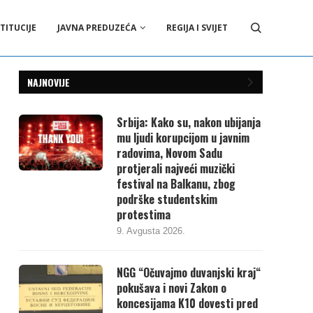
TITUCIJE
JAVNA PREDUZEĆA
REGIJA I SVIJET
NAJNOVIJE
Srbija: Kako su, nakon ubijanja
mu ljudi korupcijom u javnim
radovima, Novom Sadu
protjerali najveći muzički
festival na Balkanu, zbog
podrške studentskim
protestima
9. Avgusta 2026.
NGG “Očuvajmo duvanjski kraj“
pokušava i novi Zakon o
koncesijama K10 dovesti pred