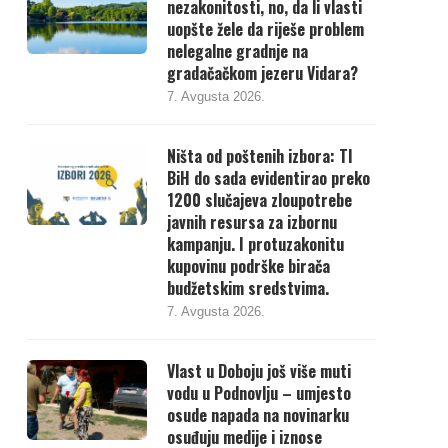
nezakonitosti, no, da li vlasti
uopšte žele da riješe problem
nelegalne gradnje na
gradačačkom jezeru Vidara?
7. Avgusta 2026.
Ništa od poštenih izbora: TI
BiH do sada evidentirao preko
1200 slučajeva zloupotrebe
javnih resursa za izbornu
kampanju. I protuzakonitu
kupovinu podrške birača
budžetskim sredstvima.
7. Avgusta 2026.
Vlast u Doboju još više muti
vodu u Podnovlju – umjesto
osude napada na novinarku
osuđuju medije i iznose