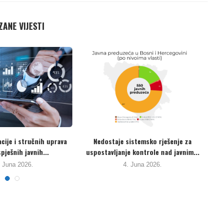
ANE VIJESTI
uka Brčko” posljednji put je
JP “Komunalno Brčko” – kontinuite
pozitivne ocjene...
afera i loših...
19. Maja 2026.
12. Maja 2026.