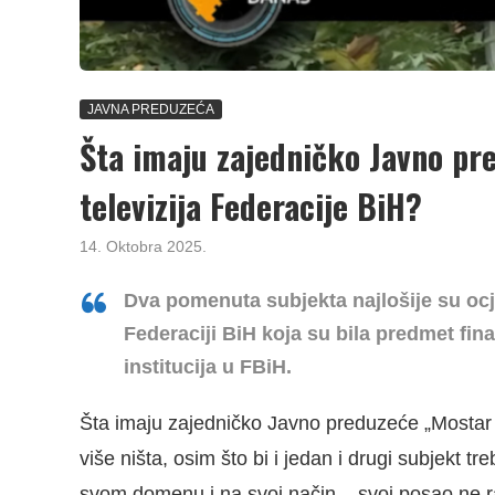
JAVNA PREDUZEĆA
Šta imaju zajedničko Javno pr
televizija Federacije BiH?
14. Oktobra 2025.
Dva pomenuta subjekta najlošije su ocje
Federaciji BiH koja su bila predmet fina
institucija u FBiH.
Šta imaju zajedničko Javno preduzeće „Mostar p
više ništa, osim što bi i jedan i drugi subjekt t
svom domenu i na svoj način – svoj posao ne r