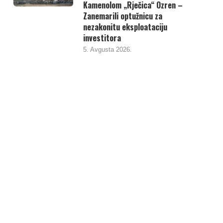
Kamenolom „Rječica“ Ozren –
Zanemarili optužnicu za
nezakonitu eksploataciju
investitora
5. Avgusta 2026.