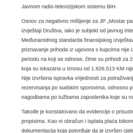
Javnom radio-televizijskom sistemu BiH.
Osnov za negativno mišljenje za JP „Mostar parki
izvještaji Društva, iako je subjekt od javnog in
Međunarodnog standarda finansijskog izvještav
priznavanje prihoda iz ugovora s kupcima nije
periodu na koji se odnose, čime su prihodi za 
koja su iskazana u iznosu od 1.826.513 KM nije
Nije izvršena ispravka vrijednosti za potraživan
rezervisanja po sudskim sporovima, odnosno 
nagodbama po tužbama zaposlenika koje su na
Takođe je konstatovano da evidencije o prisus
propisima. Kao ni obračun i isplata plaća toko
dokumentacija koja potvrđuje da je izvršen cjel