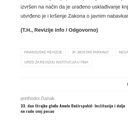
izvršen na način da je urađeno usklađivanje kn
utvrđeno je i kršenje Zakona o javnim nabavka
(T.H., Revizije info / Odgovorno)
FINANSIJSKE REVIZIJE
JP „MOSTAR PARKING“
NEGA
URED ZA REVIZIJU INSTITUCIJA U FBIH
prethodni članak
33. dan štrajka glađu Amele Bećirspahić: Institucije i dalje
ne rade svoj posao