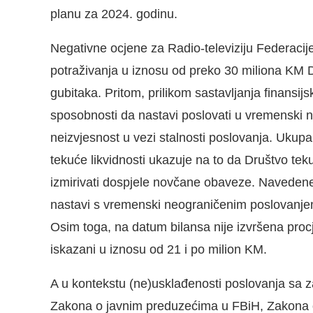
planu za 2024. godinu.
Negativne ocjene za Radio-televiziju Federacij
potraživanja u iznosu od preko 30 miliona KM Dr
gubitaka. Pritom, prilikom sastavljanja finansijs
sposobnosti da nastavi poslovati u vremenski n
neizvjesnost u vezi stalnosti poslovanja. Ukupa
tekuće likvidnosti ukazuje na to da Društvo t
izmirivati dospjele novčane obaveze. Navedene
nastavi s vremenski neograničenim poslovanjem, 
Osim toga, na datum bilansa nije izvršena pro
iskazani u iznosu od 21 i po milion KM.
A u kontekstu (ne)usklađenosti poslovanja sa 
Zakona o javnim preduzećima u FBiH, Zakona o 