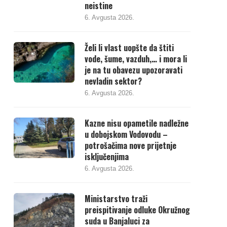
neistine
6. Avgusta 2026.
Želi li vlast uopšte da štiti
vode, šume, vazduh,… i mora li
je na tu obavezu upozoravati
nevladin sektor?
6. Avgusta 2026.
Kazne nisu opametile nadležne
u dobojskom Vodovodu –
potrošačima nove prijetnje
isključenjima
6. Avgusta 2026.
Ministarstvo traži
preispitivanje odluke Okružnog
suda u Banjaluci za