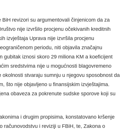
e BiH revizori su argumentovali činjenicom da za
uštvo nije izvršilo procjenu očekivanih kreditnih
kih izvještaja Uprava nije izvršila procjenu
eograničenom periodu, niti objavila značajnu
n gubitak iznosi skoro 29 miliona KM a koeficijent
ekućim sredstvima nije u mogućnosti blagovremeno
 okolnosti stvaraju sumnju u njegovu sposobnost da
što nije objavljeno u finansijskim izvještajima.
cjena obaveza za pokrenute sudske sporove koji su
zakonima i drugim propisima, konstatovano kršenje
računovodstvu i reviziji u FBiH, te, Zakona o