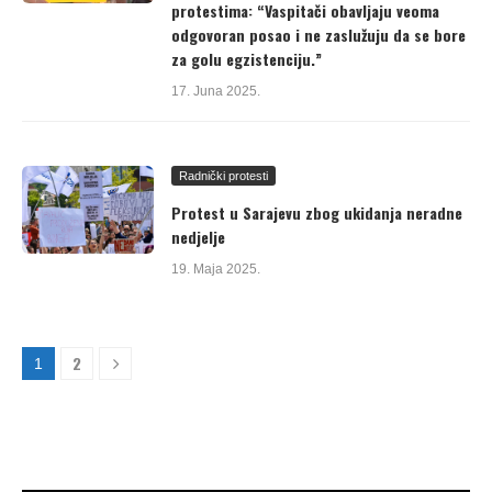
protestima: “Vaspitači obavljaju veoma
odgovoran posao i ne zaslužuju da se bore
za golu egzistenciju.”
17. Juna 2025.
Radnički protesti
Protest u Sarajevu zbog ukidanja neradne
nedjelje
19. Maja 2025.
2
1