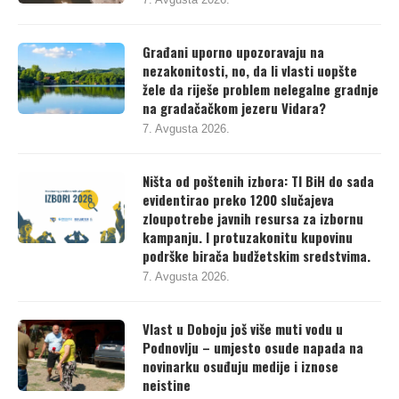
Građani uporno upozoravaju na
nezakonitosti, no, da li vlasti uopšte
žele da riješe problem nelegalne gradnje
na gradačačkom jezeru Vidara?
7. Avgusta 2026.
Ništa od poštenih izbora: TI BiH do sada
evidentirao preko 1200 slučajeva
zloupotrebe javnih resursa za izbornu
kampanju. I protuzakonitu kupovinu
podrške birača budžetskim sredstvima.
7. Avgusta 2026.
Vlast u Doboju još više muti vodu u
Podnovlju – umjesto osude napada na
novinarku osuđuju medije i iznose
neistine