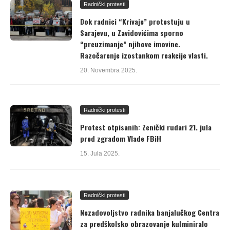
Radnički protesti
Dok radnici “Krivaje” protestuju u
Sarajevu, u Zavidovićima sporno
“preuzimanje” njihove imovine.
Razočarenje izostankom reakcije vlasti.
20. Novembra 2025.
Radnički protesti
Protest otpisanih: Zenički rudari 21. jula
pred zgradom Vlade FBiH
15. Jula 2025.
Radnički protesti
Nezadovoljstvo radnika banjalučkog Centra
za predškolsko obrazovanje kulminiralo