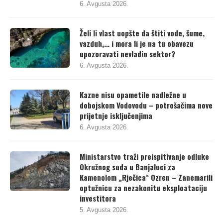
6. Avgusta 2026.
Želi li vlast uopšte da štiti vode, šume,
vazduh,… i mora li je na tu obavezu
upozoravati nevladin sektor?
6. Avgusta 2026.
Kazne nisu opametile nadležne u
dobojskom Vodovodu – potrošačima nove
prijetnje isključenjima
6. Avgusta 2026.
Ministarstvo traži preispitivanje odluke
Okružnog suda u Banjaluci za
Kamenolom „Rječica“ Ozren – Zanemarili
optužnicu za nezakonitu eksploataciju
investitora
5. Avgusta 2026.