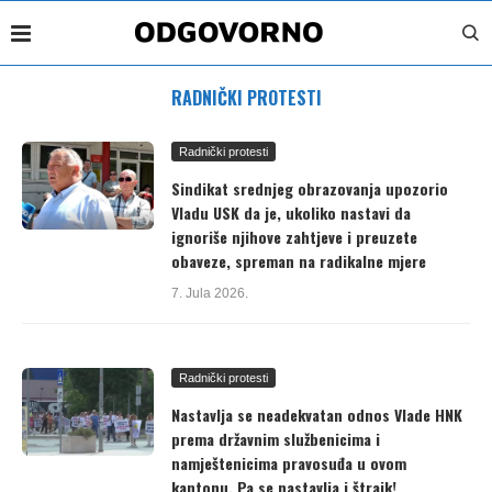
RADNIČKI PROTESTI
Radnički protesti
Sindikat srednjeg obrazovanja upozorio
Vladu USK da je, ukoliko nastavi da
ignoriše njihove zahtjeve i preuzete
obaveze, spreman na radikalne mjere
7. Jula 2026.
Radnički protesti
Nastavlja se neadekvatan odnos Vlade HNK
prema državnim službenicima i
namještenicima pravosuđa u ovom
kantonu. Pa se nastavlja i štrajk!