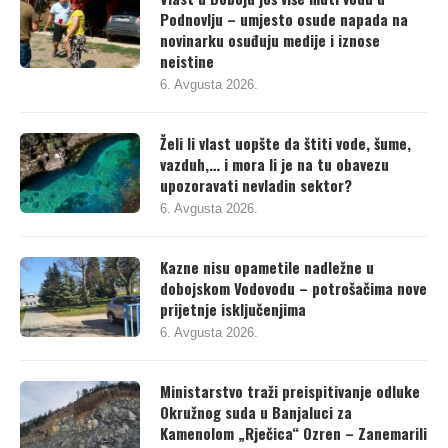
Podnovlju – umjesto osude napada na
novinarku osuđuju medije i iznose
neistine
6. Avgusta 2026.
Želi li vlast uopšte da štiti vode, šume,
vazduh,… i mora li je na tu obavezu
upozoravati nevladin sektor?
6. Avgusta 2026.
Kazne nisu opametile nadležne u
dobojskom Vodovodu – potrošačima nove
prijetnje isključenjima
6. Avgusta 2026.
Ministarstvo traži preispitivanje odluke
Okružnog suda u Banjaluci za
Kamenolom „Rječica“ Ozren – Zanemarili