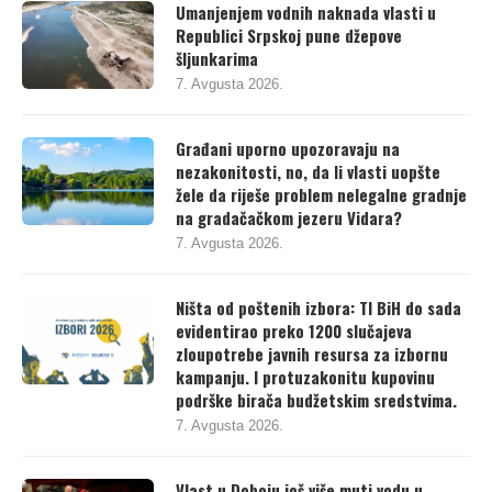
Umanjenjem vodnih naknada vlasti u
Republici Srpskoj pune džepove
šljunkarima
7. Avgusta 2026.
Građani uporno upozoravaju na
nezakonitosti, no, da li vlasti uopšte
žele da riješe problem nelegalne gradnje
na gradačačkom jezeru Vidara?
7. Avgusta 2026.
Ništa od poštenih izbora: TI BiH do sada
evidentirao preko 1200 slučajeva
zloupotrebe javnih resursa za izbornu
kampanju. I protuzakonitu kupovinu
podrške birača budžetskim sredstvima.
7. Avgusta 2026.
Vlast u Doboju još više muti vodu u