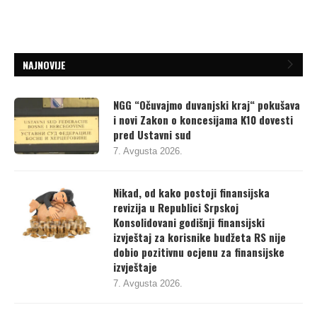
NAJNOVIJE
NGG “Očuvajmo duvanjski kraj“ pokušava
i novi Zakon o koncesijama K10 dovesti
pred Ustavni sud
7. Avgusta 2026.
Nikad, od kako postoji finansijska
revizija u Republici Srpskoj
Konsolidovani godišnji finansijski
izvještaj za korisnike budžeta RS nije
dobio pozitivnu ocjenu za finansijske
izvještaje
7. Avgusta 2026.