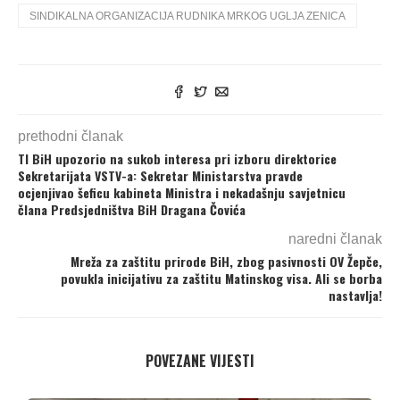
SINDIKALNA ORGANIZACIJA RUDNIKA MRKOG UGLJA ZENICA
prethodni članak
TI BiH upozorio na sukob interesa pri izboru direktorice
Sekretarijata VSTV-a: Sekretar Ministarstva pravde
ocjenjivao šeficu kabineta Ministra i nekadašnju savjetnicu
člana Predsjedništva BiH Dragana Čovića
naredni članak
Mreža za zaštitu prirode BiH, zbog pasivnosti OV Žepče,
povukla inicijativu za zaštitu Matinskog visa. Ali se borba
nastavlja!
POVEZANE VIJESTI