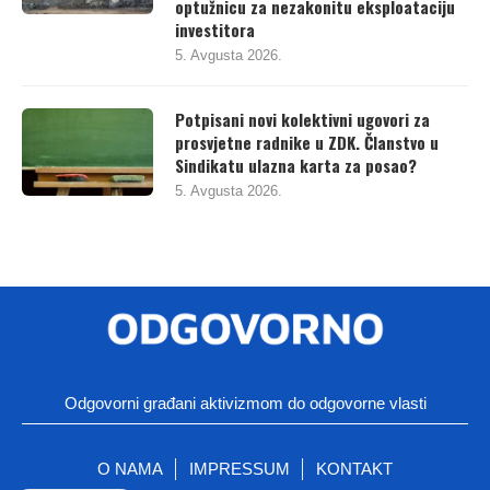
optužnicu za nezakonitu eksploataciju
investitora
5. Avgusta 2026.
Potpisani novi kolektivni ugovori za
prosvjetne radnike u ZDK. Članstvo u
Sindikatu ulazna karta za posao?
5. Avgusta 2026.
Odgovorni građani aktivizmom do odgovorne vlasti
O NAMA
IMPRESSUM
KONTAKT