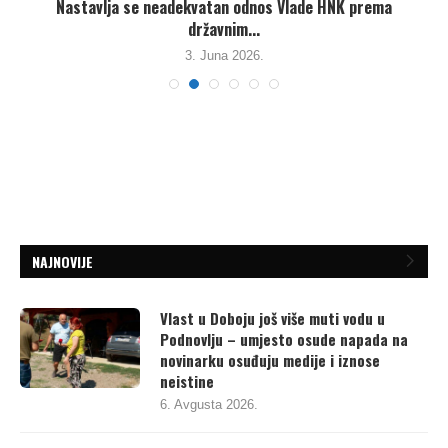
Nastavlja se neadekvatan odnos Vlade HNK prema
državnim...
3. Juna 2026.
NAJNOVIJE
Vlast u Doboju još više muti vodu u
Podnovlju – umjesto osude napada na
novinarku osuđuju medije i iznose
neistine
6. Avgusta 2026.