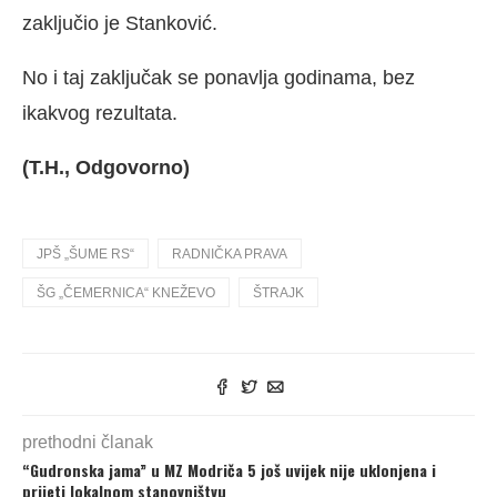
zaključio je Stanković.
No i taj zaključak se ponavlja godinama, bez
ikakvog rezultata.
(T.H., Odgovorno)
JPŠ „ŠUME RS“
RADNIČKA PRAVA
ŠG „ČEMERNICA“ KNEŽEVO
ŠTRAJK
prethodni članak
“Gudronska jama” u MZ Modriča 5 još uvijek nije uklonjena i
prijeti lokalnom stanovništvu