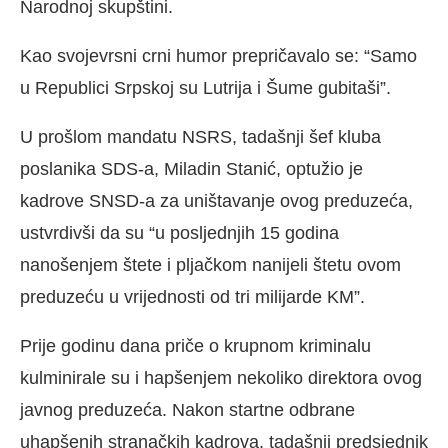
Narodnoj skupštini.
Kao svojevrsni crni humor prepričavalo se: “Samo
u Republici Srpskoj su Lutrija i Šume gubitaši”.
U prošlom mandatu NSRS, tadašnji šef kluba
poslanika SDS-a, Miladin Stanić, optužio je
kadrove SNSD-a za uništavanje ovog preduzeća,
ustvrdivši da su “u posljednjih 15 godina
nanošenjem štete i pljačkom nanijeli štetu ovom
preduzeću u vrijednosti od tri milijarde KM”.
Prije godinu dana priče o krupnom kriminalu
kulminirale su i hapšenjem nekoliko direktora ovog
javnog preduzeća. Nakon startne odbrane
uhapšenih stranačkih kadrova, tadašnji predsjednik