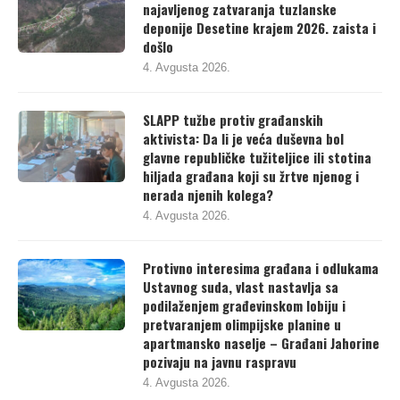
najavljenog zatvaranja tuzlanske
deponije Desetine krajem 2026. zaista i
došlo
4. Avgusta 2026.
SLAPP tužbe protiv građanskih
aktivista: Da li je veća duševna bol
glavne republičke tužiteljice ili stotina
hiljada građana koji su žrtve njenog i
nerada njenih kolega?
4. Avgusta 2026.
Protivno interesima građana i odlukama
Ustavnog suda, vlast nastavlja sa
podilaženjem građevinskom lobiju i
pretvaranjem olimpijske planine u
apartmansko naselje – Građani Jahorine
pozivaju na javnu raspravu
4. Avgusta 2026.