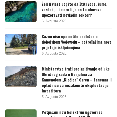
Želi li vlast uopšte da štiti vode, šume,
vazduh,… i mora li je na tu obavezu
upozoravati nevladin sektor?
6. Avgusta 2026.
Kazne nisu opametile nadležne u
dobojskom Vodovodu – potrošačima nove
prijetnje isključenjima
6. Avgusta 2026.
Ministarstvo traži preispitivanje odluke
Okružnog suda u Banjaluci za
Kamenolom „Rječica“ Ozren – Zanemarili
optužnicu za nezakonitu eksploataciju
investitora
5. Avgusta 2026.
Potpisani novi kolektivni ugovori za