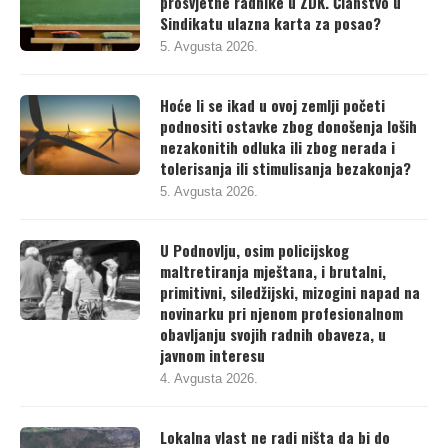
prosvjetne radnike u ZDK. Članstvo u
Sindikatu ulazna karta za posao?
5. Avgusta 2026.
Hoće li se ikad u ovoj zemlji početi
podnositi ostavke zbog donošenja loših
nezakonitih odluka ili zbog nerada i
tolerisanja ili stimulisanja bezakonja?
5. Avgusta 2026.
U Podnovlju, osim policijskog
maltretiranja mještana, i brutalni,
primitivni, siledžijski, mizogini napad na
novinarku pri njenom profesionalnom
obavljanju svojih radnih obaveza, u
javnom interesu
4. Avgusta 2026.
Lokalna vlast ne radi ništa da bi do