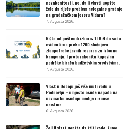
nezakonitosti, no, da li vlasti uopšte
žele da riješe problem nelegalne gradnje
na gradačačkom jezeru Vidara?
7. Avgusta 2026.
Ništa od poštenih izbora: TI BiH do sada
evidentirao preko 1200 slučajeva
zloupotrebe javnih resursa za izbornu
kampanju. I protuzakonitu kupovinu
podrške birača budžetskim sredstvima.
7. Avgusta 2026.
Vlast u Doboju još više muti vodu u
Podnovlju – umjesto osude napada na
novinarku osuđuju medije i iznose
neistine
6. Avgusta 2026.
Želi li vlast uopšte da štiti vode, šume,