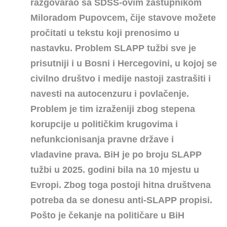
razgovarao sa SDSS-ovim zastupnikom
Miloradom Pupovcem, čije stavove možete
pročitati u tekstu koji prenosimo u
nastavku.
Problem SLAPP tužbi sve je
prisutniji i u Bosni i Hercegovini, u kojoj se
civilno društvo i medije nastoji zastrašiti i
navesti na autocenzuru i povlačenje.
Problem je tim izraženiji zbog stepena
korupcije u političkim krugovima i
nefunkcionisanja pravne države i
vladavine prava. BiH je po broju SLAPP
tužbi u 2025. godini bila na 10 mjestu u
Evropi. Zbog toga postoji hitna društvena
potreba da se donesu anti-SLAPP propisi.
Pošto je čekanje na političare u BiH