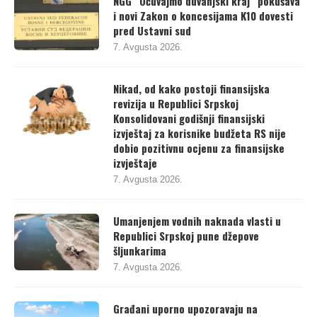
NGG “Očuvajmo duvanjski kraj“ pokušava
i novi Zakon o koncesijama K10 dovesti
pred Ustavni sud
7. Avgusta 2026.
Nikad, od kako postoji finansijska
revizija u Republici Srpskoj
Konsolidovani godišnji finansijski
izvještaj za korisnike budžeta RS nije
dobio pozitivnu ocjenu za finansijske
izvještaje
7. Avgusta 2026.
Umanjenjem vodnih naknada vlasti u
Republici Srpskoj pune džepove
šljunkarima
7. Avgusta 2026.
Građani uporno upozoravaju na