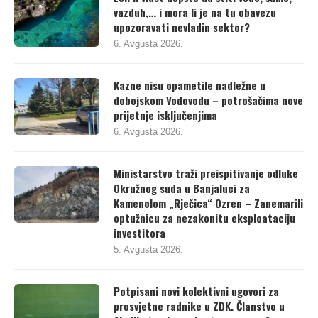
vazduh,… i mora li je na tu obavezu
upozoravati nevladin sektor?
6. Avgusta 2026.
Kazne nisu opametile nadležne u
dobojskom Vodovodu – potrošačima nove
prijetnje isključenjima
6. Avgusta 2026.
Ministarstvo traži preispitivanje odluke
Okružnog suda u Banjaluci za
Kamenolom „Rječica“ Ozren – Zanemarili
optužnicu za nezakonitu eksploataciju
investitora
5. Avgusta 2026.
Potpisani novi kolektivni ugovori za
prosvjetne radnike u ZDK. Članstvo u