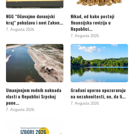
NGG “Očuvajmo duvanjski
Nikad, od kako postoji
kraj“ pokušava i novi Zakon...
finansijska revizija u
Republici...
7. Avgusta 2026.
7. Avgusta 2026.
Umanjenjem vodnih naknada
Građani uporno upozoravaju
vlasti u Republici Srpskoj
na nezakonitosti, no, da li...
pune...
7. Avgusta 2026.
7. Avgusta 2026.