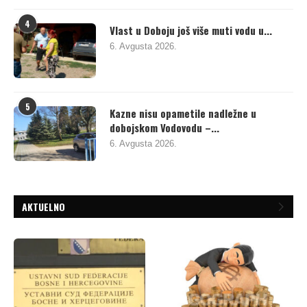
4
Vlast u Doboju još više muti vodu u...
6. Avgusta 2026.
5
Kazne nisu opametile nadležne u
dobojskom Vodovodu –...
6. Avgusta 2026.
AKTUELNO