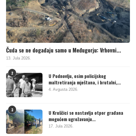
Čuda se ne događaju samo u Međugorju: Vrhovni...
13. Jula 2026.
2
U Podnovlju, osim policijskog
maltretiranja mještana, i brutalni,...
4. Avgusta 2026.
3
U Kruščici se nastavlja otpor građana
mogućem ugrožavanju...
17. Jula 2026.