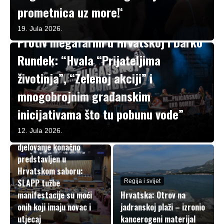
prometnica uz more!‘
Regija i svijet
19. Jula 2026.
Protiv megafarmi u Hrvatskoj i Darko
Rundek: “Hvala “Prijateljima
životinja”, “Zelenoj akciji” i
mnogobrojnim građanskim
inicijativama što tu pobunu vode”
Regija i svijet
Zakon o zaštiti osoba
12. Jula 2026.
uključenih u javno
djelovanje konačno
predstavljen u
Hrvatskom saboru:
SLAPP tužbe
Regija i svijet
manifestacije su moći
Hrvatska: Otrov na
onih koji imaju novac i
jadranskoj plaži – izronio
utjecaj
kancerogeni materijal