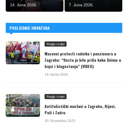
14. Juna 2026.
7. Juna 2026.
POSLJEDNJE HRVATSKA
Regija i svijet
Masovni protesti radnika i penzionera u
Zagrebu: “Dosta je bilo priče kako živimo u
bajci i blagostanju” (VIDEO)
19. Aprila 2026.
Regija i svijet
Antifašistički marševi u Zagrebu, Rijeci,
Puli i Zadru
30. Novembra 2025.