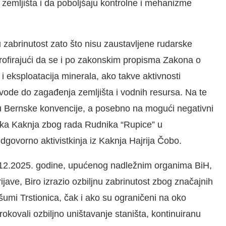
zemljišta i da poboljšaju kontrolne i mehanizme
 zabrinutost zato što nisu zaustavljene rudarske
trofirajući da se i po zakonskim propisma Zakona o
i eksploatacija minerala, ako takve aktivnosti
dovode do zagađenja zemljišta i vodnih resursa. Na te
rou Bernske konvencije, a posebno na mogući negativni
nika Kaknja zbog rada Rudnika “Rupice” u
Odgovorno aktivistkinja iz Kaknja Hajrija Čobo.
.12.2025. godine, upućenog nadležnim organima BiH,
ave, Biro izrazio ozbiljnu zabrinutost zbog značajnih
rašumi Trstionica, čak i ako su ograničeni na oko
kovali ozbiljno uništavanje staništa, kontinuiranu