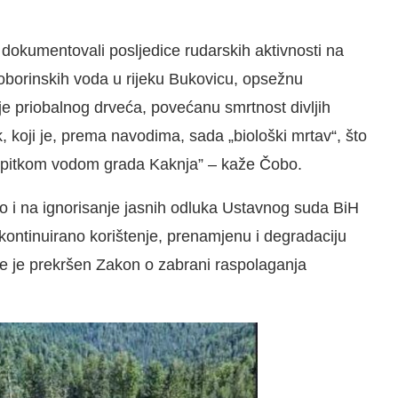
dokumentovali posljedice rudarskih aktivnosti na
 oborinskih voda u rijeku Bukovicu, opsežnu
je priobalnog drveća, povećanu smrtnost divljih
k, koji je, prema navodima, sada „biološki mrtav“, što
je pitkom vodom grada Kaknja” – kaže Čobo.
o i na ignorisanje jasnih odluka Ustavnog suda BiH
u kontinuirano korištenje, prenamjenu i degradaciju
me je prekršen Zakon o zabrani raspolaganja