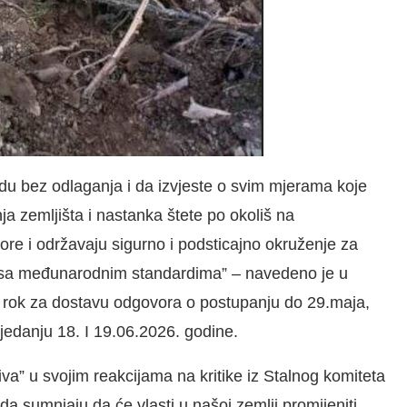
u bez odlaganja i da izvjeste o svim mjerama koje
a zemljišta i nastanka štete po okoliš na
ore i održavaju sigurno i podsticajno okruženje za
du sa međunarodnim standardima” – navedeno je u
n rok za dostavu odgovora o postupanju do 29.maja,
jedanju 18. I 19.06.2026. godine.
iva” u svojim reakcijama na kritike iz Stalnog komiteta
a sumnjaju da će vlasti u našoj zemlji promijeniti