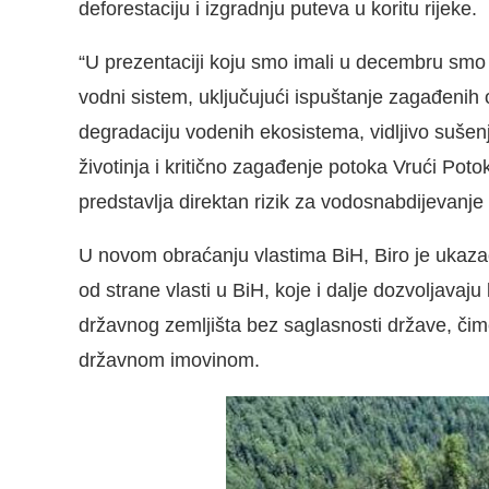
deforestaciju i izgradnju puteva u koritu rijeke.
“U prezentaciji koju smo imali u decembru smo 
vodni sistem, uključujući ispuštanje zagađenih
degradaciju vodenih ekosistema, vidljivo sušen
životinja i kritično zagađenje potoka Vrući Poto
predstavlja direktan rizik za vodosnabdijevan
U novom obraćanju vlastima BiH, Biro je ukaza
od strane vlasti u BiH, koje i dalje dozvoljavaj
državnog zemljišta bez saglasnosti države, či
državnom imovinom.