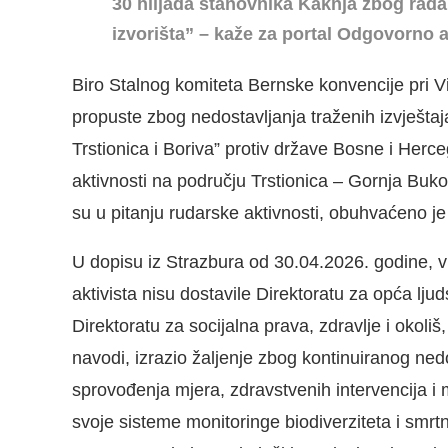
30 hiljada stanovnika Kaknja zbog rada
izvorišta” – kaže za portal Odgovorno ak
Biro Stalnog komiteta Bernske konvencije pri Vi
propuste zbog nedostavljanja traženih izvješta
Trstionica i Boriva” protiv države Bosne i Herc
aktivnosti na području Trstionica – Gornja Buk
su u pitanju rudarske aktivnosti, obuhvaćeno je
U dopisu iz Strazbura od 30.04.2026. godine, v
aktivista nisu dostavile Direktoratu za opća lj
Direktoratu za socijalna prava, zdravlje i okoliš
navodi, izrazio žaljenje zbog kontinuiranog ned
sprovođenja mjera, zdravstvenih intervencija i 
svoje sisteme monitoringe biodiverziteta i smrtn