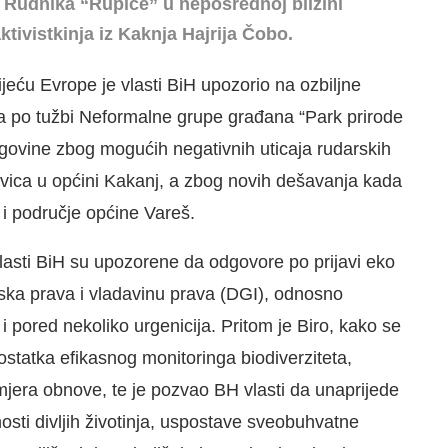
 Rudnika “Rupice” u neposrednoj blizini
tivistkinja iz Kaknja Hajrija Čobo.
jeću Evrope je vlasti BiH upozorio na ozbiljne
ja po tužbi Neformalne grupe građana “Park prirode
egovine zbog mogućih negativnih uticaja rudarskih
ovica u općini Kakanj, a zbog novih dešavanja kada
 i područje općine Vareš.
lasti BiH su upozorene da odgovore po prijavi eko
udska prava i vladavinu prava (DGI), odnosno
, i pored nekoliko urgenicija. Pritom je Biro, kako se
ostatka efikasnog monitoringa biodiverziteta,
mjera obnove, te je pozvao BH vlasti da unaprijede
osti divljih životinja, uspostave sveobuhvatne