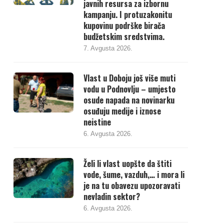
javnih resursa za izbornu
kampanju. I protuzakonitu
kupovinu podrške birača
budžetskim sredstvima.
7. Avgusta 2026.
Vlast u Doboju još više muti
vodu u Podnovlju – umjesto
osude napada na novinarku
osuđuju medije i iznose
neistine
6. Avgusta 2026.
Želi li vlast uopšte da štiti
vode, šume, vazduh,… i mora li
je na tu obavezu upozoravati
nevladin sektor?
6. Avgusta 2026.