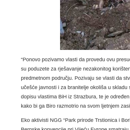
“Ponovo pozivamo vlasti da provedu ovu presud
su poduzete za rješavanje nezakonitog korištenj
predmetnom području. Pozivaju se vlasti da stv
učešće javnosti i za branitelje okoliša u skla
dopisu vlastima BiH iz Strazbura, te je određe
kako bi ga Biro razmotrio na svom ljetnjem zasi
Eko aktivisti NGG “Park prirode Trstionica i Bor
Bernske konvencije pri Vijeću Evrope smatraju d