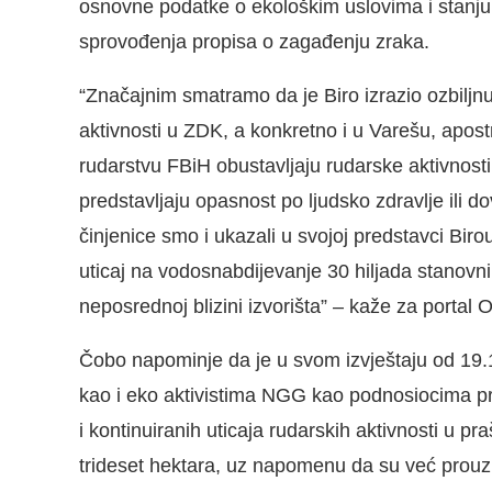
osnovne podatke o ekološkim uslovima i stanju 
sprovođenja propisa o zagađenju zraka.
“Značajnim smatramo da je Biro izrazio ozbiljnu
aktivnosti u ZDK, a konkretno i u Varešu, apos
rudarstvu FBiH obustavljaju rudarske aktivnosti 
predstavljaju opasnost po ljudsko zdravlje ili 
činjenice smo i ukazali u svojoj predstavci Bi
uticaj na vodosnabdijevanje 30 hiljada stanov
neposrednoj blizini izvorišta” – kaže za portal 
Čobo napominje da je u svom izvještaju od 19
kao i eko aktivistima NGG kao podnosiocima prij
i kontinuiranih uticaja rudarskih aktivnosti u p
trideset hektara, uz napomenu da su već prouzro