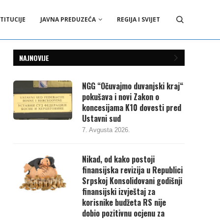
TITUCIJE
JAVNA PREDUZEĆA
REGIJA I SVIJET
NAJNOVIJE
NGG “Očuvajmo duvanjski kraj“
pokušava i novi Zakon o
koncesijama K10 dovesti pred
Ustavni sud
7. Avgusta 2026.
Nikad, od kako postoji
finansijska revizija u Republici
Srpskoj Konsolidovani godišnji
finansijski izvještaj za
korisnike budžeta RS nije
dobio pozitivnu ocjenu za