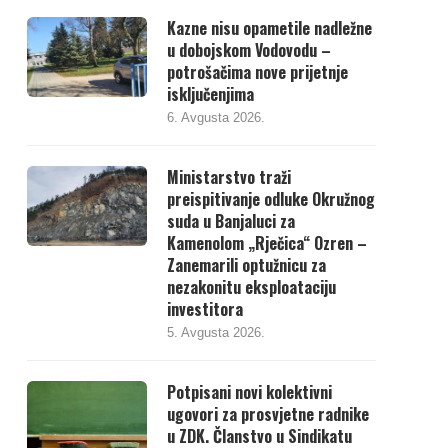
Kazne nisu opametile nadležne
u dobojskom Vodovodu –
potrošačima nove prijetnje
isključenjima
6. Avgusta 2026.
Ministarstvo traži
preispitivanje odluke Okružnog
suda u Banjaluci za
Kamenolom „Rječica“ Ozren –
Zanemarili optužnicu za
nezakonitu eksploataciju
investitora
5. Avgusta 2026.
Potpisani novi kolektivni
ugovori za prosvjetne radnike
u ZDK. Članstvo u Sindikatu