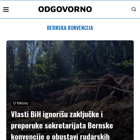
BERNSKA KONVENCIJA
U fokusu
Vlasti BiH ignorišu zaključke i
preporuke sekretarijata Bernske
konvencije o obustavi rudarskih