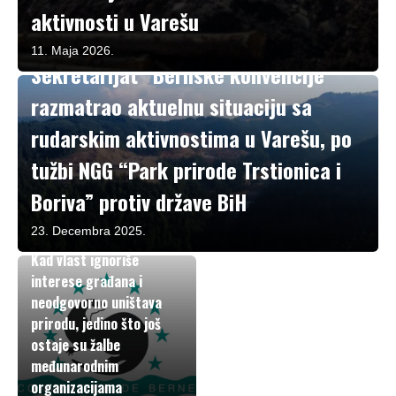
aktivnosti u Varešu
U fokusu
11. Maja 2026.
Sekretarijat “Bernske konvencije”
razmatrao aktuelnu situaciju sa
rudarskim aktivnostima u Varešu, po
tužbi NGG “Park prirode Trstionica i
Boriva” protiv države BiH
23. Decembra 2025.
Aktivizam
Kad vlast ignoriše
interese građana i
neodgovorno uništava
prirodu, jedino što još
ostaje su žalbe
međunarodnim
organizacijama