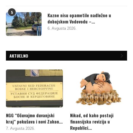
5
Kazne nisu opametile nadležne u
dobojskom Vodovodu –...
6. Avgusta 2026.
AKTUELNO
NGG “Očuvajmo duvanjski
Nikad, od kako postoji
kraj“ pokušava i novi Zakon...
finansijska revizija u
Republici...
7. Avgusta 2026.