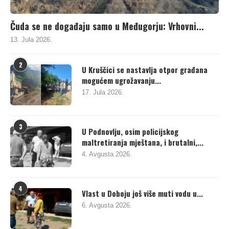
Čuda se ne događaju samo u Međugorju: Vrhovni...
13. Jula 2026.
2
U Kruščici se nastavlja otpor građana
mogućem ugrožavanju...
17. Jula 2026.
3
U Podnovlju, osim policijskog
maltretiranja mještana, i brutalni,...
4. Avgusta 2026.
4
Vlast u Doboju još više muti vodu u...
6. Avgusta 2026.