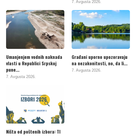
7. Avgusta 2026.
Umanjenjem vodnih naknada
Građani uporno upozoravaju
vlasti u Republici Srpskoj
na nezakonitosti, no, da li...
pune...
7. Avgusta 2026.
7. Avgusta 2026.
Ništa od poštenih izbora: TI