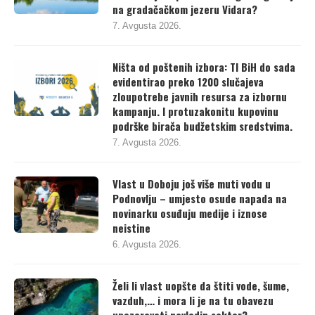
žele da riješe problem nelegalne gradnje
na gradačačkom jezeru Vidara?
7. Avgusta 2026.
Ništa od poštenih izbora: TI BiH do sada
evidentirao preko 1200 slučajeva
zloupotrebe javnih resursa za izbornu
kampanju. I protuzakonitu kupovinu
podrške birača budžetskim sredstvima.
7. Avgusta 2026.
Vlast u Doboju još više muti vodu u
Podnovlju – umjesto osude napada na
novinarku osuđuju medije i iznose
neistine
6. Avgusta 2026.
Želi li vlast uopšte da štiti vode, šume,
vazduh,… i mora li je na tu obavezu