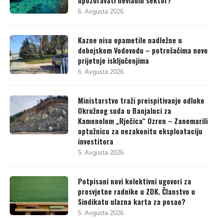
upozoravati nevladin sektor?
6. Avgusta 2026.
Kazne nisu opametile nadležne u
dobojskom Vodovodu – potrošačima nove
prijetnje isključenjima
6. Avgusta 2026.
Ministarstvo traži preispitivanje odluke
Okružnog suda u Banjaluci za
Kamenolom „Rječica“ Ozren – Zanemarili
optužnicu za nezakonitu eksploataciju
investitora
5. Avgusta 2026.
Potpisani novi kolektivni ugovori za
prosvjetne radnike u ZDK. Članstvo u
Sindikatu ulazna karta za posao?
5. Avgusta 2026.