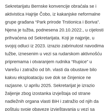
Sekretarijatu Bernske konvencije obraćala se i
aktivistica Hajrije Čobo, iz kakanjske neformalne
grupe građana “Park prirode Trstionica i Boriva”.
Njena je tužba, podnesena 20.10.2022., u cijelosti
prihvaćena od Sekretarijata. Koji je najprije, u
svojoj odluci iz 2023. izrazio zabrinutost navodima
tužbe, iznesenim u vezi sa rudarskom aktivnošću
pripremama i otvaranjem rudnika “Rupice” u
Varešu i zatražio od bh. vlasti da obustave bilo
kakvu eksploataciju sve dok se činjenice ne
razjasne. U aprilu 2025. Sekretarijat je izrazio
žaljenje zbog izostanka izvještaja od strane
nadležnih organa vlasti BiH i zatražio od njih da
poštuju svoje obaveze izvještavanja u vezi sa