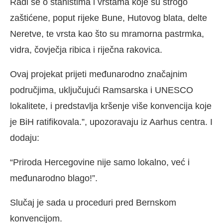
Radi se o staništima i vrstama koje su strogo
zaštićene, poput rijeke Bune, Hutovog blata, delte
Neretve, te vrsta kao što su mramorna pastrmka,
vidra, čovječja ribica i riječna rakovica.
Ovaj projekat prijeti međunarodno značajnim
područjima, uključujući Ramsarska i UNESCO
lokalitete, i predstavlja kršenje više konvencija koje
je BiH ratifikovala.”, upozoravaju iz Aarhus centra. I
dodaju:
“Priroda Hercegovine nije samo lokalno, već i
međunarodno blago!”.
Slučaj je sada u proceduri pred Bernskom
konvencijom.