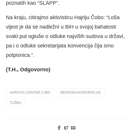
poznatih kao “SLAPP”.
Na kraju, citirajmo aktivisticu Hajriju Čobo: “Loša
vijest je da se nadležni u BiH u svojoj bahatosti
svaki put ogluše o odluke najviših sudova u državi,
pa i o odluke sekretarijata konvencija čija smo
potpisnica.”.
(T.H., Odgovorno)
AARHUS CENTAR U BIH
BERNSKA KONVENCIJA
TUŽBA