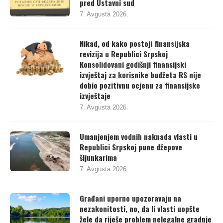
pred Ustavni sud
7. Avgusta 2026.
Nikad, od kako postoji finansijska
revizija u Republici Srpskoj
Konsolidovani godišnji finansijski
izvještaj za korisnike budžeta RS nije
dobio pozitivnu ocjenu za finansijske
izvještaje
7. Avgusta 2026.
Umanjenjem vodnih naknada vlasti u
Republici Srpskoj pune džepove
šljunkarima
7. Avgusta 2026.
Građani uporno upozoravaju na
nezakonitosti, no, da li vlasti uopšte