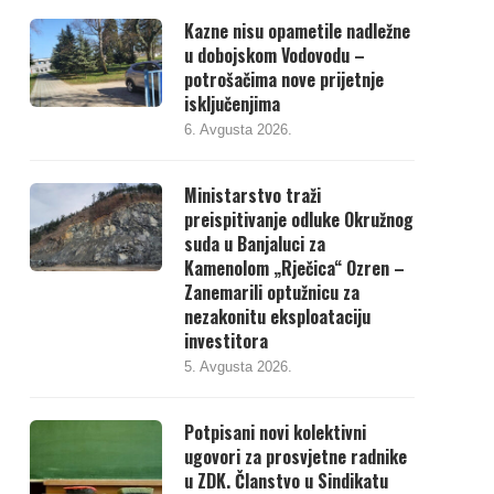
Kazne nisu opametile nadležne
u dobojskom Vodovodu –
potrošačima nove prijetnje
isključenjima
6. Avgusta 2026.
Ministarstvo traži
preispitivanje odluke Okružnog
suda u Banjaluci za
Kamenolom „Rječica“ Ozren –
Zanemarili optužnicu za
nezakonitu eksploataciju
investitora
5. Avgusta 2026.
Potpisani novi kolektivni
ugovori za prosvjetne radnike
u ZDK. Članstvo u Sindikatu