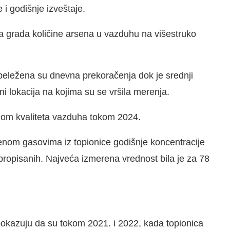
 i godišnje izveštaje.
ma grada količine arsena u vazduhu na višestruko
ležena su dnevna prekoračenja dok je srednji
ni lokacija na kojima su se vršila merenja.
ingom kvaliteta vazduha tokom 2024.
enom gasovima iz topionice godišnje koncentracije
ropisanih. Najveća izmerena vrednost bila je za 78
 pokazuju da su tokom 2021. i 2022, kada topionica