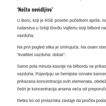
‘Nešto nevidljivo’
U Boru, koji je RSE posetio početkom aprila, na
rudarstva u Srbiji Đorđu Vajfertu stoji bilbord
vazduha.
Na prvi pogled slika je umirujuća. Na osam stani
“kvaltitet vazduha: dobar”.
Samo pola minuta kasnije na bilbordu se prikaz
vazduha. Pojavljuju se hemijske oznake kancer
prikazana koncentracija ovih elemenata, obel
četiri je koncentracija arsena veća od preporu
Retko ko od prolaznika zastaje da pročita podatk