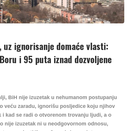
i, uz ignorisanje domaće vlasti:
oru i 95 puta iznad dozvoljene
mlji, BiH nije izuzetak u nehumanom postupanju
što veću zaradu, ignorišu posljedice koju njihov
 i kad se radi o otvorenom trovanju ljudi, a o
to nije izuzetak ni u neodgovornom odnosu,