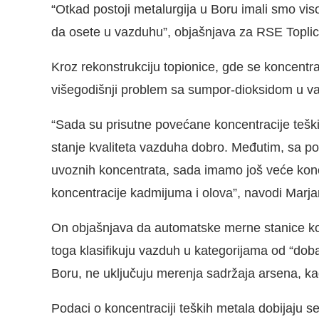
“Otkad postoji metalurgija u Boru imali smo vis
da osete u vazduhu”, objašnjava za RSE Toplica 
Kroz rekonstrukciju topionice, gde se koncentr
višegodišnji problem sa sumpor-dioksidom u v
“Sada su prisutne povećane koncentracije teški
stanje kvaliteta vazduha dobro. Međutim, sa po
uvoznih koncentrata, sada imamo još veće konce
koncentracije kadmijuma i olova”, navodi Marja
On objašnjava da automatske merne stanice koj
toga klasifikuju vazduh u kategorijama od “doba
Boru, ne uključuju merenja sadržaja arsena, ka
Podaci o koncentraciji teških metala dobijaju s