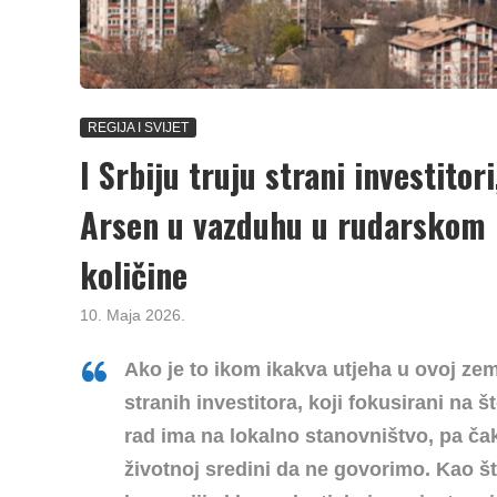
REGIJA I SVIJET
I Srbiju truju strani investitor
Arsen u vazduhu u rudarskom B
količine
10. Maja 2026.
Ako je to ikom ikakva utjeha u ovoj ze
stranih investitora, koji fokusirani na 
rad ima na lokalno stanovništvo, pa čak
životnoj sredini da ne govorimo
. Kao š