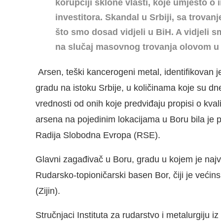
korupciji sklone vlasti, koje umjesto o 
investitora. Skandal u Srbiji, sa trova
što smo dosad vidjeli u BiH. A vidjeli 
na slučaj masovnog trovanja olovom
Arsen, teški kancerogeni metal, identifikovan
gradu na istoku Srbije, u količinama koje su d
vrednosti od onih koje predviđaju propisi o kva
arsena na pojedinim lokacijama u Boru bila je p
Radija Slobodna Evropa (RSE).
Glavni zagađivač u Boru, gradu u kojem je najva
Rudarsko-topioničarski basen Bor, čiji je većin
(Zijin).
Stručnjaci Instituta za rudarstvo i metalurgiju