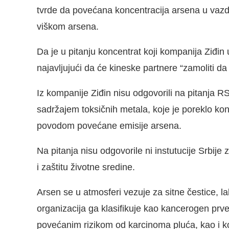
tvrde da povećana koncentracija arsena u vaz
viškom arsena.
Da je u pitanju koncentrat koji kompanija Ziđin 
najavljujući da će kineske partnere “zamoliti da
Iz kompanije Ziđin nisu odgovorili na pitanja R
sadržajem toksičnih metala, koje je poreklo kon
povodom povećane emisije arsena.
Na pitanja nisu odgovorile ni instutucije Srbije
i zaštitu životne sredine.
Arsen se u atmosferi vezuje za sitne čestice, l
organizacija ga klasifikuje kao kancerogen prv
povećanim rizikom od karcinoma pluća, kao i ko