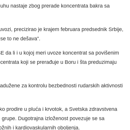
duhu nastaje zbog prerade koncentrata bakra sa
uvozi, precizirao je krajem februara predsednik Srbije,
 se to ne dešava”.
SE da li i u kojoj meri uvoze koncentrat sa povišenim
centrata koji se prerađuje u Boru i šta preduzimaju
 zadužene za kontrolu bezbednosti rudarskih aktivnosti
ako prodire u pluća i krvotok, a Svetska zdravstvena
e grupe. Dugotrajna izloženost povezuje se sa
žnih i kardiovaskularnih oboljenja.