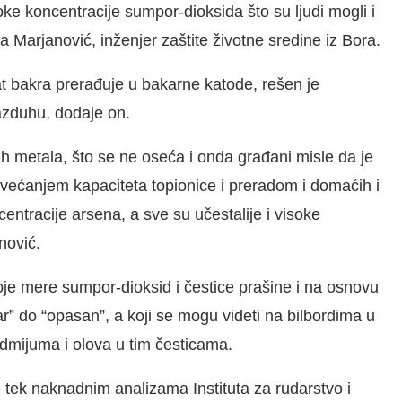
oke koncentracije sumpor-dioksida što su ljudi mogli i
Marjanović, inženjer zaštite životne sredine iz Bora.
at bakra prerađuje u bakarne katode, rešen je
azduhu, dodaje on.
h metala, što se ne oseća i onda građani misle da je
većanjem kapaciteta topionice i preradom i domaćih i
ntracije arsena, a sve su učestalije i visoke
nović.
e mere sumpor-dioksid i čestice prašine i na osnovu
r” do “opasan”, a koji se mogu videti na bilbordima u
dmijuma i olova u tim česticama.
e tek naknadnim analizama Instituta za rudarstvo i