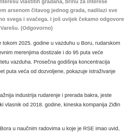
interesu vlastitih građana, brinu za interese
njem arsenom čitavog jednog grada, nadilazi sve
smo svega i svačega. I još uvijek čekamo odgovore
 u Varešu. (Odgovorno)
 je tokom 2025. godine u vazduhu u Boru, rudarskom
nevnim merenjima dostizale i do 95 puta veće
litetu vazduha. Prosečna godišnja koncentracija
et puta veća od dozvoljene, pokazuje istraživanje
žnija industrija rudarenje i prerada bakra, jeste
ski vlasnik od 2018. godine, kineska kompanija Ziđin
 iz Bora u naučnim radovima u koje je RSE imao uvid,