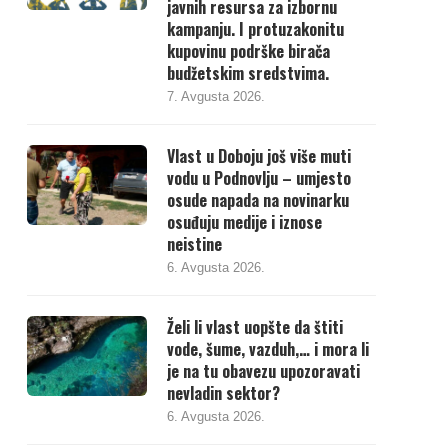
javnih resursa za izbornu
kampanju. I protuzakonitu
kupovinu podrške birača
budžetskim sredstvima.
7. Avgusta 2026.
Vlast u Doboju još više muti
vodu u Podnovlju – umjesto
osude napada na novinarku
osuđuju medije i iznose
neistine
6. Avgusta 2026.
Želi li vlast uopšte da štiti
vode, šume, vazduh,… i mora li
je na tu obavezu upozoravati
nevladin sektor?
6. Avgusta 2026.