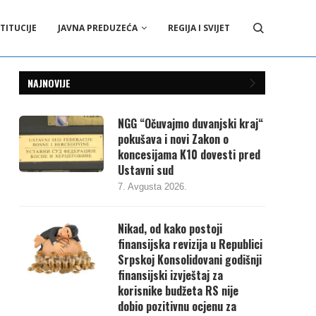
TITUCIJE
JAVNA PREDUZEĆA
REGIJA I SVIJET
NAJNOVIJE
NGG “Očuvajmo duvanjski kraj“
pokušava i novi Zakon o
koncesijama K10 dovesti pred
Ustavni sud
7. Avgusta 2026.
Nikad, od kako postoji
finansijska revizija u Republici
Srpskoj Konsolidovani godišnji
finansijski izvještaj za
korisnike budžeta RS nije
dobio pozitivnu ocjenu za