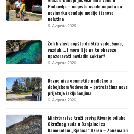
Vlast u Doboju još više muti vodu u
Podnovlju – umjesto osude napada na
novinarku osuđuju medije i iznose
neistine
6. Avgusta 2026.
Želi li vlast uopšte da štiti vode, šume,
vazduh,… i mora li je na tu obavezu
upozoravati nevladin sektor?
6. Avgusta 2026.
Kazne nisu opametile nadležne u
dobojskom Vodovodu – potrošačima nove
prijetnje isključenjima
6. Avgusta 2026.
Ministarstvo traži preispitivanje odluke
Okružnog suda u Banjaluci za
Kamenolom „Rječica“ Ozren – Zanemarili