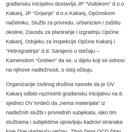
građansku inicijativu dostavlja JP “Vodokom” d.o.o
Kakanj, JP “Grijanje” d.o.o Kakanj, Općinskom
načelniku, Službi za privredu, urbanizam i zaštitu
okoline, Zavodu za planiranje i izgradnju Općine
Kakanj, Odsjeku za inspekcije Općine Kakanj i
“Hidrogradnja” d.d. Sarajevo u stečaju –
Kamenolom “Greben” da se, u dijelu koji se odnosi
na njihove nadležnosti, o istoj očituju.
Organizacije civilnog društva navode da je OV
Kakanj odbilo razmotriti građansku inicijativu na 8.
sjednici OV tvrdeći da „nema materijala“ iz
nadležnih službi i privrednih subjekata, iako tim
službama i subjektima upravljaju kadrovi stranaka
koje čine vladajuću većinu. Zbog čega OCD čitav