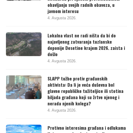
obavljanju svojih radnih obaveza, u
javnom interesu
4. Avgusta 2026.
Lokalna vlast ne radi ništa da bi do
najavljenog zatvaranja tuzlanske
deponije Desetine krajem 2026. zaista i
došlo
4. Avgusta 2026.
SLAPP tužbe protiv građanskih
aktivista: Da li je veća duševna bol
glavne republičke tužiteljice ili stotina
hiljada građana koji su žrtve njenog i
nerada njenih kolega?
4. Avgusta 2026.
Protivno interesima građana i odlukama