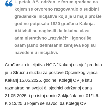
U petak, 8.5. održan je forum građana na
kojem se otvoreno razgovaralo o sudbini
građanske inicijative koju je u maju prošle
godine potpisalo 1820 građana Kaknja.
Aktivisti su naglasili da lokalna vlast
administrativno „razvlači“ i igonoriše
osam jasno definisanih zahtjeva koji su
navedeni u inicijativi.
Građanska inicijativa NGG “Kakanj ustaje” predata
je u Stručnu službu za poslove Općinskog vijeća
Kakanj 15.05.2025. godine. Kolegij OV je istu
razmatrao na svojoj 6. sjednici održanoj dana
21.05.2025. i po istoj donio Zaključak broj 01/1-6-
K-213/25 u kojem se navodi da Kolegij OV