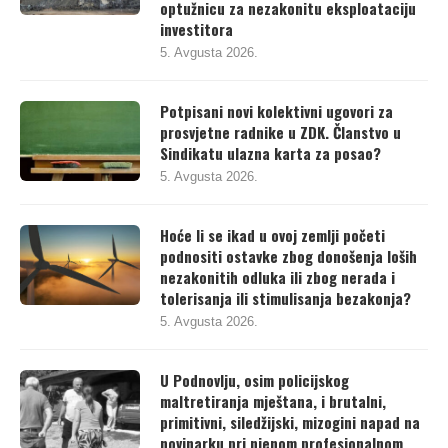
optužnicu za nezakonitu eksploataciju
investitora
5. Avgusta 2026.
Potpisani novi kolektivni ugovori za
prosvjetne radnike u ZDK. Članstvo u
Sindikatu ulazna karta za posao?
5. Avgusta 2026.
Hoće li se ikad u ovoj zemlji početi
podnositi ostavke zbog donošenja loših
nezakonitih odluka ili zbog nerada i
tolerisanja ili stimulisanja bezakonja?
5. Avgusta 2026.
U Podnovlju, osim policijskog
maltretiranja mještana, i brutalni,
primitivni, siledžijski, mizogini napad na
novinarku pri njenom profesionalnom