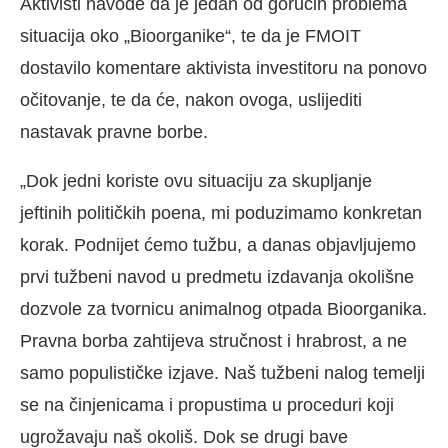
Aktivisti navode da je jedan od gorućih problema
situacija oko „Bioorganike“, te da je FMOIT
dostavilo komentare aktivista investitoru na ponovo
očitovanje, te da će, nakon ovoga, uslijediti
nastavak pravne borbe.
„Dok jedni koriste ovu situaciju za skupljanje
jeftinih političkih poena, mi poduzimamo konkretan
korak. Podnijet ćemo tužbu, a danas objavljujemo
prvi tužbeni navod u predmetu izdavanja okolišne
dozvole za tvornicu animalnog otpada Bioorganika.
Pravna borba zahtijeva stručnost i hrabrost, a ne
samo populističke izjave. Naš tužbeni nalog temelji
se na činjenicama i propustima u proceduri koji
ugrožavaju naš okoliš. Dok se drugi bave