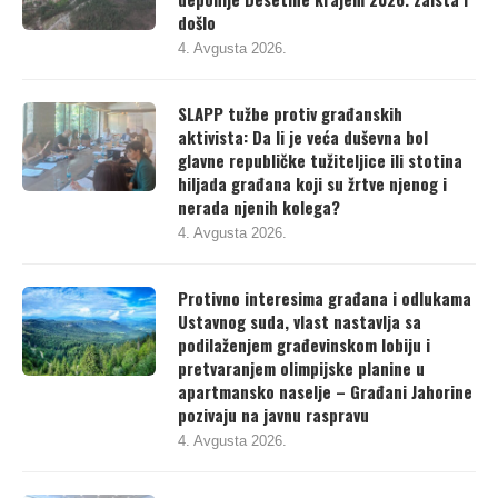
došlo
4. Avgusta 2026.
SLAPP tužbe protiv građanskih
aktivista: Da li je veća duševna bol
glavne republičke tužiteljice ili stotina
hiljada građana koji su žrtve njenog i
nerada njenih kolega?
4. Avgusta 2026.
Protivno interesima građana i odlukama
Ustavnog suda, vlast nastavlja sa
podilaženjem građevinskom lobiju i
pretvaranjem olimpijske planine u
apartmansko naselje – Građani Jahorine
pozivaju na javnu raspravu
4. Avgusta 2026.