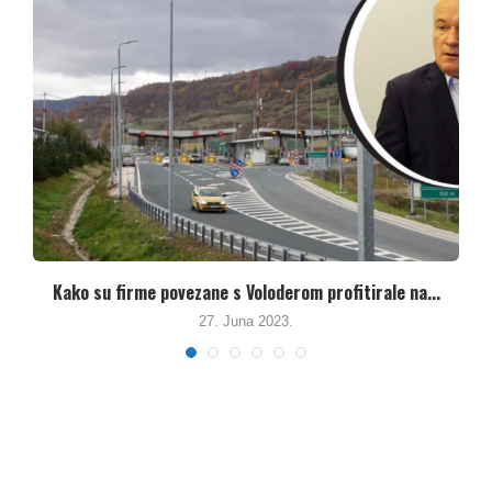
Ima li Vodovod u Bihaću ijednog vodoinstalatera? –...
27. Juna 2023.