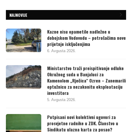
NAJNOVIJE
Kazne nisu opametile nadležne u
dobojskom Vodovodu – potrošačima nove
prijetnje isključenjima
6. Avgusta 2026.
Ministarstvo traži preispitivanje odluke
Okružnog suda u Banjaluci za
Kamenolom „Rječica“ Ozren – Zanemarili
optužnicu za nezakonitu eksploataciju
investitora
5. Avgusta 2026.
Potpisani novi kolektivni ugovori za
prosvjetne radnike u ZDK. Članstvo u
Sindikatu ulazna karta za posao?