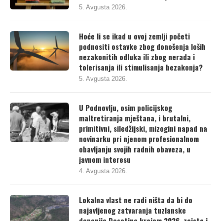
5. Avgusta 2026.
Hoće li se ikad u ovoj zemlji početi
podnositi ostavke zbog donošenja loših
nezakonitih odluka ili zbog nerada i
tolerisanja ili stimulisanja bezakonja?
5. Avgusta 2026.
U Podnovlju, osim policijskog
maltretiranja mještana, i brutalni,
primitivni, siledžijski, mizogini napad na
novinarku pri njenom profesionalnom
obavljanju svojih radnih obaveza, u
javnom interesu
4. Avgusta 2026.
Lokalna vlast ne radi ništa da bi do
najavljenog zatvaranja tuzlanske
deponije Desetine krajem 2026. zaista i