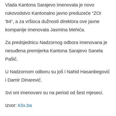
Vlada Kantona Sarajevo imenovala je novo
rukovodstvo Kantonalno javno preduzeće “ZOI
'84”, a za vršioca dužnosti direktora ove javne
kompanije imenovala Jasmina Mehića.
Za predsjednicu Nadzornog odbora imenovana je
nesuđena premijerka Kantona Sarajevo Sanela
Pašić.
U Nadzornom odboru su još i Nahid Hasanbegović
i Damir Dinarević.
Svi oni imenovani su na period od šest mjeseci.
Izvor:
Klix.ba