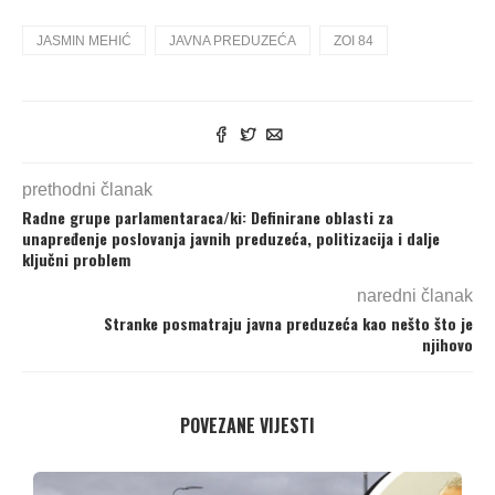
JASMIN MEHIĆ
JAVNA PREDUZEĆA
ZOI 84
prethodni članak
Radne grupe parlamentaraca/ki: Definirane oblasti za
unapređenje poslovanja javnih preduzeća, politizacija i dalje
ključni problem
naredni članak
Stranke posmatraju javna preduzeća kao nešto što je
njihovo
POVEZANE VIJESTI