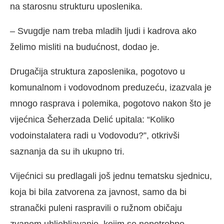
na starosnu strukturu uposlenika.
– Svugdje nam treba mladih ljudi i kadrova ako
želimo misliti na budućnost, dodao je.
Drugačija struktura zaposlenika, pogotovo u
komunalnom i vodovodnom preduzeću, izazvala je
mnogo rasprava i polemika, pogotovo nakon što je
vijećnica Šeherzada Delić upitala: “Koliko
vodoinstalatera radi u Vodovodu?”, otkrivši
saznanja da su ih ukupno tri.
Vijećnici su predlagali još jednu tematsku sjednicu,
koja bi bila zatvorena za javnost, samo da bi
stranački puleni raspravili o ružnom običaju
zvanom uhljebljavanje, kojim se nepotrebno