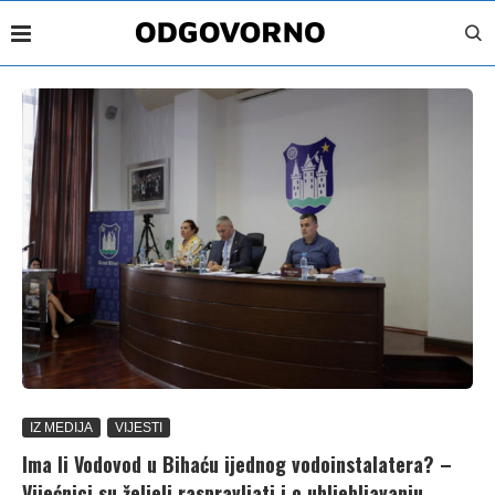
IZ MEDIJA
VIJESTI
Ima li Vodovod u Bihaću ijednog vodoinstalatera? –
Vijećnici su željeli raspravljati i o uhljebljavanju