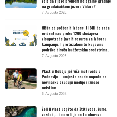
žele da riješe problem nelegalne gradnje
na gradačačkom jezeru Vidara?
7. Avgusta 2026.
Ništa od poštenih izbora: TI BiH do sada
evidentirao preko 1200 slučajeva
zloupotrebe javnih resursa za izbornu
kampanju. I protuzakonitu kupovinu
podrške birača budžetskim sredstvima.
7. Avgusta 2026.
Vlast u Doboju još više muti vodu u
Podnovlju – umjesto osude napada na
novinarku osuđuju medije i iznose
neistine
6. Avgusta 2026.
Želi li vlast uopšte da štiti vode, šume,
vazduh,… i mora li je na tu obavezu