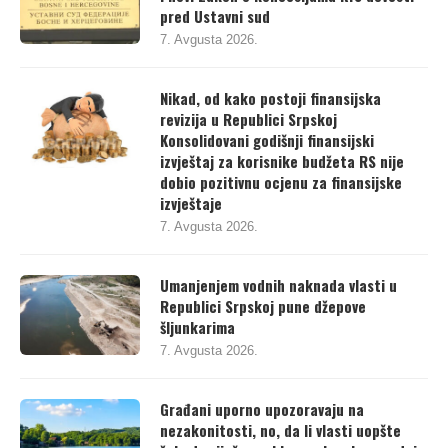
pred Ustavni sud
7. Avgusta 2026.
Nikad, od kako postoji finansijska
revizija u Republici Srpskoj
Konsolidovani godišnji finansijski
izvještaj za korisnike budžeta RS nije
dobio pozitivnu ocjenu za finansijske
izvještaje
7. Avgusta 2026.
Umanjenjem vodnih naknada vlasti u
Republici Srpskoj pune džepove
šljunkarima
7. Avgusta 2026.
Građani uporno upozoravaju na
nezakonitosti, no, da li vlasti uopšte