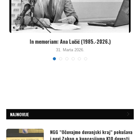
Besana noć za Kakanjce – Kritike za Agenciju...
26. Januara 2026.
NAJNOVIJE
NGG “Očuvajmo duvanjski kraj“ pokušava
i novi Zakon o koncesijama K10 dovesti