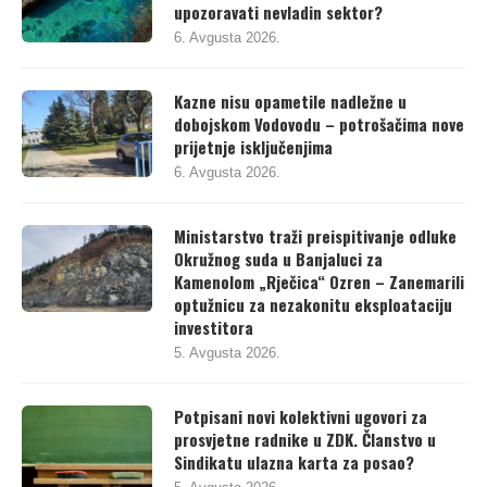
upozoravati nevladin sektor?
6. Avgusta 2026.
Kazne nisu opametile nadležne u
dobojskom Vodovodu – potrošačima nove
prijetnje isključenjima
6. Avgusta 2026.
Ministarstvo traži preispitivanje odluke
Okružnog suda u Banjaluci za
Kamenolom „Rječica“ Ozren – Zanemarili
optužnicu za nezakonitu eksploataciju
investitora
5. Avgusta 2026.
Potpisani novi kolektivni ugovori za
prosvjetne radnike u ZDK. Članstvo u
Sindikatu ulazna karta za posao?