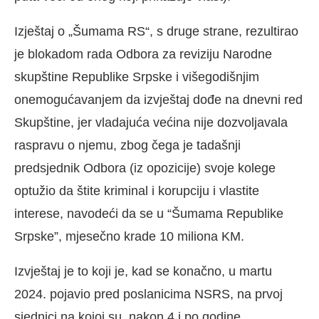
Izještaj o „Šumama RS“, s druge strane, rezultirao
je blokadom rada Odbora za reviziju Narodne
skupštine Republike Srpske i višegodišnjim
onemogućavanjem da izvještaj dođe na dnevni red
Skupštine, jer vladajuća većina nije dozvoljavala
raspravu o njemu, zbog čega je tadašnji
predsjednik Odbora (iz opozicije) svoje kolege
optužio da štite kriminal i korupciju i vlastite
interese, navodeći da se u “Šumama Republike
Srpske”, mjesečno krade 10 miliona KM.
Izvještaj je to koji je, kad se konačno, u martu
2024. pojavio pred poslanicima NSRS, na prvoj
sjednici na kojoj su, nakon 4 i po godine