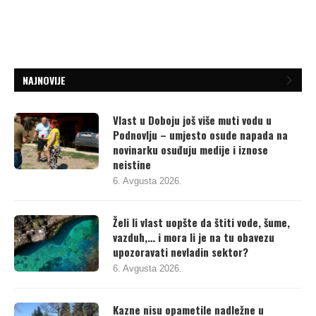
NAJNOVIJE
Vlast u Doboju još više muti vodu u
Podnovlju – umjesto osude napada na
novinarku osuđuju medije i iznose
neistine
6. Avgusta 2026.
Želi li vlast uopšte da štiti vode, šume,
vazduh,… i mora li je na tu obavezu
upozoravati nevladin sektor?
6. Avgusta 2026.
Kazne nisu opametile nadležne u