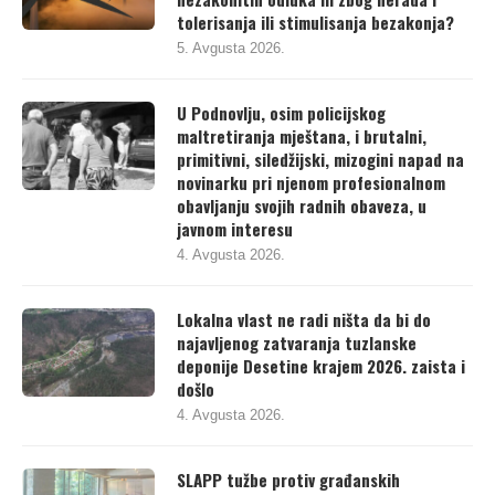
tolerisanja ili stimulisanja bezakonja?
5. Avgusta 2026.
U Podnovlju, osim policijskog
maltretiranja mještana, i brutalni,
primitivni, siledžijski, mizogini napad na
novinarku pri njenom profesionalnom
obavljanju svojih radnih obaveza, u
javnom interesu
4. Avgusta 2026.
Lokalna vlast ne radi ništa da bi do
najavljenog zatvaranja tuzlanske
deponije Desetine krajem 2026. zaista i
došlo
4. Avgusta 2026.
SLAPP tužbe protiv građanskih