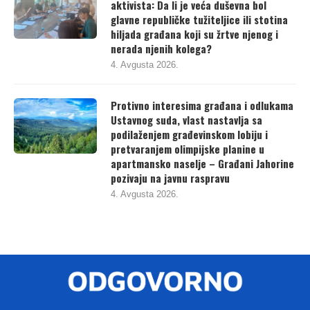
aktivista: Da li je veća duševna bol
glavne republičke tužiteljice ili stotina
hiljada građana koji su žrtve njenog i
nerada njenih kolega?
4. Avgusta 2026.
Protivno interesima građana i odlukama
Ustavnog suda, vlast nastavlja sa
podilaženjem građevinskom lobiju i
pretvaranjem olimpijske planine u
apartmansko naselje – Građani Jahorine
pozivaju na javnu raspravu
4. Avgusta 2026.