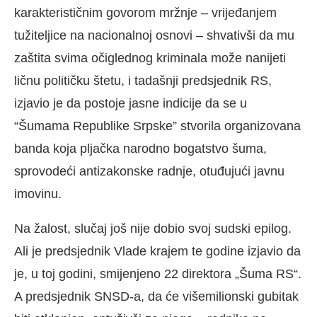
karakterističnim govorom mržnje – vrijeđanjem
tužiteljice na nacionalnoj osnovi – shvativši da mu
zaštita svima očiglednog kriminala može nanijeti
ličnu političku štetu, i tadašnji predsjednik RS,
izjavio je da postoje jasne indicije da se u
“Šumama Republike Srpske” stvorila organizovana
banda koja pljačka narodno bogatstvo šuma,
sprovodeći antizakonske radnje, otuđujući javnu
imovinu.
Na žalost, slučaj još nije dobio svoj sudski epilog.
Ali je predsjednik Vlade krajem te godine izjavio da
je, u toj godini, smijenjeno 22 direktora „Šuma RS“.
A predsjednik SNSD-a, da će višemilionski gubitak