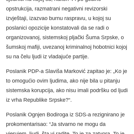
opstrukcija, razmatrani negativni revizorski
izvještaji, izazvao burnu raspravu, u kojoj su
poslanici opozicije konstatovali da se radi o
organizovanoj, sistemskoj pljački Šuma Srpske, o
šumskoj mafiji, uvezanoj kriminalnoj hobotnici kojoj
su na čelu ljudi iz vladajuće partije.
Poslanik PDP-a Slaviša Marković zapitao je: „Ko je
to omogućio ovim ljudima, ako nije bila u pitanju
sistemska korupcija, ako nisu imali podršku od ljudi
iz vrha Republike Srpske?“.
Poslanik Ognjen Bodiroga iz SDS-a rezignirano je
prokomentarisao: “Ja stvarno ne mogu da
vjerujem, ljudi, šta vi radite. To je za zatvora. To je