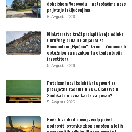
dobojskom Vodovodu – potrošačima nove
prijetnje isključenjima
6. Avgusta 2026.
Ministarstvo traži preispitivanje odluke
Okružnog suda u Banjaluci za
Kamenolom „Rječica“ Ozren – Zanemarili
optužnicu za nezakonitu eksploataciju
investitora
5. Avgusta 2026.
Potpisani novi kolektivni ugovori za
prosvjetne radnike u ZDK. Članstvo u
Sindikatu ulazna karta za posao?
5. Avgusta 2026.
Hoće li se ikad u ovoj zemlji početi
podnositi ostavke zbog donošenja loših
nezakonitih odluka ili zbog nerada i