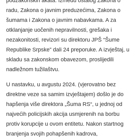
podzakonskih akata. Između ostalog Zakona o
radu, Zakona o javnim preduzećima, Zakona o
šumama i Zakona o javnim nabavkama. A za
otklanjanje uočenih nepravilnosti, grešaka i
nezakonitosti, revizori su direktoru JPŠ “Šume
Republike Srpske” dali 24 preporuke. A izvještaj, u
skladu sa zakonskom obavezom, proslijedili
nadležnom tužilaštvu.
U nastavku, u avgustu 2024. (vjerovatno bez
direktne veze sa samim izvještajem) došlo je do
hapšenja više direktora „Šuma RS“, u jednoj od
najvećih policijskih akcija usmjerenih na borbu
protiv korupcije u ovom entitetu. Nakon startnog
branjenja svojih pohapšenih kadrova,