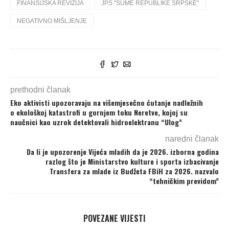
FINANSIJSKA REVIZIJA
JPŠ "ŠUME REPUBLIKE SRPSKE"
NEGATIVNO MIŠLJENJE
prethodni članak
Eko aktivisti upozoravaju na višemjesečno ćutanje nadležnih
o ekološkoj katastrofi u gornjem toku Neretve, kojoj su
naučnici kao uzrok detektovali hidroelektranu “Ulog”
naredni članak
Da li je upozorenje Vijeća mladih da je 2026. izborna godina
razlog što je Ministarstvo kulture i sporta izbacivanje
Transfera za mlade iz Budžeta FBiH za 2026. nazvalo
“tehničkim previdom”
POVEZANE VIJESTI