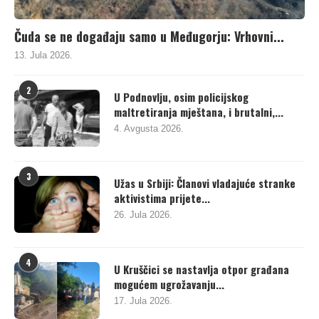
Čuda se ne događaju samo u Međugorju: Vrhovni...
13. Jula 2026.
2
U Podnovlju, osim policijskog
maltretiranja mještana, i brutalni,...
4. Avgusta 2026.
3
Užas u Srbiji: Članovi vladajuće stranke
aktivistima prijete...
26. Jula 2026.
4
U Kruščici se nastavlja otpor građana
mogućem ugrožavanju...
17. Jula 2026.