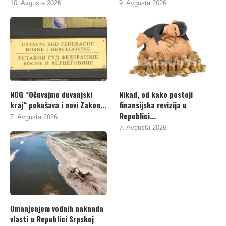
10. Avgusta 2026.
9. Avgusta 2026.
NGG “Očuvajmo duvanjski
Nikad, od kako postoji
kraj“ pokušava i novi Zakon...
finansijska revizija u
Republici...
7. Avgusta 2026.
7. Avgusta 2026.
Umanjenjem vodnih naknada
vlasti u Republici Srpskoj