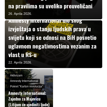
na pravilima su uveliko preuveličani
Aktivizam
26. Aprila 2026.
Amnesty International dio svog
izvještaja o stanju ljudskih prava u
svijetu koji se odnosi na BiH posvetio
uglavnom negativnostima vezanim za
vlast u RS-u
22. Aprila 2026.
Aktivizam
Amnesty International
Pokret "Karton revolucija"
Amnesty International:
Zajedno za Majevicu
(Litijum će ujediniti ljude)