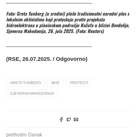
____________________________
Foto: Greta Tunberg (u sredini) pleše tradicionalni narodni ples s
lokalnim aktivistima koji protestuju protiv projekata
hidroelektrana u planinskom području Kožufa u blizini Đevđelije,
Sjeverna Makedonija, 26. jula 2025. (Foto: Reuters)
____________________________
(RSE, 26.07.2025. / Odgovorno)
GRETA TUNBERG
MHE
PROTESTI
SJEVERNA MAKEDONIJA
prethodni članak