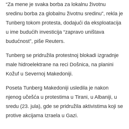
“Za mene je svaka borba za lokalnu životnu
sredinu borba za globalnu životnu sredinu”, rekla je
Tunberg tokom protesta, dodajući da eksploatacija
u ime budućih investicija “zapravo uništava
budućnost”, piše Reuters.
Tunberg se pridružila protestnoj blokadi izgradnje
male hidroelektrane na reci Došnica, na planini
Kožuf u Severnoj Makedoniji.
Poseta Tunberg Makedoniji usledila je nakon
njenog učešća u protestima u Tirani, u Albaniji, u
sredu (23. jula), gde se pridružila aktivistima koji se
protive akcijama Izraela u Gazi.