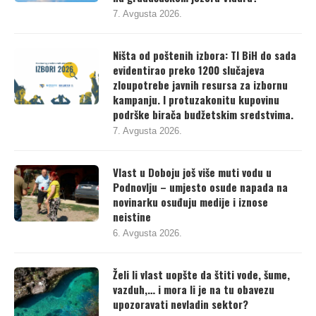
na gradačačkom jezeru Vidara?
7. Avgusta 2026.
Ništa od poštenih izbora: TI BiH do sada
evidentirao preko 1200 slučajeva
zloupotrebe javnih resursa za izbornu
kampanju. I protuzakonitu kupovinu
podrške birača budžetskim sredstvima.
7. Avgusta 2026.
Vlast u Doboju još više muti vodu u
Podnovlju – umjesto osude napada na
novinarku osuđuju medije i iznose
neistine
6. Avgusta 2026.
Želi li vlast uopšte da štiti vode, šume,
vazduh,… i mora li je na tu obavezu