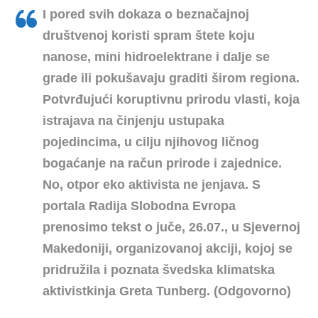
I pored svih dokaza o beznačajnoj
društvenoj koristi spram štete koju
nanose, mini hidroelektrane i dalje se
grade ili pokušavaju graditi širom regiona.
Potvrđujući koruptivnu prirodu vlasti, koja
istrajava na činjenju ustupaka
pojedincima, u cilju njihovog ličnog
bogaćanje na račun prirode i zajednice.
No, otpor eko aktivista ne jenjava. S
portala Radija Slobodna Evropa
prenosimo tekst o juče, 26.07., u Sjevernoj
Makedoniji, organizovanoj akciji, kojoj se
pridružila i poznata švedska klimatska
aktivistkinja Greta Tunberg. (Odgovorno)