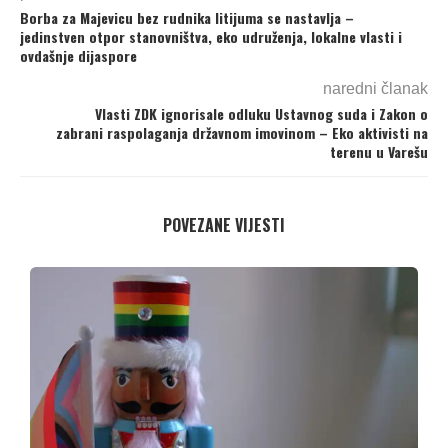
Borba za Majevicu bez rudnika litijuma se nastavlja –
jedinstven otpor stanovništva, eko udruženja, lokalne vlasti i
ovdašnje dijaspore
naredni članak
Vlasti ZDK ignorisale odluku Ustavnog suda i Zakon o
zabrani raspolaganja državnom imovinom – Eko aktivisti na
terenu u Varešu
POVEZANE VIJESTI