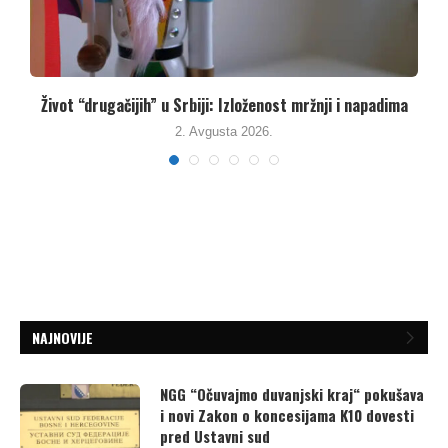
Užas u Srbiji: Članovi vladajuće stranke aktivistima
prijete...
26. Jula 2026.
NAJNOVIJE
NGG “Očuvajmo duvanjski kraj“ pokušava
i novi Zakon o koncesijama K10 dovesti