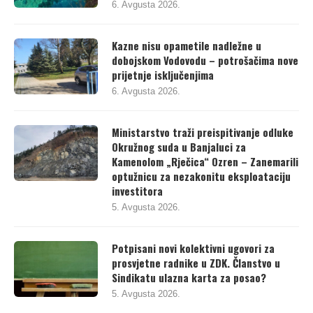
upozoravati nevladin sektor?
6. Avgusta 2026.
Kazne nisu opametile nadležne u
dobojskom Vodovodu – potrošačima nove
prijetnje isključenjima
6. Avgusta 2026.
Ministarstvo traži preispitivanje odluke
Okružnog suda u Banjaluci za
Kamenolom „Rječica“ Ozren – Zanemarili
optužnicu za nezakonitu eksploataciju
investitora
5. Avgusta 2026.
Potpisani novi kolektivni ugovori za
prosvjetne radnike u ZDK. Članstvo u
Sindikatu ulazna karta za posao?
5. Avgusta 2026.