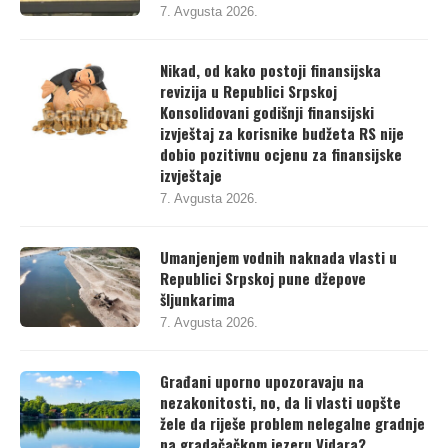
pred Ustavni sud
7. Avgusta 2026.
Nikad, od kako postoji finansijska
revizija u Republici Srpskoj
Konsolidovani godišnji finansijski
izvještaj za korisnike budžeta RS nije
dobio pozitivnu ocjenu za finansijske
izvještaje
7. Avgusta 2026.
Umanjenjem vodnih naknada vlasti u
Republici Srpskoj pune džepove
šljunkarima
7. Avgusta 2026.
Građani uporno upozoravaju na
nezakonitosti, no, da li vlasti uopšte
žele da riješe problem nelegalne gradnje