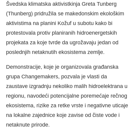
Švedska klimatska aktivistkinja Greta Tunberg
(Thunberg) pridružila se makedonskim ekološkim
aktivistima na planini Kožuf u subotu kako bi
protestovala protiv planiranih hidroenergetskih
projekata za koje tvrde da ugrožavaju jedan od
poslednjih netaknutih ekosistema zemlje.
Demonstracije, koje je organizovala građanska
grupa Changemakers, pozvala je vlasti da
zaustave izgradnju nekoliko malih hidroelektrana u
regionu, navodeći potencijalne poremećaje rečnog
ekosistema, rizike za retke vrste i negativne uticaje
na lokalne zajednice koje zavise od čiste vode i
netaknute prirode.