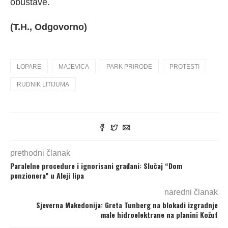
obustave.
(T.H., Odgovorno)
LOPARE
MAJEVICA
PARK PRIRODE
PROTESTI
RUDNIK LITIJUMA
prethodni članak
Paralelne procedure i ignorisani građani: Slučaj “Dom
penzionera” u Aleji lipa
naredni članak
Sjeverna Makedonija: Greta Tunberg na blokadi izgradnje
male hidroelektrane na planini Kožuf