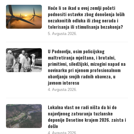
Hoće li se ikad u ovoj zemlji početi
podnositi ostavke zbog donošenja loših
nezakonitih odluka ili zbog nerada i
tolerisanja ili stimulisanja bezakonja?
5. Avgusta 2026.
U Podnovlju, osim policijskog
maltretiranja mještana, i brutalni,
primitivni, siledžijski, mizogini napad na
novinarku pri njenom profesionalnom
obavljanju svojih radnih obaveza, u
javnom interesu
4. Avgusta 2026.
Lokalna vlast ne radi ništa da bi do
najavljenog zatvaranja tuzlanske
deponije Desetine krajem 2026. zaista i
došlo
4. Avgusta 2026.