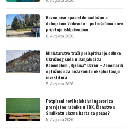
6. Avgusta 2026.
Kazne nisu opametile nadležne u
dobojskom Vodovodu – potrošačima nove
prijetnje isključenjima
6. Avgusta 2026.
Ministarstvo traži preispitivanje odluke
Okružnog suda u Banjaluci za
Kamenolom „Rječica“ Ozren – Zanemarili
optužnicu za nezakonitu eksploataciju
investitora
5. Avgusta 2026.
Potpisani novi kolektivni ugovori za
prosvjetne radnike u ZDK. Članstvo u
Sindikatu ulazna karta za posao?
5. Avgusta 2026.