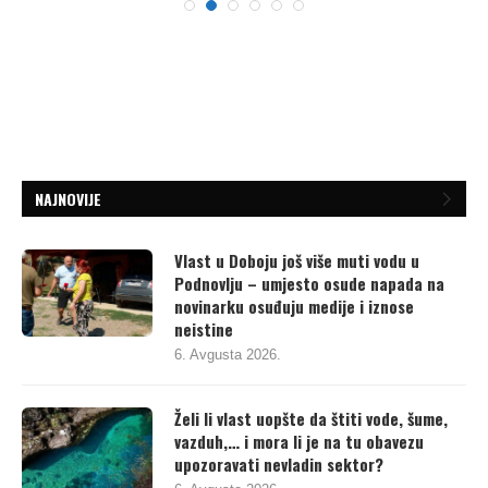
NAJNOVIJE
Vlast u Doboju još više muti vodu u
Podnovlju – umjesto osude napada na
novinarku osuđuju medije i iznose
neistine
6. Avgusta 2026.
Želi li vlast uopšte da štiti vode, šume,
vazduh,… i mora li je na tu obavezu
upozoravati nevladin sektor?