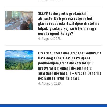
SLAPP tužbe protiv građanskih
aktivista: Da li je veća duševna bol
glavne republičke tužiteljice ili stotina
hiljada građana koji su žrtve njenog i
nerada njenih kolega?
4. Avgusta 2026.
Protivno interesima građana i odlukama
Ustavnog suda, vlast nastavlja sa
podilaženjem građevinskom lobiju i
pretvaranjem olimpijske planine u
apartmansko naselje – Građani Jahorine
pozivaju na javnu raspravu
4. Avgusta 2026.