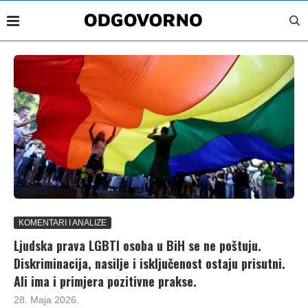
KOMENTARI I ANALIZE
Ljudska prava LGBTI osoba u BiH se ne poštuju.
Diskriminacija, nasilje i isključenost ostaju prisutni.
Ali ima i primjera pozitivne prakse.
28. Maja 2026.