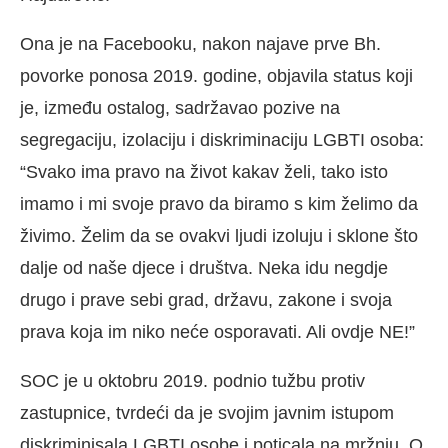
Ona je na Facebooku, nakon najave prve Bh.
povorke ponosa 2019. godine, objavila status koji
je, između ostalog, sadržavao pozive na
segregaciju, izolaciju i diskriminaciju LGBTI osoba:
“Svako ima pravo na život kakav želi, tako isto
imamo i mi svoje pravo da biramo s kim želimo da
živimo. Želim da se ovakvi ljudi izoluju i sklone što
dalje od naše djece i društva. Neka idu negdje
drugo i prave sebi grad, državu, zakone i svoja
prava koja im niko neće osporavati. Ali ovdje NE!”
SOC je u oktobru 2019. podnio tužbu protiv
zastupnice, tvrdeći da je svojim javnim istupom
diskriminisala LGBTI osobe i poticala na mržnju. O