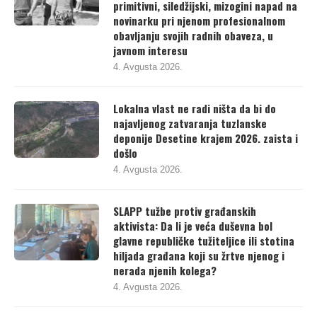
primitivni, siledžijski, mizogini napad na
novinarku pri njenom profesionalnom
obavljanju svojih radnih obaveza, u
javnom interesu
4. Avgusta 2026.
Lokalna vlast ne radi ništa da bi do
najavljenog zatvaranja tuzlanske
deponije Desetine krajem 2026. zaista i
došlo
4. Avgusta 2026.
SLAPP tužbe protiv građanskih
aktivista: Da li je veća duševna bol
glavne republičke tužiteljice ili stotina
hiljada građana koji su žrtve njenog i
nerada njenih kolega?
4. Avgusta 2026.