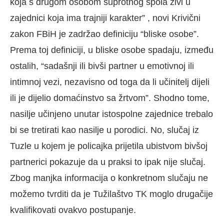
koja s drugom osobom suprotnog spola živi u
zajednici koja ima trajniji karakter” , novi Krivični
zakon FBiH je zadržao definiciju “bliske osobe”.
Prema toj definiciji, u bliske osobe spadaju, između
ostalih, “sadašnji ili bivši partner u emotivnoj ili
intimnoj vezi, nezavisno od toga da li učinitelj dijeli
ili je dijelio domaćinstvo sa žrtvom”. Shodno tome,
nasilje učinjeno unutar istospolne zajednice trebalo
bi se tretirati kao nasilje u porodici. No, slučaj iz
Tuzle u kojem je policajka prijetila ubistvom bivšoj
partnerici pokazuje da u praksi to ipak nije slučaj.
Zbog manjka informacija o konkretnom slučaju ne
možemo tvrditi da je Tužilaštvo TK moglo drugačije
kvalifikovati ovakvo postupanje.