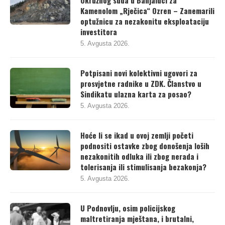
Kamenolom „Rječica“ Ozren – Zanemarili
optužnicu za nezakonitu eksploataciju
investitora
5. Avgusta 2026.
Potpisani novi kolektivni ugovori za
prosvjetne radnike u ZDK. Članstvo u
Sindikatu ulazna karta za posao?
5. Avgusta 2026.
Hoće li se ikad u ovoj zemlji početi
podnositi ostavke zbog donošenja loših
nezakonitih odluka ili zbog nerada i
tolerisanja ili stimulisanja bezakonja?
5. Avgusta 2026.
U Podnovlju, osim policijskog
maltretiranja mještana, i brutalni,