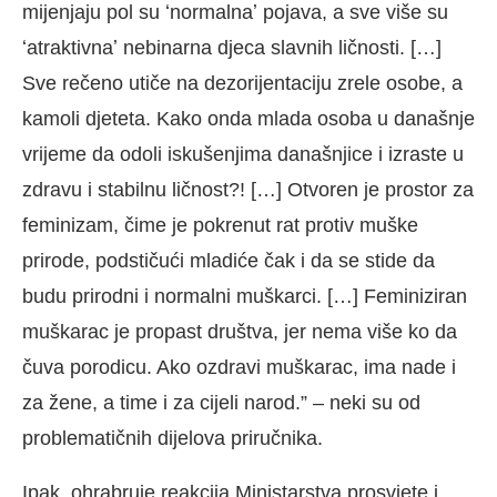
mijenjaju pol su ʻnormalnaʼ pojava, a sve više su
ʻatraktivnaʼ nebinarna djeca slavnih ličnosti. […]
Sve rečeno utiče na dezorijentaciju zrele osobe, a
kamoli djeteta. Kako onda mlada osoba u današnje
vrijeme da odoli iskušenjima današnjice i izraste u
zdravu i stabilnu ličnost?! […] Otvoren je prostor za
feminizam, čime je pokrenut rat protiv muške
prirode, podstičući mladiće čak i da se stide da
budu prirodni i normalni muškarci. […] Feminiziran
muškarac je propast društva, jer nema više ko da
čuva porodicu. Ako ozdravi muškarac, ima nade i
za žene, a time i za cijeli narod.” – neki su od
problematičnih dijelova priručnika.
Ipak, ohrabruje reakcija Ministarstva prosvjete i