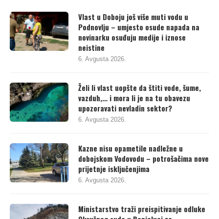
Vlast u Doboju još više muti vodu u
Podnovlju – umjesto osude napada na
novinarku osuđuju medije i iznose
neistine
6. Avgusta 2026.
Želi li vlast uopšte da štiti vode, šume,
vazduh,… i mora li je na tu obavezu
upozoravati nevladin sektor?
6. Avgusta 2026.
Kazne nisu opametile nadležne u
dobojskom Vodovodu – potrošačima nove
prijetnje isključenjima
6. Avgusta 2026.
Ministarstvo traži preispitivanje odluke
Okružnog suda u Banjaluci za