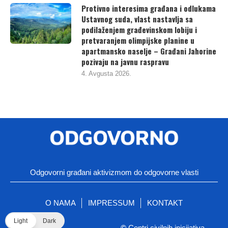
Protivno interesima građana i odlukama
Ustavnog suda, vlast nastavlja sa
podilaženjem građevinskom lobiju i
pretvaranjem olimpijske planine u
apartmansko naselje – Građani Jahorine
pozivaju na javnu raspravu
4. Avgusta 2026.
Odgovorni građani aktivizmom do odgovorne vlasti
O NAMA
IMPRESSUM
KONTAKT
Light
Dark
©
Centri civilnih inicijativa