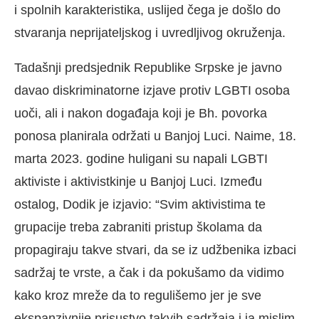
i spolnih karakteristika, uslijed čega je došlo do
stvaranja neprijateljskog i uvredljivog okruženja.
Tadašnji predsjednik Republike Srpske je javno
davao diskriminatorne izjave protiv LGBTI osoba
uoči, ali i nakon događaja koji je Bh. povorka
ponosa planirala održati u Banjoj Luci. Naime, 18.
marta 2023. godine huligani su napali LGBTI
aktiviste i aktivistkinje u Banjoj Luci. Između
ostalog, Dodik je izjavio: “Svim aktivistima te
grupacije treba zabraniti pristup školama da
propagiraju takve stvari, da se iz udžbenika izbaci
sadržaj te vrste, a čak i da pokušamo da vidimo
kako kroz mreže da to regulišemo jer je sve
ekspanzivnije prisustvo takvih sadržaja i ja mislim